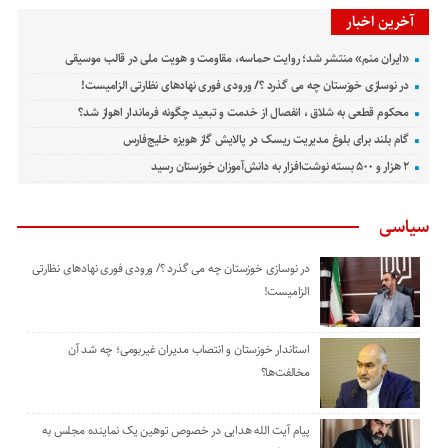
آخرین اخبار
«ایران منم» منتشر شد؛ روایت حماسه، مقاومت و هویت ملی در قالب موسیقی
در نوسازی خوزستان چه می گذرد ؟/ ورودی فوری نهادهای نظارتی الزامیست!
محکوم قطعی به شلاق ، انفصال از خدمت و تبعید چگونه فرماندار اهواز شد؟
گام بلند برای بلوغ مدیریت ریسک در پالایش گاز هویزه خلیج‌فارس
۲ هزار و ۵۰۰ بسته نوشت‌افزار به دانش‌آموزان خوزستان رسید
سیاسی
در نوسازی خوزستان چه می گذرد ؟/ ورودی فوری نهادهای نظارتی
الزامیست!
استاندار خوزستان و انتصاب مدیران غیربومی؛ چه شد آن
مخالفت‌ها؟
پیام آیت الله هدایی در خصوص توهین یک نماینده مجلس به