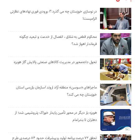
در نوسازی خوزستان چه می گذرد ؟/ ورودی فوری نهادهای نظارتی
الزامیست!
محکوم قطعی به شلاق ، انفصال از خدمت و تبعید چگونه
فرماندار اهواز شد؟
تحول داده‌محور در مدیریت کالاهای صنعتی پالایش گاز هویزه
ماجراهای «سوسن» منطقه آزاد اروند /سازمان بازرسی استان
خوزستان چه می کند؟
هویزه بار دیگر در محور تأمین پایدار خوراک پتروشیمی شد؛ از
دهلران تا بندرامام
تحقق ۷۲ درصد برنامه تولید و پیشرفت حدود ۸۴ درصدی طرح