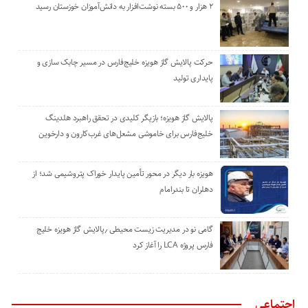
۲ هزار و ۵۰۰ بسته نوشت‌افزار به دانش‌آموزان خوزستان رسید
حرکت پالایش گاز هویزه خلیج‌فارس در مسیر چابک سازی و
پایداری تولید
پالایش گاز هویزه؛ بازیگر کلیدی در تحقق راهبرد هلدینگ
خلیج‌فارس برای خاموشی مشعل‌های غرب‌کارون و دارخوین
هویزه بار دیگر در محور تأمین پایدار خوراک پتروشیمی شد؛ از
دهلران تا بندرامام
گامی نو در مدیریت زیست ‌محیطی ٫پالایش گاز هویزه خلیج
‌فارس پروژه LCA را آغاز کرد
اجتماعی