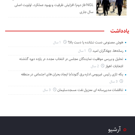
NGL فاز دوم/ افزایش ظرفیت و بهبود عملکرد، اولویت اصلی
سال جاری
یادداشت
هوش مصنوعی دست نشانده یا دست بالا؟
1 سال
رسانه‌ها، جهادگران امید
1 سال
تحلیل و بررسی موفقیت نمایندگان مجلس در انتخاب مجدد در یازده دوره گذشته
انتخابات اهواز
2 سال
یکه تازی رئیس غیربومی اداره برق گتوند/با ایجاد بحران های اجتماعی در منطقه
3 سال
تناقضات مدیررسانه ای معزول نفت مسجدسلیمان
3 سال
آرشیو