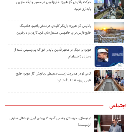
حرکت پالایش گاز هویزه خلیج‌فارس در مسیر چابک سازی و
پایداری تولید
پالایش گاز هویزه؛ بازیگر کلیدی در تحقق راهبرد هلدینگ
خلیج‌فارس برای خاموشی مشعل‌های غرب‌کارون و دارخوین
هویزه بار دیگر در محور تأمین پایدار خوراک پتروشیمی شد؛ از
دهلران تا بندرامام
گامی نو در مدیریت زیست ‌محیطی ٫پالایش گاز هویزه خلیج
‌فارس پروژه LCA را آغاز کرد
اجتماعی
در نوسازی خوزستان چه می گذرد ؟/ ورودی فوری نهادهای نظارتی
الزامیست!