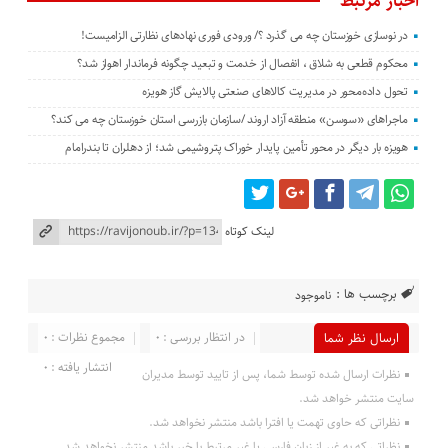
اخبار مرتبط
در نوسازی خوزستان چه می گذرد ؟/ ورودی فوری نهادهای نظارتی الزامیست!
محکوم قطعی به شلاق ، انفصال از خدمت و تبعید چگونه فرماندار اهواز شد؟
تحول داده‌محور در مدیریت کالاهای صنعتی پالایش گاز هویزه
ماجراهای «سوسن» منطقه آزاد اروند /سازمان بازرسی استان خوزستان چه می کند؟
هویزه بار دیگر در محور تأمین پایدار خوراک پتروشیمی شد؛ از دهلران تا بندرامام
لینک کوتاه
برچسب ها :
ناموجود
در انتظار بررسی : 0
مجموع نظرات : 0
ارسال نظر شما
انتشار یافته : 0
نظرات ارسال شده توسط شما، پس از تایید توسط مدیران
سایت منتشر خواهد شد.
نظراتی که حاوی تهمت یا افترا باشد منتشر نخواهد شد.
نظراتی که به غیر از زبان فارسی یا غیر مرتبط با خبر باشد منتشر نخواهد شد.