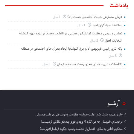
یادداشت
هوش مصنوعی دست نشانده یا دست بالا؟
1 سال
رسانه‌ها، جهادگران امید
1 سال
تحلیل و بررسی موفقیت نمایندگان مجلس در انتخاب مجدد در یازده دوره گذشته
انتخابات اهواز
2 سال
یکه تازی رئیس غیربومی اداره برق گتوند/با ایجاد بحران های اجتماعی در منطقه
3 سال
تناقضات مدیررسانه ای معزول نفت مسجدسلیمان
3 سال
آرشیو
«ایران منم» منتشر شد؛ روایت حماسه، مقاومت و هویت ملی در قالب موسیقی
در نوسازی خوزستان چه می گذرد ؟/ ورودی فوری نهادهای نظارتی الزامیست!
محکوم قطعی به شلاق ، انفصال از خدمت و تبعید چگونه فرماندار اهواز شد؟