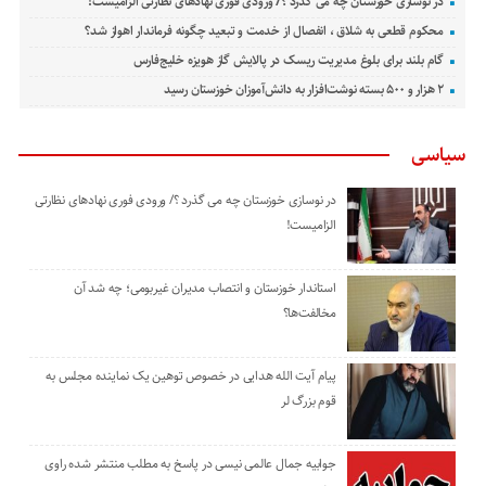
در نوسازی خوزستان چه می گذرد ؟/ ورودی فوری نهادهای نظارتی الزامیست!
محکوم قطعی به شلاق ، انفصال از خدمت و تبعید چگونه فرماندار اهواز شد؟
گام بلند برای بلوغ مدیریت ریسک در پالایش گاز هویزه خلیج‌فارس
۲ هزار و ۵۰۰ بسته نوشت‌افزار به دانش‌آموزان خوزستان رسید
سیاسی
در نوسازی خوزستان چه می گذرد ؟/ ورودی فوری نهادهای نظارتی
الزامیست!
استاندار خوزستان و انتصاب مدیران غیربومی؛ چه شد آن
مخالفت‌ها؟
پیام آیت الله هدایی در خصوص توهین یک نماینده مجلس به
قوم بزرگ لر
جوابیه جمال عالمی نیسی در پاسخ به مطلب منتشر شده راوی