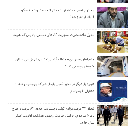
محکوم قطعی به شلاق ، انفصال از خدمت و تبعید چگونه
فرماندار اهواز شد؟
تحول داده‌محور در مدیریت کالاهای صنعتی پالایش گاز هویزه
ماجراهای «سوسن» منطقه آزاد اروند /سازمان بازرسی استان
خوزستان چه می کند؟
هویزه بار دیگر در محور تأمین پایدار خوراک پتروشیمی شد؛ از
دهلران تا بندرامام
تحقق ۷۲ درصد برنامه تولید و پیشرفت حدود ۸۴ درصدی طرح
NGL فاز دوم/ افزایش ظرفیت و بهبود عملکرد، اولویت اصلی
سال جاری