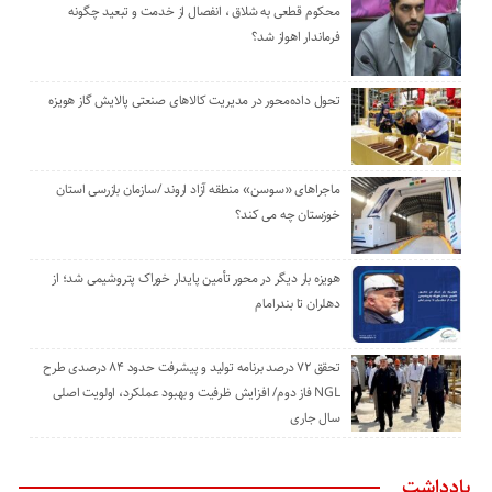
محکوم قطعی به شلاق ، انفصال از خدمت و تبعید چگونه
فرماندار اهواز شد؟
تحول داده‌محور در مدیریت کالاهای صنعتی پالایش گاز هویزه
ماجراهای «سوسن» منطقه آزاد اروند /سازمان بازرسی استان
خوزستان چه می کند؟
هویزه بار دیگر در محور تأمین پایدار خوراک پتروشیمی شد؛ از
دهلران تا بندرامام
تحقق ۷۲ درصد برنامه تولید و پیشرفت حدود ۸۴ درصدی طرح
NGL فاز دوم/ افزایش ظرفیت و بهبود عملکرد، اولویت اصلی
سال جاری
یادداشت