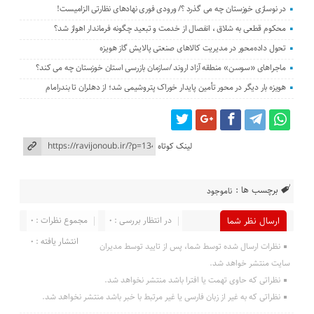
در نوسازی خوزستان چه می گذرد ؟/ ورودی فوری نهادهای نظارتی الزامیست!
محکوم قطعی به شلاق ، انفصال از خدمت و تبعید چگونه فرماندار اهواز شد؟
تحول داده‌محور در مدیریت کالاهای صنعتی پالایش گاز هویزه
ماجراهای «سوسن» منطقه آزاد اروند /سازمان بازرسی استان خوزستان چه می کند؟
هویزه بار دیگر در محور تأمین پایدار خوراک پتروشیمی شد؛ از دهلران تا بندرامام
لینک کوتاه
برچسب ها :
ناموجود
در انتظار بررسی : 0
مجموع نظرات : 0
ارسال نظر شما
انتشار یافته : 0
نظرات ارسال شده توسط شما، پس از تایید توسط مدیران
سایت منتشر خواهد شد.
نظراتی که حاوی تهمت یا افترا باشد منتشر نخواهد شد.
نظراتی که به غیر از زبان فارسی یا غیر مرتبط با خبر باشد منتشر نخواهد شد.