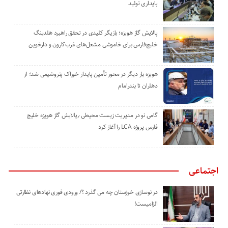
پایداری تولید
پالایش گاز هویزه؛ بازیگر کلیدی در تحقق راهبرد هلدینگ
خلیج‌فارس برای خاموشی مشعل‌های غرب‌کارون و دارخوین
هویزه بار دیگر در محور تأمین پایدار خوراک پتروشیمی شد؛ از
دهلران تا بندرامام
گامی نو در مدیریت زیست ‌محیطی ٫پالایش گاز هویزه خلیج
‌فارس پروژه LCA را آغاز کرد
اجتماعی
در نوسازی خوزستان چه می گذرد ؟/ ورودی فوری نهادهای نظارتی
الزامیست!