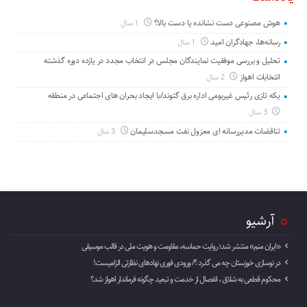
هوش مصنوعی دست نشانده یا دست بالا؟
1 سال
رسانه‌ها، جهادگران امید
1 سال
تحلیل و بررسی موفقیت نمایندگان مجلس در انتخاب مجدد در یازده دوره گذشته
انتخابات اهواز
2 سال
یکه تازی رئیس غیربومی اداره برق گتوند/با ایجاد بحران های اجتماعی در منطقه
3 سال
تناقضات مدیررسانه ای معزول نفت مسجدسلیمان
3 سال
آرشیو
«ایران منم» منتشر شد؛ روایت حماسه، مقاومت و هویت ملی در قالب موسیقی
در نوسازی خوزستان چه می گذرد ؟/ ورودی فوری نهادهای نظارتی الزامیست!
محکوم قطعی به شلاق ، انفصال از خدمت و تبعید چگونه فرماندار اهواز شد؟