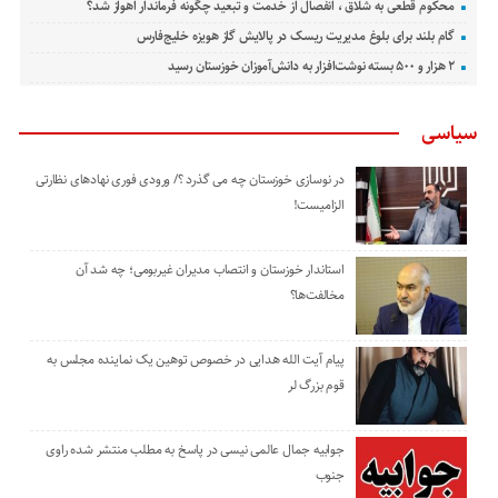
محکوم قطعی به شلاق ، انفصال از خدمت و تبعید چگونه فرماندار اهواز شد؟
گام بلند برای بلوغ مدیریت ریسک در پالایش گاز هویزه خلیج‌فارس
۲ هزار و ۵۰۰ بسته نوشت‌افزار به دانش‌آموزان خوزستان رسید
سیاسی
در نوسازی خوزستان چه می گذرد ؟/ ورودی فوری نهادهای نظارتی
الزامیست!
استاندار خوزستان و انتصاب مدیران غیربومی؛ چه شد آن
مخالفت‌ها؟
پیام آیت الله هدایی در خصوص توهین یک نماینده مجلس به
قوم بزرگ لر
جوابیه جمال عالمی نیسی در پاسخ به مطلب منتشر شده راوی
جنوب