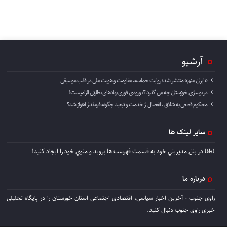
آرشیو
«ایران منم» منتشر شد؛ روایت حماسه، مقاومت و هویت ملی در قالب موسیقی
در نوسازی خوزستان چه می گذرد ؟/ ورودی فوری نهادهای نظارتی الزامیست!
محکوم قطعی به شلاق ، انفصال از خدمت و تبعید چگونه فرماندار اهواز شد؟
سایر لینک ها
لطفا در پنل مديريتي خود به قسمت فهرست ها برويد و منوي خود را ايجاد كنيد!
درباره ما
راوی جنوب - آخرین اخبار سیاسی، اقتصادی اجتماعی استان خوزستان را در پایگاه تحلیلی
خبری راوی جنوب دنبال کنید.