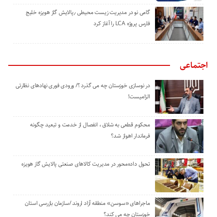
گامی نو در مدیریت زیست ‌محیطی ٫پالایش گاز هویزه خلیج
‌فارس پروژه LCA را آغاز کرد
اجتماعی
در نوسازی خوزستان چه می گذرد ؟/ ورودی فوری نهادهای نظارتی
الزامیست!
محکوم قطعی به شلاق ، انفصال از خدمت و تبعید چگونه
فرماندار اهواز شد؟
تحول داده‌محور در مدیریت کالاهای صنعتی پالایش گاز هویزه
ماجراهای «سوسن» منطقه آزاد اروند /سازمان بازرسی استان
خوزستان چه می کند؟