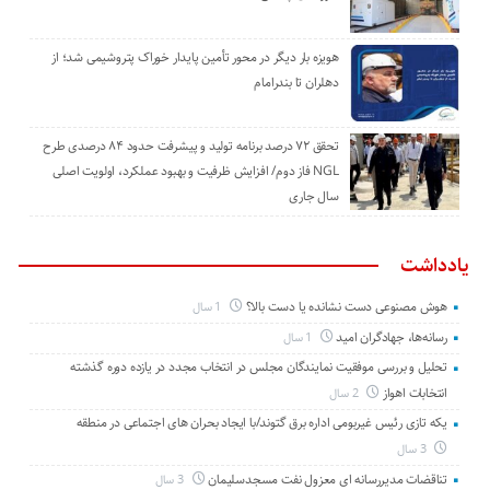
هویزه بار دیگر در محور تأمین پایدار خوراک پتروشیمی شد؛ از
دهلران تا بندرامام
تحقق ۷۲ درصد برنامه تولید و پیشرفت حدود ۸۴ درصدی طرح
NGL فاز دوم/ افزایش ظرفیت و بهبود عملکرد، اولویت اصلی
سال جاری
یادداشت
هوش مصنوعی دست نشانده یا دست بالا؟
1 سال
رسانه‌ها، جهادگران امید
1 سال
تحلیل و بررسی موفقیت نمایندگان مجلس در انتخاب مجدد در یازده دوره گذشته
انتخابات اهواز
2 سال
یکه تازی رئیس غیربومی اداره برق گتوند/با ایجاد بحران های اجتماعی در منطقه
3 سال
تناقضات مدیررسانه ای معزول نفت مسجدسلیمان
3 سال