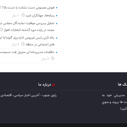
هوش مصنوعی دست نشانده یا دست بالا؟
رسانه‌ها، جهادگران امید
1 سال
تحلیل و بررسی موفقیت نمایندگان مجلس در 
مجدد در یازده دوره گذشته انتخابات اهواز
یکه تازی رئیس غیربومی اداره برق گتوند/با ای
های اجتماعی در منطقه
3 سال
تناقضات مدیررسانه ای معزول نفت مسجدس
3 سال
نک ها
درباره ما
 مديريتي خود به
راوی جنوب - آخرین اخبار سیاسی، اقتصادی ا
ها برويد و منوي
كنيد!