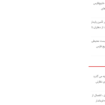
خلیج‌فارس
های
 تأمین پایدار
ز دهلران تا
زیست ‌محیطی
یج ‌فارس
ه می گذرد
ی نظارتی
، انفصال از
فرماندار