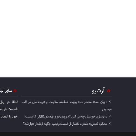
آرشیو
سایر لی
«ایران منم» منتشر شد؛ روایت حماسه، مقاومت و هویت ملی در قالب
لطفا در پنل
موسیقی
قسمت فهرست 
در نوسازی خوزستان چه می گذرد ؟/ ورودی فوری نهادهای نظارتی الزامیست!
خود را ايجاد 
محکوم قطعی به شلاق ، انفصال از خدمت و تبعید چگونه فرماندار اهواز شد؟