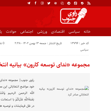
خانه
سیاسی
اقتصادی
ورزشی
اجتماعی
حوادث
ی
کد خبر : 13796
تاریخ انتشار : جمعه ۱۳ بهمن ۱۴۰۲ - ۲:۴۸
0 نظر
سیاسی
مجموعه «نداى توسعه كارون» بیانیه انتخ
راوی جنوب| مجموعه «ندای 
خود مواضع انتخاباتی این م
الله الرحمن الرحيم وَاعْتَصِمُوا بِ
نِعْمَةَاللَّهِ عَلَیْکُمْ با اس
در ظل فرمایشات و توصیه های