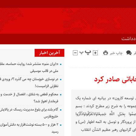
ادداشت
آخرین اخبار
چاپ خبر
«ایران منم» منتشر شد؛ روایت حماسه، مقا
ملی در قالب موسیقی
اباتی صادر کرد
در نوسازی خوزستان چه می گذرد ؟/ ورودی ف
نظارتی الزامیست!
محکوم قطعی به شلاق ، انفصال از خدمت و 
توسعه کارون» در بیانیه ای شماره یک
فرماندار اهواز شد؟
جموعه را به شرح زیر مطرح کردند : بسم
گام بلند برای بلوغ مدیریت ریسک در پالایش 
حَبْلِ اللَّهِ جَمِیعًاوَلاتَفَرَّقُواوَاذْکُرُوا
خلیج‌فارس
تعانت از پروردگار و توسل به ائمه اطهار (س) و
۲ هزار و ۵۰۰ بسته نوشت‌افزار به دانش‌آمو
 گرانبهای رهبر عظيم الشأن انقلاب
رسید