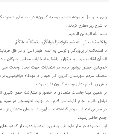
راوی جنوب| مجموعه «ندای توسعه کارون» در بیانیه ای شماره یک 
به شرح زیر مطرح کردند :
بسم الله الرحمن الرحيم
وَاعْتَصِمُوا بِحَبْلِ اللَّهِ جَمِیعًاوَلاتَفَرَّقُواوَاذْکُرُوا نِعْمَةَاللَّهِ عَلَیْکُمْ
با استعانت از پروردگار و توسل به ائمه اطهار (س) و در ظل فرما
الشأن انقلاب مبنی بر برگزاری باشکوه انتخاباتِ مجلس خبرگان و 
همچنین حضور پرشور مردم در انتخابات جهت ايجاد وحدت ملی مج
مختلف مردم شهرستان کارون کار خود را با دیدگاه فراقومیتی،فراح
پیش رو با نام ندای توسعه کارون آغاز نمودند.
بر همین مبنا جلسات متعددی با حضور و مشارکت جمع کثیری از ا
تبادل نظر و انجام کارشناسی لازم ، در نهایت نظرسنجی در مورد بزر
در معرض انتخاب مردم گذاشته‌اند ، فهرست اولیه‌ای متشکل از سه ک
جمع حاضر رسید.
این مجموعه در نظر دارد طی چند روز آینده با دعوت از کاندید