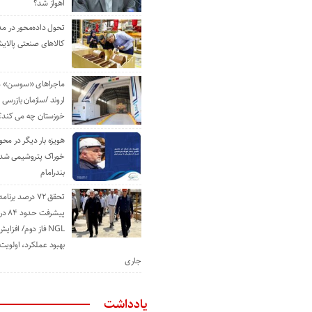
اهواز شد؟
تحول داده‌محور در م
کالاهای صنعتی پالایش
ماجراهای «سوسن» من
اروند /سازمان بازرسی 
خوزستان چه می کند؟
هویزه بار دیگر در محور
خوراک پتروشیمی شد؛ ا
بندرامام
تحقق ۷۲ درصد برنا
پیشرف
NGL فاز دوم/ افزا
بهبود عملکرد، اولوی
جاری
یادداشت