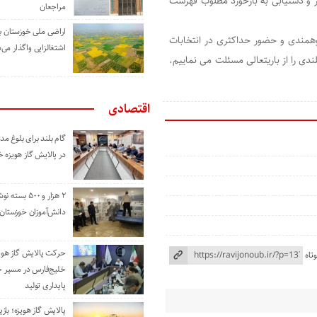
ور و دستیابی به بازخورد مطلوب فهرست
مراجعان
اراضی ملی خوزستان ب
وهمندی و حضور حداکثری در انتخابات
اشتغالزایی واگذار می‌
دی را از باریتعالی مسئلت می نماییم.
اقتصادی
گام بلند برای بلوغ 
در پالایش گاز هویزه 
۲ هزار و ۵۰۰ بس
دانش‌آموزان خوزستان
حرکت پالایش گاز هوی
تاه
خلیج‌فارس در مسیر 
پایداری تولید
پالایش گاز هویزه؛ باز