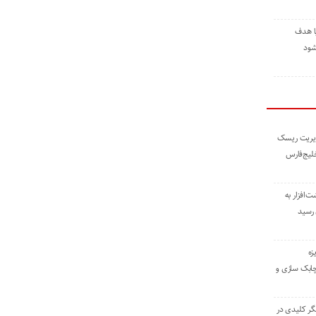
ا هدف
شود
مدیریت ریسک
خلیج‌فارس
ته نوشت‌افزار به
 رسید
زه
چابک سازی و
یگر کلیدی در