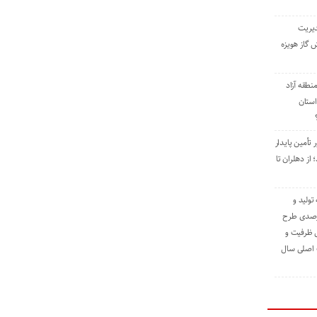
دیریت
 گاز هویزه
طقه آزاد
استان
 تأمین پایدار
ز دهلران تا
مه تولید و
ت حدود ۸۴ درصدی طرح
یش ظرفیت و
ت اصلی سال