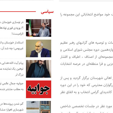
سیاسی
خود مواضع انتخاباتی این مجموعه را
در نوسازی خوزستان چ
؟/ ورودی فوری نهادها
الزامیست!
یشات و توصیه های گرانبهای رهبر عظيم
استاندار خوزستان و ا
غیربومی؛ چه شد آن م
دوازدهمین دوره مجلس شورای اسلامی و
موعه‌ای از اصناف ، اطیاف و اقشار
پیام آیت الله هدایی
زبی و فرا منطقه‌ای در عرصه انتخابات
توهین یک نماینده م
بزرگ لر
هالی شهرستان برگزار گردید و پس از
جوابیه جمال عالمی ن
گواران محترمی که خود را در این دوره
به مطلب منتشر شده 
اندیدای گرامی انتخاب و به اتفاق نظر
گم شدن پرونده‌ها در اد
اهای مورد نظر در جلسات تخصصی شاخص
شهرسازی اهواز؛ مشکل