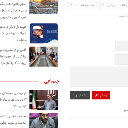
تحقق راهبرد هلدینگ 
ر انتظار بررسی : 1
مجموع نظرات : 1
برای خاموشی مشعل‌
د شد.
غرب‌کارون و دارخوین
هویزه بار دیگر در محور
خوراک پتروشیمی شد؛ ا
بندرامام
گامی نو در مدیریت 
٫پالایش گاز هویزه خل
پروژه LCA را آغاز کرد
اجتماعی
در نوسازی خوزستان چ
ارسال نظر
پاک کردن !
؟/ ورودی فوری نهادها
الزامیست!
سم.
محکوم قطعی به شلاق 
خدمت و تبعید چگونه 