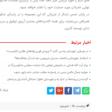
های لازم را مورد بررسی قرار دهد فلذا پس از برگزاری جلسات مذک
نهایی نامزدان مورد حمایت خود را اعلام خواهد نمود.
در پایان ضمن تشکر از عزیزانی که این مجموعه را در راستای شک
همراهی می‌نمایند برای همه کاندیداهای محترم آرزوی توفیق و سربلن
ندای توسعه کارون
اخبار مرتبط
در نوسازی خوزستان چه می گذرد ؟/ ورودی فوری نهادهای نظارتی الزامیست!
استاندار خوزستان و انتصاب مدیران غیربومی؛ چه شد آن مخالفت‌ها؟
پیام آیت الله هدایی در خصوص توهین یک نماینده مجلس به قوم بزرگ لر
جوابیه جمال عالمی نیسی در پاسخ به مطلب منتشر شده راوی جنوب
گم شدن پرونده‌ها در اداره راه و شهرسازی اهواز؛ مشکلی آشنا برای مراجعان
لینک کو
برچسب ها :
ناموجود