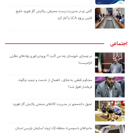
گامی نو در مدیریت زیست ‌محیطی ٫پالایش گاز هویزه خلیج
‌فارس پروژه LCA را آغاز کرد
اجتماعی
در نوسازی خوزستان چه می گذرد ؟/ ورودی فوری نهادهای نظارتی
الزامیست!
محکوم قطعی به شلاق ، انفصال از خدمت و تبعید چگونه
فرماندار اهواز شد؟
تحول داده‌محور در مدیریت کالاهای صنعتی پالایش گاز هویزه
ماجراهای «سوسن» منطقه آزاد اروند /سازمان بازرسی استان