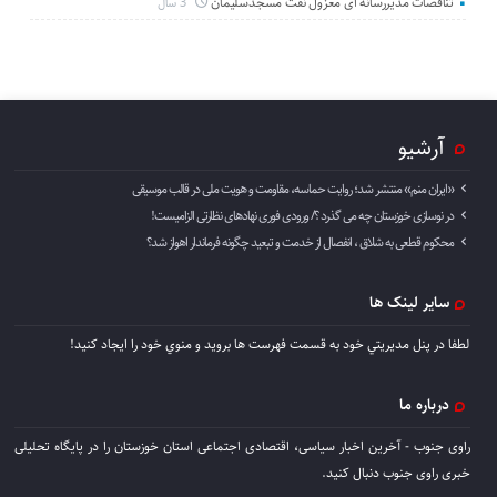
تناقضات مدیررسانه ای معزول نفت مسجدسلیمان
3 سال
آرشیو
«ایران منم» منتشر شد؛ روایت حماسه، مقاومت و هویت ملی در قالب موسیقی
در نوسازی خوزستان چه می گذرد ؟/ ورودی فوری نهادهای نظارتی الزامیست!
محکوم قطعی به شلاق ، انفصال از خدمت و تبعید چگونه فرماندار اهواز شد؟
سایر لینک ها
لطفا در پنل مديريتي خود به قسمت فهرست ها برويد و منوي خود را ايجاد كنيد!
درباره ما
راوی جنوب - آخرین اخبار سیاسی، اقتصادی اجتماعی استان خوزستان را در پایگاه تحلیلی
خبری راوی جنوب دنبال کنید.