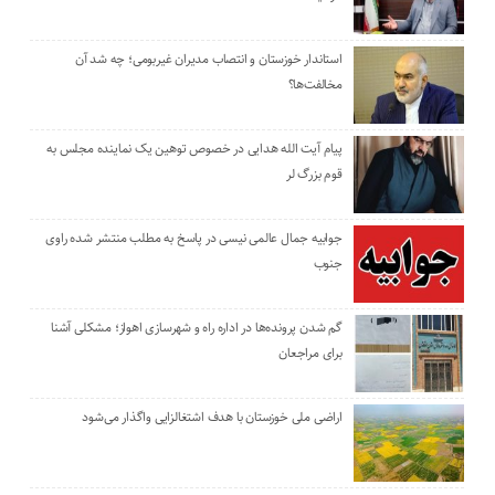
استاندار خوزستان و انتصاب مدیران غیربومی؛ چه شد آن
مخالفت‌ها؟
پیام آیت الله هدایی در خصوص توهین یک نماینده مجلس به
قوم بزرگ لر
جوابیه جمال عالمی نیسی در پاسخ به مطلب منتشر شده راوی
جنوب
گم شدن پرونده‌ها در اداره راه و شهرسازی اهواز؛ مشکلی آشنا
برای مراجعان
اراضی ملی خوزستان با هدف اشتغالزایی واگذار می‌شود