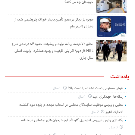
خوزستان چه می کند؟
هویزه بار دیگر در محور تأمین پایدار خوراک پتروشیمی شد؛ از
دهلران تا بندرامام
تحقق ۷۲ درصد برنامه تولید و پیشرفت حدود ۸۴ درصدی طرح
NGL فاز دوم/ افزایش ظرفیت و بهبود عملکرد، اولویت اصلی
سال جاری
یادداشت
هوش مصنوعی دست نشانده یا دست بالا؟
1 سال
رسانه‌ها، جهادگران امید
1 سال
تحلیل و بررسی موفقیت نمایندگان مجلس در انتخاب مجدد در یازده دوره گذشته
انتخابات اهواز
2 سال
یکه تازی رئیس غیربومی اداره برق گتوند/با ایجاد بحران های اجتماعی در منطقه
3 سال