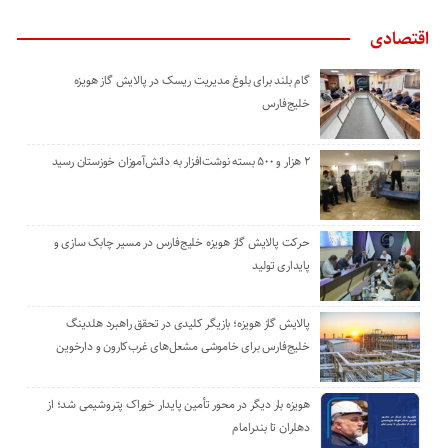
اقتصادی
گام بلند برای بلوغ مدیریت ریسک در پالایش گاز هویزه
خلیج‌فارس
۲ هزار و ۵۰۰ بسته نوشت‌افزار به دانش‌آموزان خوزستان رسید
حرکت پالایش گاز هویزه خلیج‌فارس در مسیر چابک سازی و
پایداری تولید
پالایش گاز هویزه؛ بازیگر کلیدی در تحقق راهبرد هلدینگ
خلیج‌فارس برای خاموشی مشعل‌های غرب‌کارون و دارخوین
هویزه بار دیگر در محور تأمین پایدار خوراک پتروشیمی شد؛ از
دهلران تا بندرامام