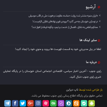
آرشیو
«ایران منم» منتشر شد؛ روایت حماسه، مقاومت و هویت ملی در قالب موسیقی
در نوسازی خوزستان چه می گذرد ؟/ ورودی فوری نهادهای نظارتی الزامیست!
محکوم قطعی به شلاق ، انفصال از خدمت و تبعید چگونه فرماندار اهواز شد؟
سایر لینک ها
لطفا در پنل مديريتي خود به قسمت فهرست ها برويد و منوي خود را ايجاد كنيد!
درباره ما
راوی جنوب - آخرین اخبار سیاسی، اقتصادی اجتماعی استان خوزستان را در پایگاه تحلیلی
خبری راوی جنوب دنبال کنید.
باز طراحی شده توسط
تاپ دیزاین
تمامی حقوق برای پایگاه اطلاع رسانی راوی جنوب محفوظ می باشد.