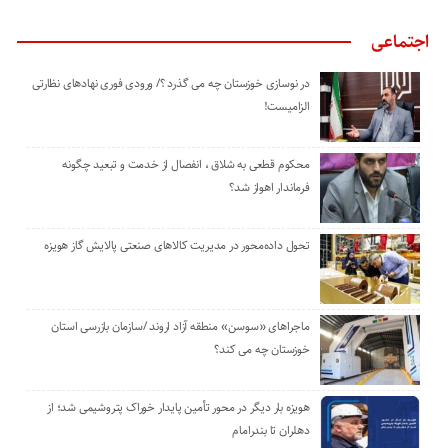
اجتماعی
در نوسازی خوزستان چه می گذرد ؟/ ورودی فوری نهادهای نظارتی
الزامیست!
محکوم قطعی به شلاق ، انفصال از خدمت و تبعید چگونه
فرماندار اهواز شد؟
تحول داده‌محور در مدیریت کالاهای صنعتی پالایش گاز هویزه
ماجراهای «سوسن» منطقه آزاد اروند /سازمان بازرسی استان
خوزستان چه می کند؟
هویزه بار دیگر در محور تأمین پایدار خوراک پتروشیمی شد؛ از
دهلران تا بندرامام