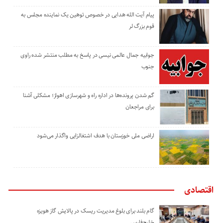
پیام آیت الله هدایی در خصوص توهین یک نماینده مجلس به
قوم بزرگ لر
جوابیه جمال عالمی نیسی در پاسخ به مطلب منتشر شده راوی
جنوب
گم شدن پرونده‌ها در اداره راه و شهرسازی اهواز؛ مشکلی آشنا
برای مراجعان
اراضی ملی خوزستان با هدف اشتغالزایی واگذار می‌شود
اقتصادی
گام بلند برای بلوغ مدیریت ریسک در پالایش گاز هویزه
خلیج‌فارس