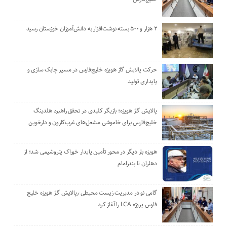
۲ هزار و ۵۰۰ بسته نوشت‌افزار به دانش‌آموزان خوزستان رسید
حرکت پالایش گاز هویزه خلیج‌فارس در مسیر چابک سازی و
پایداری تولید
پالایش گاز هویزه؛ بازیگر کلیدی در تحقق راهبرد هلدینگ
خلیج‌فارس برای خاموشی مشعل‌های غرب‌کارون و دارخوین
هویزه بار دیگر در محور تأمین پایدار خوراک پتروشیمی شد؛ از
دهلران تا بندرامام
گامی نو در مدیریت زیست ‌محیطی ٫پالایش گاز هویزه خلیج
‌فارس پروژه LCA را آغاز کرد