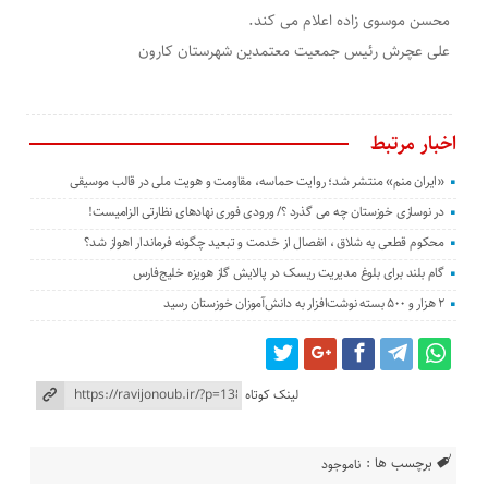
محسن موسوی زاده اعلام می کند.
علی عچرش رئیس جمعیت معتمدین شهرستان کارون
اخبار مرتبط
«ایران منم» منتشر شد؛ روایت حماسه، مقاومت و هویت ملی در قالب موسیقی
در نوسازی خوزستان چه می گذرد ؟/ ورودی فوری نهادهای نظارتی الزامیست!
محکوم قطعی به شلاق ، انفصال از خدمت و تبعید چگونه فرماندار اهواز شد؟
گام بلند برای بلوغ مدیریت ریسک در پالایش گاز هویزه خلیج‌فارس
۲ هزار و ۵۰۰ بسته نوشت‌افزار به دانش‌آموزان خوزستان رسید
لینک کوتاه
برچسب ها :
ناموجود