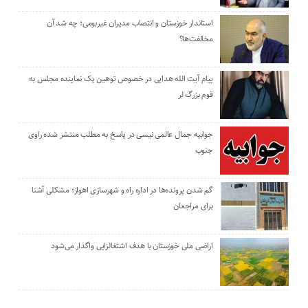
استاندار خوزستان و انتصاب مدیران غیربومی؛ چه شد آن
مخالفت‌ها؟
پیام آیت الله هدایی در خصوص توهین یک نماینده مجلس به
قوم بزرگ لر
جوابیه جمال عالمی نیسی در پاسخ به مطلب منتشر شده راوی
جنوب
گم شدن پرونده‌ها در اداره راه و شهرسازی اهواز؛ مشکلی آشنا
برای مراجعان
اراضی ملی خوزستان با هدف اشتغالزایی واگذار می‌شود