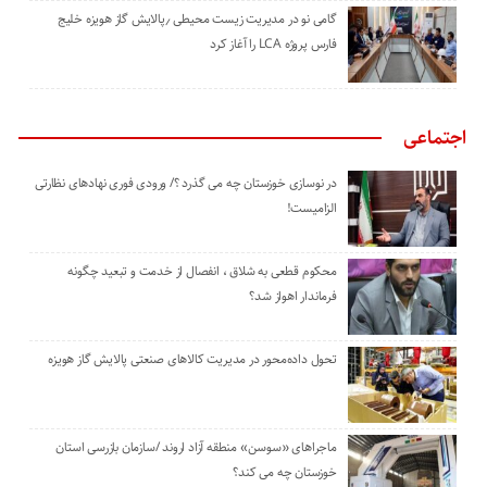
گامی نو در مدیریت زیست ‌محیطی ٫پالایش گاز هویزه خلیج
‌فارس پروژه LCA را آغاز کرد
اجتماعی
در نوسازی خوزستان چه می گذرد ؟/ ورودی فوری نهادهای نظارتی
الزامیست!
محکوم قطعی به شلاق ، انفصال از خدمت و تبعید چگونه
فرماندار اهواز شد؟
تحول داده‌محور در مدیریت کالاهای صنعتی پالایش گاز هویزه
ماجراهای «سوسن» منطقه آزاد اروند /سازمان بازرسی استان
خوزستان چه می کند؟