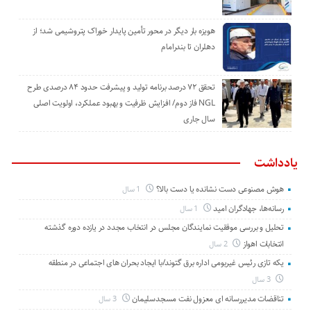
هویزه بار دیگر در محور تأمین پایدار خوراک پتروشیمی شد؛ از
دهلران تا بندرامام
تحقق ۷۲ درصد برنامه تولید و پیشرفت حدود ۸۴ درصدی طرح
NGL فاز دوم/ افزایش ظرفیت و بهبود عملکرد، اولویت اصلی
سال جاری
یادداشت
هوش مصنوعی دست نشانده یا دست بالا؟
1 سال
رسانه‌ها، جهادگران امید
1 سال
تحلیل و بررسی موفقیت نمایندگان مجلس در انتخاب مجدد در یازده دوره گذشته
انتخابات اهواز
2 سال
یکه تازی رئیس غیربومی اداره برق گتوند/با ایجاد بحران های اجتماعی در منطقه
3 سال
تناقضات مدیررسانه ای معزول نفت مسجدسلیمان
3 سال