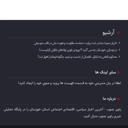
آرشیو
«ایران منم» منتشر شد؛ روایت حماسه، مقاومت و هویت ملی در قالب موسیقی
در نوسازی خوزستان چه می گذرد ؟/ ورودی فوری نهادهای نظارتی الزامیست!
محکوم قطعی به شلاق ، انفصال از خدمت و تبعید چگونه فرماندار اهواز شد؟
سایر لینک ها
لطفا در پنل مديريتي خود به قسمت فهرست ها برويد و منوي خود را ايجاد كنيد!
درباره ما
راوی جنوب - آخرین اخبار سیاسی، اقتصادی اجتماعی استان خوزستان را در پایگاه تحلیلی
خبری راوی جنوب دنبال کنید.