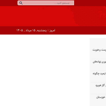
امروز : پنجشنبه, ۱۵ مرداد , ۱۴۰۵
ومت و هویت
وری نهادهای
تبعید چگونه
گاز هویزه
زان خوزستان