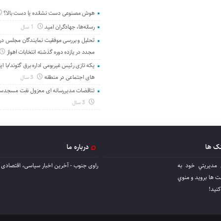
هوش مصنوعی دست نشانده یا دست بالا؟
رسانه‌ها، جهادگران امید
1 سال
تحلیل و بررسی موفقیت نمایندگان مجلس در 
مجدد در یازده دوره گذشته انتخابات اهواز
یکه تازی رئیس غیربومی اداره برق گتوند/با ای
های اجتماعی در منطقه
3 سال
تناقضات مدیررسانه ای معزول نفت مسجدس
3 سال
نک ها
درباره ما
 مديريتي خود به
راوی جنوب - آخرین اخبار سیاسی، اقتصادی ا
ها برويد و منوي
كنيد!