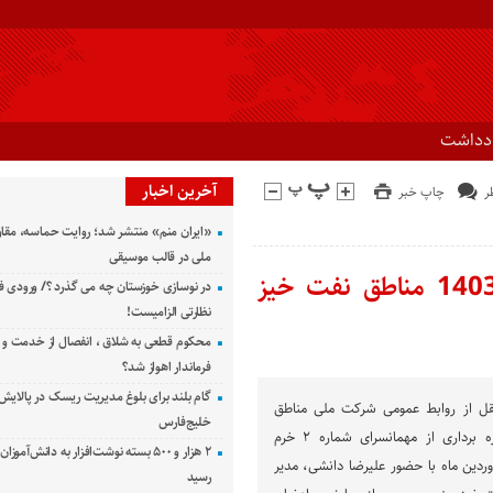
ادداشت
آخرین اخبار
چاپ خبر
«ایران منم» منتشر شد؛ روایت حماسه، مقا
ملی در قالب موسیقی
آسایش كاركنان خط قرمز ماست/افق 1403 مناطق نفت خیز
در نوسازی خوزستان چه می گذرد ؟/ ورودی ف
نظارتی الزامیست!
محکوم قطعی به شلاق ، انفصال از خدمت و 
فرماندار اهواز شد؟
گام بلند برای بلوغ مدیریت ریسک در پالایش 
قل از روابط عمومی شرکت ملی مناطق
خلیج‌فارس
نفت خیز جنوب، آیین بهره برداری از مهمانسرای شماره ٢ خرم
۲ هزار و ۵۰۰ بسته نوشت‌افزار به دانش‌آمو
امروز یکشنبه ٢۶ فروردین ماه با حضور علیرضا دانشی، مدیر
رسید