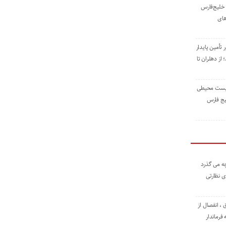
خلیج‌فارس
های
 تأمین پایدار
ز دهلران تا
زیست ‌محیطی
یج ‌فارس
ه می گذرد
ی نظارتی
، انفصال از
فرماندار