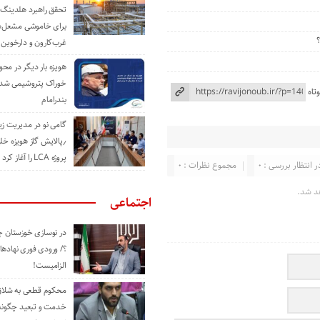
تحقق راهبرد هلدینگ 
برای خاموشی مشعل‌
غرب‌کارون و دارخوین
هویزه بار دیگر در محور
خوراک پتروشیمی شد؛ ا
تاه
بندرامام
گامی نو در مدیریت 
٫پالایش گاز هویزه خل
پروژه LCA را آغاز کرد
ر انتظار بررسی : 0
مجموع نظرات : 0
د شد.
اجتماعی
در نوسازی خوزستان چ
؟/ ورودی فوری نهادها
الزامیست!
محکوم قطعی به شلاق 
خدمت و تبعید چگونه 