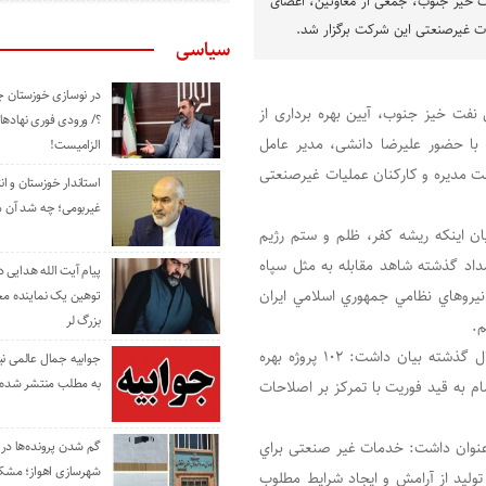
 خیز جنوب، جمعی از معاونین، اعضای
ات غیرصنعتی این شرکت برگزار شد.
سیاسی
در نوسازی خوزستان چ
فت خیز جنوب، آیین بهره برداری از
؟/ ورودی فوری نهادها
وشک امروز یکشنبه ٢۶ فروردین ماه با حضور علیرضا دانشی، مدیر عامل
الزامیست!
 مدیره و کارکنان عملیات غیرصنعتی
استاندار خوزستان و ا
غیربومی؛ چه شد آن م
ن اینکه ریشه کفر، ظلم و ستم رژيم
اد گذشته شاهد مقابله به مثل سپاه
پیام آیت الله هدایی
ل نيروهاي نظامي جمهوري اسلامي ايران
توهین یک نماینده م
بزرگ لر
م.
دانشی با اشاره به بهره برداری از ١٠٢ پروژه مرتبط با تولید در سال گذشته بیان داشت: ١٠٢ پروژه بهره
جوابیه جمال عالمی ن
به مطلب منتشر شده 
ام به قيد فوريت با تمرکز بر اصلاحات
،عنوان داشت: خدمات غیر صنعتی براي
گم شدن پرونده‌ها در اد
شهرسازی اهواز؛ مشکل
ولید از آرامش و ایجاد شرایط مطلوب