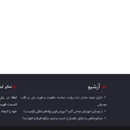
آرشیو
سایر لی
«ایران منم» منتشر شد؛ روایت حماسه، مقاومت و هویت ملی در قالب
لطفا در پنل
موسیقی
قسمت فهرست 
در نوسازی خوزستان چه می گذرد ؟/ ورودی فوری نهادهای نظارتی الزامیست!
خود را ايجاد 
محکوم قطعی به شلاق ، انفصال از خدمت و تبعید چگونه فرماندار اهواز شد؟