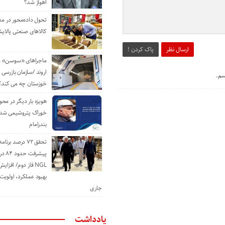
اهواز شد؟
تحول داده‌محور در م
کالاهای صنعتی پالایش
ارسال نظر
پاک کردن !
ماجراهای «سوسن» من
اروند /سازمان بازرسی 
سم.
خوزستان چه می کند؟
هویزه بار دیگر در محور
خوراک پتروشیمی شد؛ ا
بندرامام
تحقق ۷۲ درصد برنا
پیشرف
NGL فاز دوم/ افزا
بهبود عملکرد، اولوی
جاری
یادداشت