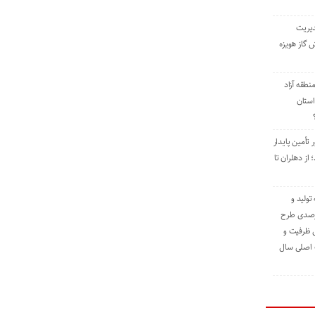
دیریت
 گاز هویزه
طقه آزاد
استان
 تأمین پایدار
ز دهلران تا
مه تولید و
ت حدود ۸۴ درصدی طرح
یش ظرفیت و
ت اصلی سال