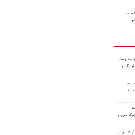
ا هدف
شود
مدیریت ریسک
خلیج‌فارس
ته نوشت‌افزار به
 رسید
زه
چابک سازی و
یگر کلیدی در