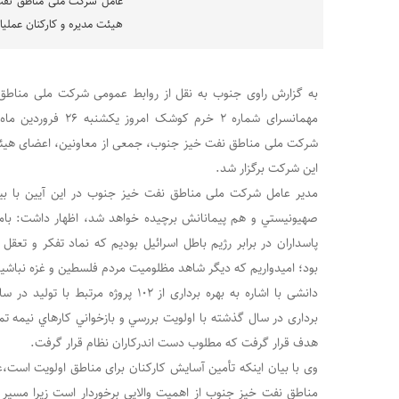
عامل شرکت ملی مناطق نفت
هیئت مدیره و کارکنان عملی
به گزارش راوی جنوب به نقل از روابط عمومی شرکت ملی مناطق ن
مهمانسرای شماره ٢ خرم ک
شرکت ملی مناطق نفت خیز جنوب، جمعی از معاونین، اعضای هیئت
این شرکت برگزار شد.
مدیر عامل شرکت ملی مناطق نفت خیز جنوب در این آیین با بیا
صهيونيستي و هم پيمانانش برچيده خواهد شد، اظهار داشت: بامد
پاسداران در برابر رژیم باطل اسرائیل بودیم که نماد تفکر و تعق
بود؛ امیدواریم که دیگر شاهد مظلومیت مردم فلسطین و غزه نباشی
برداری در سال گذشته با اولویت بررسي و بازخواني کارهاي نيمه تم
هدف قرار گرفت که مطلوب دست اندرکاران نظام قرار گرفت.
وی با بيان اينکه تأمين آسايش کارکنان برای مناطق اولویت است
مناطق نفت خیز جنوب از اهميت والايي برخوردار است زيرا مسير ت