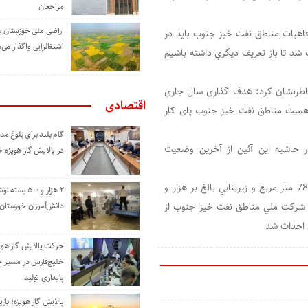
مراجعان
اراضی ملی خوزستان ب
فاهیات مناطق نفت خیز جنوب باید در
اشتغالزایی واگذار می‌
 شد تا باز تعریف دیگري داشته باشیم
خاطرنشان کرد: هدف گذاری سال جاری
اقتصادی
میت مناطق نفت خیز جنوب پای کار
گام بلند برای بلوغ 
حاشيه اين آئين از آخرين وضعيت
در پالایش گاز هویزه 
لازم به ذکر است، مهمانسراي 24 اتاقه خرم کوشک با مساحت 780 متر مربع و زيربنايي بالغ بر هزار و
۲ هزار و ۵۰۰ بس
ي شرکت ملي مناطق نفت خيز جنوب از
دانش‌آموزان خوزستان
ي احداث شد
حرکت پالایش گاز هوی
خلیج‌فارس در مسیر 
پایداری تولید
پالایش گاز هویزه؛ باز