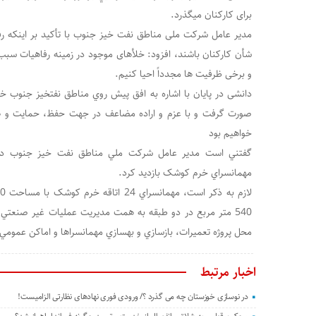
برای کارکنان ميگذرد.
مدیر عامل شرکت ملی مناطق نفت خیز جنوب با تأکيد بر اينکه ر
شأن کارکنان باشند، افزود: خلأهای موجود در زمینه رفاهیات سبب
و برخی ظرفیت ها مجدداً احیا کنیم.
دانشی در پايان با اشاره به افق پيش روي مناطق نفتخيز جنوب 
صورت گرفت و با عزم و اراده مضاعف در جهت حفظ، حمایت و ه
خواهیم بود
گفتني است مدير عامل شرکت ملي مناطق نفت خيز جنوب در 
مهمانسراي خرم کوشک بازديد کرد.
540 متر مربع در دو طبقه به همت مديريت عمليات غير صنعت
محل پروژه تعميرات، بازسازي و بهسازي مهمانسراها و اماکن عموم
اخبار مرتبط
در نوسازی خوزستان چه می گذرد ؟/ ورودی فوری نهادهای نظارتی الزامیست!