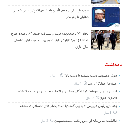
هویزه بار دیگر در محور تأمین پایدار خوراک پتروشیمی شد؛ از
دهلران تا بندرامام
تحقق ۷۲ درصد برنامه تولید و پیشرفت حدود ۸۴ درصدی طرح
NGL فاز دوم/ افزایش ظرفیت و بهبود عملکرد، اولویت اصلی
سال جاری
یادداشت
هوش مصنوعی دست نشانده یا دست بالا؟
1 سال
رسانه‌ها، جهادگران امید
1 سال
تحلیل و بررسی موفقیت نمایندگان مجلس در انتخاب مجدد در یازده دوره گذشته
انتخابات اهواز
2 سال
یکه تازی رئیس غیربومی اداره برق گتوند/با ایجاد بحران های اجتماعی در منطقه
3 سال
تناقضات مدیررسانه ای معزول نفت مسجدسلیمان
3 سال