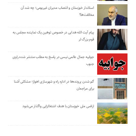
استاندار خوزستان و انتصاب مدیران غیربومی؛ چه شد آن
مخالفت‌ها؟
پیام آیت الله هدایی در خصوص توهین یک نماینده مجلس به
قوم بزرگ لر
جوابیه جمال عالمی نیسی در پاسخ به مطلب منتشر شده راوی
جنوب
گم شدن پرونده‌ها در اداره راه و شهرسازی اهواز؛ مشکلی آشنا
برای مراجعان
اراضی ملی خوزستان با هدف اشتغالزایی واگذار می‌شود