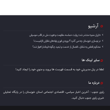
آرشیو
«ایران منم» منتشر شد؛ روایت حماسه، مقاومت و هویت ملی در قالب موسیقی
در نوسازی خوزستان چه می گذرد ؟/ ورودی فوری نهادهای نظارتی الزامیست!
محکوم قطعی به شلاق ، انفصال از خدمت و تبعید چگونه فرماندار اهواز شد؟
سایر لینک ها
لطفا در پنل مديريتي خود به قسمت فهرست ها برويد و منوي خود را ايجاد كنيد!
درباره ما
راوی جنوب - آخرین اخبار سیاسی، اقتصادی اجتماعی استان خوزستان را در پایگاه تحلیلی
خبری راوی جنوب دنبال کنید.