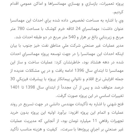
پروژه تعميرات، بازسازي و بهسازي مهمانسراها و اماکن عمومي اقدام
کرديم.
وي با اشاره به مساحت تخصيص داده شده براي احداث اين مهمانسرا
عنوان داشت: مهمانسراي 24 اتاقه خرم کوشک با مساحت 780 متر
مربع و زيربنايي بالغ بر هزار و 540 متر مربع در دو طبقه احداث شد.
مدير عمليات غير صنعتي شرکت ملي مناطق نفت خيز جنوب با بيان
اينکه احداث اين مهمانسرا را در جهت توسعه پروژه مهمانسراي احداث
شده در دهه هشتاد بود، خاطرنشان کرد: عمليات ساخت و ساز اين
مهمانسرا تا ابتداي سال 1396 ادامه يافت و در پي مشکلات عديده از
جمله افزايش نرخ اقلام و ناتواني پيمانکار پروژه با پيشرفت فيزيکي 30
درصد متوقف شد و پس از آن مجددأ از ابتداي سال 1398 تا 1401
تغييرات اساسي در اين پروژه صورت گرفت.
فتح شهني با اشاره به تأکيدات مهندس دانشي در جهت تسريع در روند
عمليات و اتمام اين پروژه افزود: برآورد اوليه اين پروژه بدون خريد
تجهيزات رفاهي 11 ميليارد تومان بود، از آنجايي که مديريت عمليات
غير صنعتي بر اجراي پروژه‌ها با سرعت، کيفيت و هزينه مناسب تأکيد