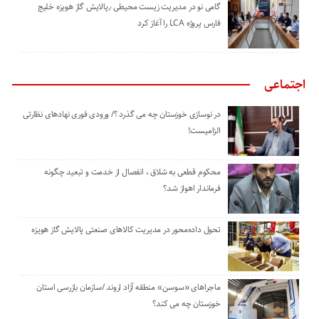
گامی نو در مدیریت زیست ‌محیطی ٫پالایش گاز هویزه خلیج
‌فارس پروژه LCA را آغاز کرد
اجتماعی
در نوسازی خوزستان چه می گذرد ؟/ ورودی فوری نهادهای نظارتی
الزامیست!
محکوم قطعی به شلاق ، انفصال از خدمت و تبعید چگونه
فرماندار اهواز شد؟
تحول داده‌محور در مدیریت کالاهای صنعتی پالایش گاز هویزه
ماجراهای «سوسن» منطقه آزاد اروند /سازمان بازرسی استان
خوزستان چه می کند؟