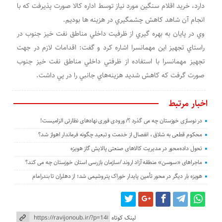
دارد، خريد اقلام سنگين مورد نياز توسط اداره کالا صورت پذيرفت که با
انجام آن شاهد کاهش چشمگيري در هزينه ها بوديم.
وي در پايان به بهره گيري از ظرفيت داخلي مناطق نفت خيز جنوب در
راستاي تجهيز اين مهمانسرا اشاره کرد و گفت: اقدامات لازم در جهت
تجهيز مهمانسرا با استفاده از ظرفتي داخلي مناطق نفت خيز جنوب
صورت گرفت که کاهش شديد هزينه‌هاي جانبي را در پي داشت.
اخبار مرتبط
در نوسازی خوزستان چه می گذرد ؟/ ورودی فوری نهادهای نظارتی الزامیست!
محکوم قطعی به شلاق ، انفصال از خدمت و تبعید چگونه فرماندار اهواز شد؟
تحول داده‌محور در مدیریت کالاهای صنعتی پالایش گاز هویزه
ماجراهای «سوسن» منطقه آزاد اروند /سازمان بازرسی استان خوزستان چه می کند؟
هویزه بار دیگر در محور تأمین پایدار خوراک پتروشیمی شد؛ از دهلران تا بندرامام
لینک کوتاه