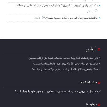
یکه تازی رئیس غیربومی اداره برق گتوند/با ایجاد بحران های اجتماعی در منطقه
3 سال
تناقضات مدیررسانه ای معزول نفت مسجدسلیمان
3 سال
آرشیو
«ایران منم» منتشر شد؛ روایت حماسه، مقاومت و هویت ملی در قالب موسیقی
در نوسازی خوزستان چه می گذرد ؟/ ورودی فوری نهادهای نظارتی الزامیست!
محکوم قطعی به شلاق ، انفصال از خدمت و تبعید چگونه فرماندار اهواز شد؟
سایر لینک ها
لطفا در پنل مديريتي خود به قسمت فهرست ها برويد و منوي خود را ايجاد كنيد!
درباره ما