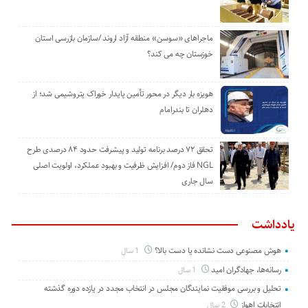
ماجراهای «سوسن» منطقه آزاد اروند /سازمان بازرسی استان
خوزستان چه می کند؟
هویزه بار دیگر در محور تأمین پایدار خوراک پتروشیمی شد؛ از
دهلران تا بندرامام
تحقق ۷۲ درصد برنامه تولید و پیشرفت حدود ۸۴ درصدی طرح
NGL فاز دوم/ افزایش ظرفیت و بهبود عملکرد، اولویت اصلی
سال جاری
یادداشت
هوش مصنوعی دست نشانده یا دست بالا؟
1 سال
رسانه‌ها، جهادگران امید
1 سال
تحلیل و بررسی موفقیت نمایندگان مجلس در انتخاب مجدد در یازده دوره گذشته
انتخابات اهواز
2 سال