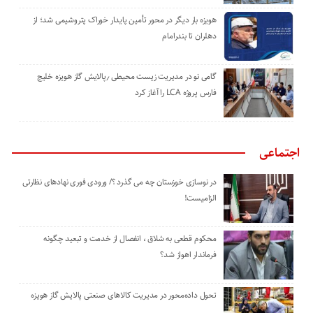
هویزه بار دیگر در محور تأمین پایدار خوراک پتروشیمی شد؛ از
دهلران تا بندرامام
گامی نو در مدیریت زیست ‌محیطی ٫پالایش گاز هویزه خلیج
‌فارس پروژه LCA را آغاز کرد
اجتماعی
در نوسازی خوزستان چه می گذرد ؟/ ورودی فوری نهادهای نظارتی
الزامیست!
محکوم قطعی به شلاق ، انفصال از خدمت و تبعید چگونه
فرماندار اهواز شد؟
تحول داده‌محور در مدیریت کالاهای صنعتی پالایش گاز هویزه