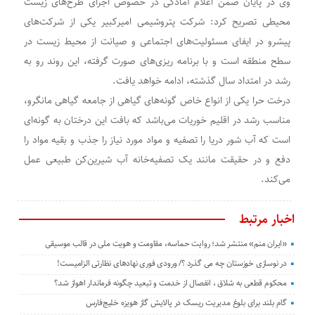
وی در پایان ضمن اعلام آمادگی در خصوص اجرای طرح‌های زیست
محیطی تصریح کرد: شرکت پتروشیمی امیرکبیر یکی از شرکت‌های
پیشرو در ایفای مسئولیت‌های اجتماعی و صیانت از محیط زیست در
سطح منطقه است و با برنامه ریزی‌های صورت گرفته، این روند رو به
رشد در امتداد سال گذشته، ادامه خواهد یافت.
درخت حرا یکی از انواع خاص گونه‌های گیاهی از جامعه گیاهی مانگرو،
مناسب رشد در اقلیم خوریات می‌باشد که بافت این درختان به گونه‌ای
است که آب شور دریا را تصفیه و مواد مورد نیاز را جذب و بقیه مواد را
دفع و در حقیقت مانند یک تصفیه‌خانه آب شیرین‌کن طبیعی عمل
می‌کند.
اخبار مرتبط
«ایران منم» منتشر شد؛ روایت حماسه، مقاومت و هویت ملی در قالب موسیقی
در نوسازی خوزستان چه می گذرد ؟/ ورودی فوری نهادهای نظارتی الزامیست!
محکوم قطعی به شلاق ، انفصال از خدمت و تبعید چگونه فرماندار اهواز شد؟
گام بلند برای بلوغ مدیریت ریسک در پالایش گاز هویزه خلیج‌فارس