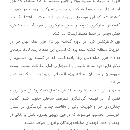
افزود: با توجه به شرایط ویژه و اقلیم منحصر به فرد منطقه، 35 هزار
اصله نهال حرا توسط شرکت پتروشیمی امیرکبیر تهیه و در خوریات
کاشته شد که این موضوع می‌تواند در بلند مدت از انتشار گازهای
گلخانه‌ای جلوگیری نموده و ضمن جلوگیری از نفوذ آب به خشکی،
نقش مهمی در حفظ محیط زیست ایفا کنند.
وی خاطرنشان کرد: در دوره گذشته نیز 10 هزار اصله نهال حرا در
خوریات منطقه کاشته شده بود که امسال این عدد با رشد 350 درصدی
به 35 هزار اصله نهال ارتقا یافته است که در کسب این دستاورد از
تلاش‌های اداره منابع طبیعی و آبخیزداری، اداره حفاظت محیط زیست
شهرستان و سازمان منطقه ویژه اقتصادی پتروشیمی تشکر به عمل
می‌آید.
صدریان در ادامه با اشاره به افزایش مناطق تحت پوشش حراکاری و
نقش آن در توسعه گردشگری شهرهای ساحلی جنوب کشور گفت:
جنگل‌های حرا و خوریات یکی از مقاصد جذاب گردشگری در استان
خوزستان محسوب می‌شوند که در عین زیبایی بصری، نقش پر رنگی در
جذب و حفظ گونه‌های مختلف پرندگان و آبزیان خواهد داشت.