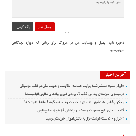
ارسال نظر
پاک کردن !
ذخیره نام، ایمیل و وبسایت من در مرورگر برای زمانی که دوباره دیدگاهی
می‌نویسم.
آخرین اخبار
«ایران منم» منتشر شد؛ روایت حماسه، مقاومت و هویت ملی در قالب موسیقی
در نوسازی خوزستان چه می گذرد ؟/ ورودی فوری نهادهای نظارتی الزامیست!
محکوم قطعی به شلاق ، انفصال از خدمت و تبعید چگونه فرماندار اهواز شد؟
گام بلند برای بلوغ مدیریت ریسک در پالایش گاز هویزه خلیج‌فارس
۲ هزار و ۵۰۰ بسته نوشت‌افزار به دانش‌آموزان خوزستان رسید