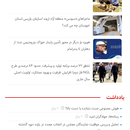
ماجراهای «سوسن» منطقه آزاد اروند /سازمان بازرسی استان
خوزستان چه می کند؟
هویزه بار دیگر در محور تأمین پایدار خوراک پتروشیمی شد؛ از
دهلران تا بندرامام
تحقق ۷۲ درصد برنامه تولید و پیشرفت حدود ۸۴ درصدی طرح
NGL فاز دوم/ افزایش ظرفیت و بهبود عملکرد، اولویت اصلی
سال جاری
یادداشت
هوش مصنوعی دست نشانده یا دست بالا؟
1 سال
رسانه‌ها، جهادگران امید
1 سال
تحلیل و بررسی موفقیت نمایندگان مجلس در انتخاب مجدد در یازده دوره گذشته