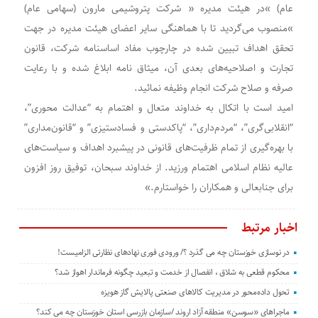
عام) »در هیئت مدیره « شرکت پتروشیمی مارون (سهامی عام)
»منصوب می‌گردید تا با هماهنگی سایر اعضای هیئت مدیره در جهت
تحقق اهداف تبیین شده در چارچوب مفاد اساسنامه شرکت، قانون
تجارت و اصلاحیه‌های بعدی آن، میثاق نامه ابلاغ شده و با رعایت
صرفه و صلاح شرکت انجام وظیفه نمائید.
امید است با اتکال به خداوند متعال و اهتمام به “عدالت محوری”،
“انقلابی‌گری”، “مردم‌داری”، “پاکدستی و فسادستیزی” و “قانون‌مداری”
با بهره‌گیری از تمام ظرفیت‌های قانونی در پیشبرد اهداف و سیاست‌های
عالیه نظام اسلامی اهتمام ورزید. از خداوند سبحان، توفیق روز افزون
برای جنابعالی و همکاران را خواستارم.»
اخبار مرتبط
در نوسازی خوزستان چه می گذرد ؟/ ورودی فوری نهادهای نظارتی الزامیست!
محکوم قطعی به شلاق ، انفصال از خدمت و تبعید چگونه فرماندار اهواز شد؟
تحول داده‌محور در مدیریت کالاهای صنعتی پالایش گاز هویزه
ماجراهای «سوسن» منطقه آزاد اروند /سازمان بازرسی استان خوزستان چه می کند؟