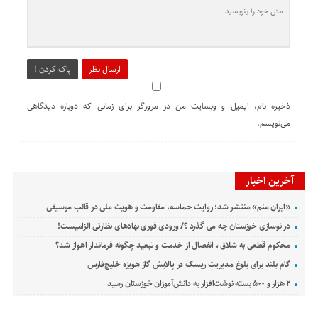
ارسال نظر
پاک کردن !
ذخیره نام، ایمیل و وبسایت من در مرورگر برای زمانی که دوباره دیدگاهی
می‌نویسم.
آخرین اخبار
«ایران منم» منتشر شد؛ روایت حماسه، مقاومت و هویت ملی در قالب موسیقی
در نوسازی خوزستان چه می گذرد ؟/ ورودی فوری نهادهای نظارتی الزامیست!
محکوم قطعی به شلاق ، انفصال از خدمت و تبعید چگونه فرماندار اهواز شد؟
گام بلند برای بلوغ مدیریت ریسک در پالایش گاز هویزه خلیج‌فارس
۲ هزار و ۵۰۰ بسته نوشت‌افزار به دانش‌آموزان خوزستان رسید