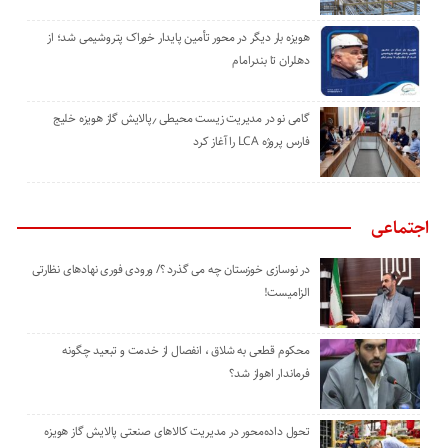
هویزه بار دیگر در محور تأمین پایدار خوراک پتروشیمی شد؛ از
دهلران تا بندرامام
گامی نو در مدیریت زیست ‌محیطی ٫پالایش گاز هویزه خلیج
‌فارس پروژه LCA را آغاز کرد
اجتماعی
در نوسازی خوزستان چه می گذرد ؟/ ورودی فوری نهادهای نظارتی
الزامیست!
محکوم قطعی به شلاق ، انفصال از خدمت و تبعید چگونه
فرماندار اهواز شد؟
تحول داده‌محور در مدیریت کالاهای صنعتی پالایش گاز هویزه