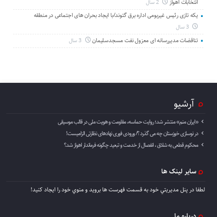
انتخابات اهواز
2 سال
یکه تازی رئیس غیربومی اداره برق گتوند/با ایجاد بحران های اجتماعی در منطقه
3 سال
تناقضات مدیررسانه ای معزول نفت مسجدسلیمان
3 سال
آرشیو
«ایران منم» منتشر شد؛ روایت حماسه، مقاومت و هویت ملی در قالب موسیقی
در نوسازی خوزستان چه می گذرد ؟/ ورودی فوری نهادهای نظارتی الزامیست!
محکوم قطعی به شلاق ، انفصال از خدمت و تبعید چگونه فرماندار اهواز شد؟
سایر لینک ها
لطفا در پنل مديريتي خود به قسمت فهرست ها برويد و منوي خود را ايجاد كنيد!
درباره ما