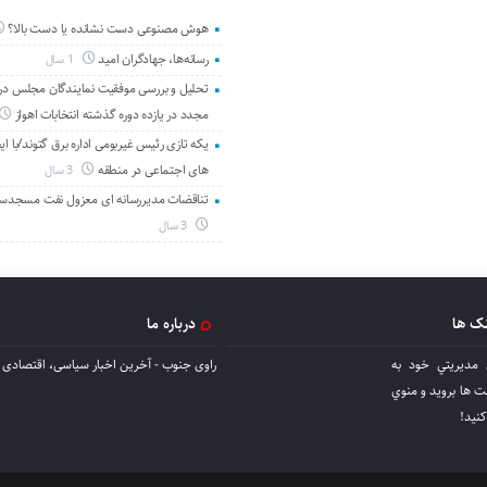
هوش مصنوعی دست نشانده یا دست بالا؟
رسانه‌ها، جهادگران امید
1 سال
تحلیل و بررسی موفقیت نمایندگان مجلس در 
مجدد در یازده دوره گذشته انتخابات اهواز
یکه تازی رئیس غیربومی اداره برق گتوند/با ای
های اجتماعی در منطقه
3 سال
تناقضات مدیررسانه ای معزول نفت مسجدس
3 سال
نک ها
درباره ما
 مديريتي خود به
راوی جنوب - آخرین اخبار سیاسی، اقتصادی ا
ها برويد و منوي
كنيد!