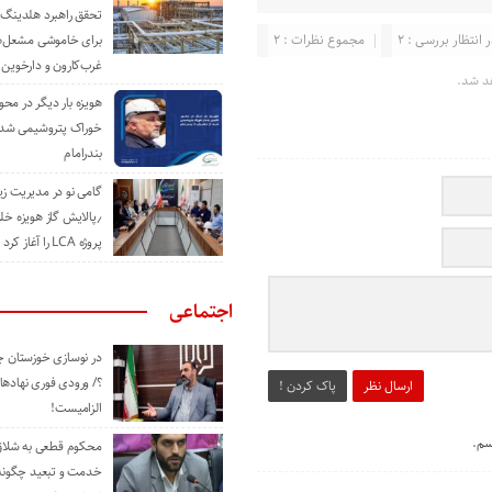
تحقق راهبرد هلدینگ 
 انتظار بررسی : 2
مجموع نظرات : 2
برای خاموشی مشعل‌
غرب‌کارون و دارخوین
د شد.
هویزه بار دیگر در محور
خوراک پتروشیمی شد؛ ا
بندرامام
گامی نو در مدیریت 
٫پالایش گاز هویزه خل
پروژه LCA را آغاز کرد
اجتماعی
در نوسازی خوزستان چ
؟/ ورودی فوری نهادها
ارسال نظر
پاک کردن !
الزامیست!
سم.
محکوم قطعی به شلاق 
خدمت و تبعید چگونه 