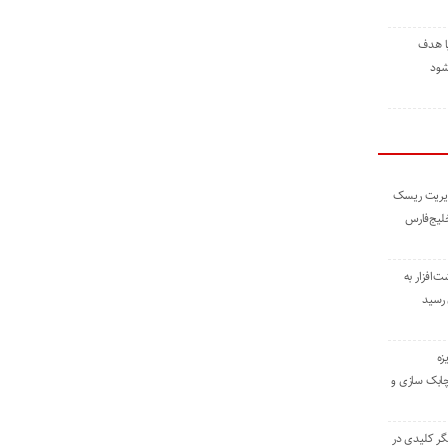
ا هدف
شود
مدیریت ریسک
خلیج‌فارس
ته نوشت‌افزار به
 رسید
زه
چابک سازی و
یگر کلیدی در