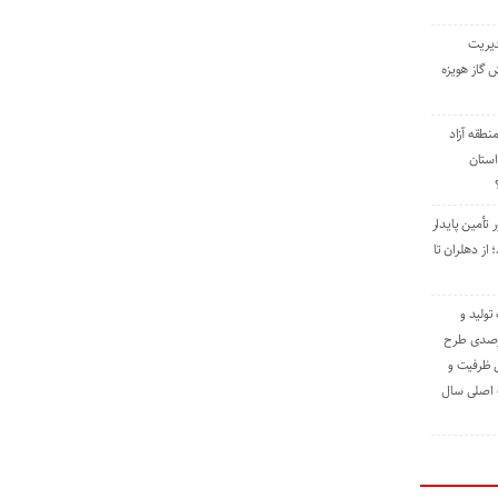
دیریت
 گاز هویزه
طقه آزاد
استان
 تأمین پایدار
ز دهلران تا
مه تولید و
ت حدود ۸۴ درصدی طرح
یش ظرفیت و
ت اصلی سال