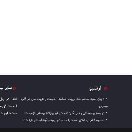
آرشیو
سایر لی
«ایران منم» منتشر شد؛ روایت حماسه، مقاومت و هویت ملی در قالب
لطفا در پنل
موسیقی
قسمت فهرست 
در نوسازی خوزستان چه می گذرد ؟/ ورودی فوری نهادهای نظارتی الزامیست!
خود را ايجاد 
محکوم قطعی به شلاق ، انفصال از خدمت و تبعید چگونه فرماندار اهواز شد؟