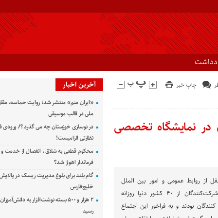
ادداشت
آخرین اخبار
چاپ خبر
«ایران منم» منتشر شد؛ روایت حماسه، مقا
ملی در قالب موسیقی
 در نمایشگاه تخصصی
در نوسازی خوزستان چه می گذرد ؟/ ورودی ف
نظارتی الزامیست!
محکوم قطعی به شلاق ، انفصال از خدمت و 
فرماندار اهواز شد؟
گام بلند برای بلوغ مدیریت ریسک در پالایش 
 از روابط‌ عمومی و امور بین ‌الملل
خلیج‌فارس
شرکت پتروشیمی مارون، شرکت‌کنندگان از ۴۰ کشور دنیا روزانه
۲ هزار و ۵۰۰ بسته نوشت‌افزار به دانش‌آمو
 کنندگان بودند و به فراخور این اجتماع
رسید