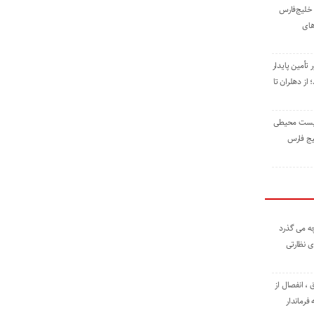
خلیج‌فارس
های
 تأمین پایدار
ز دهلران تا
زیست ‌محیطی
یج ‌فارس
ه می گذرد
ی نظارتی
، انفصال از
فرماندار