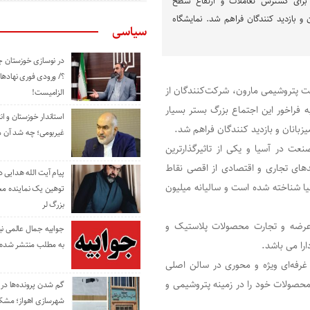
برای گسترش تعاملات و ارتقاع سطح
ن و بازدید کنندگان فراهم شد. نمایشگاه
سیاسی
در نوسازی خوزستان چ
؟/ ورودی فوری نهادها
رکت پتروشیمی مارون، شرکت‌کنندگان از
الزامیست!
 به فراخور این اجتماع بزرگ بستر بسیار
استاندار خوزستان و ا
بانان و بازدید کنندگان فراهم شد.
غیربومی؛ چه شد آن م
نعت در آسیا و یکی از تاثیرگذارترین
دهای تجاری و اقتصادی از اقصی نقاط
پیام آیت الله هدایی
ا شناخته شده است و سالیانه میلیون
توهین یک نماینده م
بزرگ لر
مهمترین مرکز عرضه و تجارت محصولات پلاستیک و
جوابیه جمال عالمی ن
را می باشد.
به مطلب منتشر شده 
غرفه‌ای ویژه و محوری در سالن اصلی
محصولات خود را در زمینه پتروشیمی و
گم شدن پرونده‌ها در اد
شهرسازی اهواز؛ مشکل