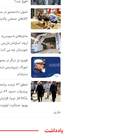
اهواز شد؟
تحول داده‌محور در م
کالاهای صنعتی پالایش
ماجراهای «سوسن» من
اروند /سازمان بازرسی 
خوزستان چه می کند؟
هویزه بار دیگر در محور
خوراک پتروشیمی شد؛ ا
بندرامام
تحقق ۷۲ درصد برنا
پیشرف
NGL فاز دوم/ افزا
بهبود عملکرد، اولوی
جاری
یادداشت