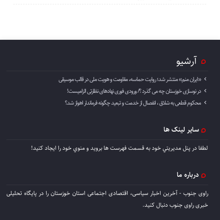
آرشیو
«ایران منم» منتشر شد؛ روایت حماسه، مقاومت و هویت ملی در قالب موسیقی
در نوسازی خوزستان چه می گذرد ؟/ ورودی فوری نهادهای نظارتی الزامیست!
محکوم قطعی به شلاق ، انفصال از خدمت و تبعید چگونه فرماندار اهواز شد؟
سایر لینک ها
لطفا در پنل مديريتي خود به قسمت فهرست ها برويد و منوي خود را ايجاد كنيد!
درباره ما
راوی جنوب - آخرین اخبار سیاسی، اقتصادی اجتماعی استان خوزستان را در پایگاه تحلیلی
خبری راوی جنوب دنبال کنید.