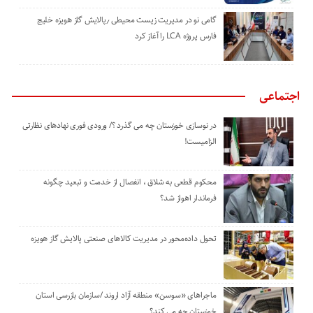
گامی نو در مدیریت زیست ‌محیطی ٫پالایش گاز هویزه خلیج
‌فارس پروژه LCA را آغاز کرد
اجتماعی
در نوسازی خوزستان چه می گذرد ؟/ ورودی فوری نهادهای نظارتی
الزامیست!
محکوم قطعی به شلاق ، انفصال از خدمت و تبعید چگونه
فرماندار اهواز شد؟
تحول داده‌محور در مدیریت کالاهای صنعتی پالایش گاز هویزه
ماجراهای «سوسن» منطقه آزاد اروند /سازمان بازرسی استان
خوزستان چه می کند؟