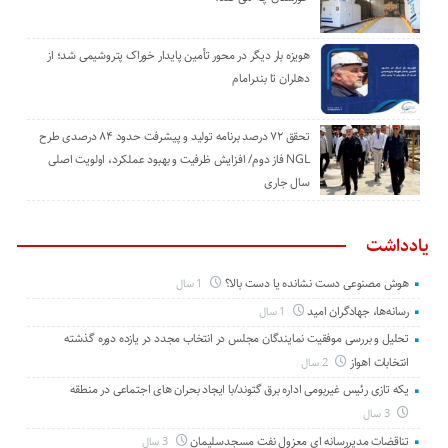
هویزه بار دیگر در محور تأمین پایدار خوراک پتروشیمی شد؛ از
دهلران تا بندرامام
تحقق ۷۲ درصد برنامه تولید و پیشرفت حدود ۸۴ درصدی طرح
NGL فاز دوم/ افزایش ظرفیت و بهبود عملکرد، اولویت اصلی
سال جاری
یادداشت
هوش مصنوعی دست نشانده یا دست بالا؟
1 سال
رسانه‌ها، جهادگران امید
1 سال
تحلیل و بررسی موفقیت نمایندگان مجلس در انتخاب مجدد در یازده دوره گذشته
انتخابات اهواز
2 سال
یکه تازی رئیس غیربومی اداره برق گتوند/با ایجاد بحران های اجتماعی در منطقه
3 سال
تناقضات مدیررسانه ای معزول نفت مسجدسلیمان
3 سال