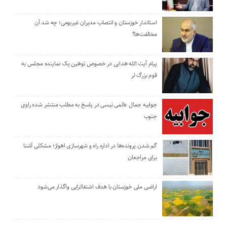
استاندار خوزستان و انتصاب مدیران غیربومی؛ چه شد آن
مخالفت‌ها؟
پیام آیت الله هدایی در خصوص توهین یک نماینده مجلس به
قوم بزرگ لر
جوابیه جمال عالمی نیسی در پاسخ به مطلب منتشر شده راوی
جنوب
گم شدن پرونده‌ها در اداره راه و شهرسازی اهواز؛ مشکلی آشنا
برای مراجعان
اراضی ملی خوزستان با هدف اشتغالزایی واگذار می‌شود