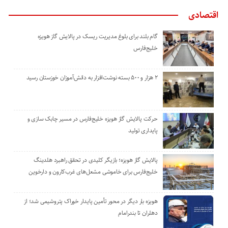
اقتصادی
گام بلند برای بلوغ مدیریت ریسک در پالایش گاز هویزه
خلیج‌فارس
۲ هزار و ۵۰۰ بسته نوشت‌افزار به دانش‌آموزان خوزستان رسید
حرکت پالایش گاز هویزه خلیج‌فارس در مسیر چابک سازی و
پایداری تولید
پالایش گاز هویزه؛ بازیگر کلیدی در تحقق راهبرد هلدینگ
خلیج‌فارس برای خاموشی مشعل‌های غرب‌کارون و دارخوین
هویزه بار دیگر در محور تأمین پایدار خوراک پتروشیمی شد؛ از
دهلران تا بندرامام