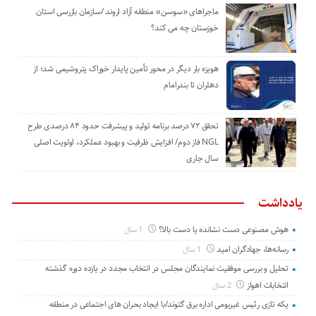
ماجراهای «سوسن» منطقه آزاد اروند /سازمان بازرسی استان
خوزستان چه می کند؟
هویزه بار دیگر در محور تأمین پایدار خوراک پتروشیمی شد؛ از
دهلران تا بندرامام
تحقق ۷۲ درصد برنامه تولید و پیشرفت حدود ۸۴ درصدی طرح
NGL فاز دوم/ افزایش ظرفیت و بهبود عملکرد، اولویت اصلی
سال جاری
یادداشت
هوش مصنوعی دست نشانده یا دست بالا؟
1 سال
رسانه‌ها، جهادگران امید
1 سال
تحلیل و بررسی موفقیت نمایندگان مجلس در انتخاب مجدد در یازده دوره گذشته
انتخابات اهواز
2 سال
یکه تازی رئیس غیربومی اداره برق گتوند/با ایجاد بحران های اجتماعی در منطقه