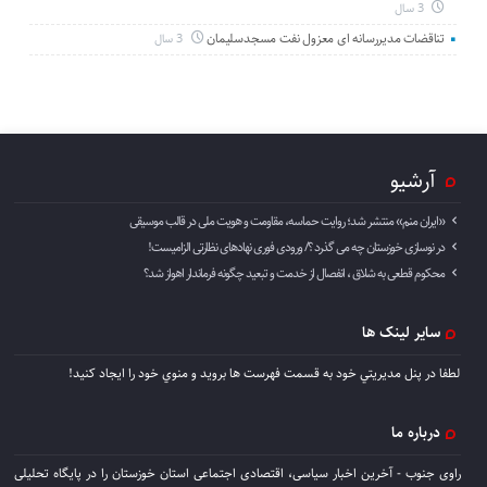
3 سال
تناقضات مدیررسانه ای معزول نفت مسجدسلیمان
3 سال
آرشیو
«ایران منم» منتشر شد؛ روایت حماسه، مقاومت و هویت ملی در قالب موسیقی
در نوسازی خوزستان چه می گذرد ؟/ ورودی فوری نهادهای نظارتی الزامیست!
محکوم قطعی به شلاق ، انفصال از خدمت و تبعید چگونه فرماندار اهواز شد؟
سایر لینک ها
لطفا در پنل مديريتي خود به قسمت فهرست ها برويد و منوي خود را ايجاد كنيد!
درباره ما
راوی جنوب - آخرین اخبار سیاسی، اقتصادی اجتماعی استان خوزستان را در پایگاه تحلیلی