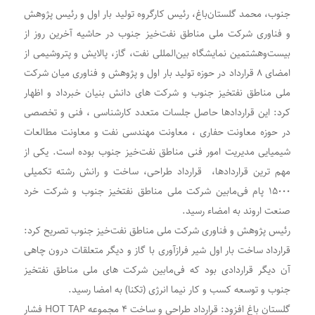
جنوب، محمد گلستان‌باغ، رئیس کارگروه تولید بار اول و رئیس پژوهش
و فناوری شرکت ملی مناطق نفت‌خیز جنوب در حاشیه آخرین روز از
بیست‌وهشتمین نمایشگاه بین‌المللی نفت، گاز، پالایش و پتروشیمی از
امضای ٨ قرارداد در حوزه تولید بار اول و پژوهش و فناوری میان شرکت
ملی مناطق نفتخیز جنوب و شرکت های دانش بنیان خبرداد و اظهار
کرد: این قراردادها حاصل جلسات متعدد کارشناسی ، فنی و تخصصی
در حوزه معاونت حفاری ، معاونت مهندسی نفت و معاونت مطالعات
شیمیایی مدیریت امور فنی مناطق نفت‌خیز جنوب بوده است. یکی از
مهم ترین قراردادها، قرارداد طراحی، ساخت و رانش رشته تکمیلی
۱۵۰۰۰
پام فی‌مابین شرکت ملی مناطق نفتخیز جنوب و شرکت خرد
صنعت اروند به امضاء رسید
.
رئیس پژوهش و فناوری شرکت ملی مناطق نفت‌خیز جنوب تصریح کرد:
قرارداد ساخت بار اول شیر فرازآوری با گاز و دیگر متعلقات درون چاهی
آن دیگر قراردادی بود که فی‌مابین شرکت های ملی مناطق نفتخیز
جنوب و توسعه کسب و کار نیما انرژی (تکنا) به امضا رسید
.
گلستان باغ افزود: قرارداد طراحی و ساخت
۴
مجموعه
HOT TAP
فشار