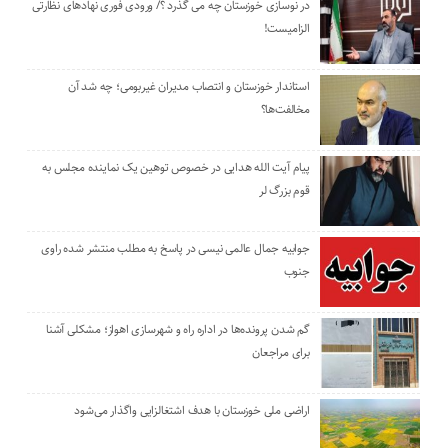
در نوسازی خوزستان چه می گذرد ؟/ ورودی فوری نهادهای نظارتی
الزامیست!
استاندار خوزستان و انتصاب مدیران غیربومی؛ چه شد آن
مخالفت‌ها؟
پیام آیت الله هدایی در خصوص توهین یک نماینده مجلس به
قوم بزرگ لر
جوابیه جمال عالمی نیسی در پاسخ به مطلب منتشر شده راوی
جنوب
گم شدن پرونده‌ها در اداره راه و شهرسازی اهواز؛ مشکلی آشنا
برای مراجعان
اراضی ملی خوزستان با هدف اشتغالزایی واگذار می‌شود