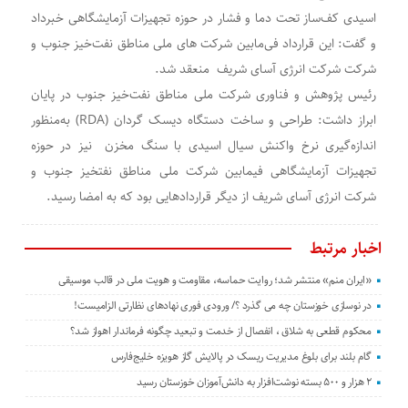
اسیدی کف‌ساز تحت دما و فشار در حوزه تجهیزات آزمایشگاهی خبرداد
و گفت: این قرارداد فی‌مابین شرکت های ملی مناطق نفت‌خیز جنوب و
شرکت شرکت انرژی آسای شریف منعقد شد
.
رئیس پژوهش و فناوری شرکت ملی مناطق نفت‌خیز جنوب در پایان
ابراز داشت: طراحی و ساخت دستگاه دیسک گردان
(RDA)
به‌منظور
اندازه‌گیری نرخ واکنش سیال اسیدی با سنگ مخزن نیز در حوزه
تجهیزات آزمایشگاهی فیمابین شرکت ملی مناطق نفتخیز جنوب و
شرکت انرژی آسای شریف از دیگر قراردادهایی بود که به امضا رسید
.
اخبار مرتبط
«ایران منم» منتشر شد؛ روایت حماسه، مقاومت و هویت ملی در قالب موسیقی
در نوسازی خوزستان چه می گذرد ؟/ ورودی فوری نهادهای نظارتی الزامیست!
محکوم قطعی به شلاق ، انفصال از خدمت و تبعید چگونه فرماندار اهواز شد؟
گام بلند برای بلوغ مدیریت ریسک در پالایش گاز هویزه خلیج‌فارس
۲ هزار و ۵۰۰ بسته نوشت‌افزار به دانش‌آموزان خوزستان رسید