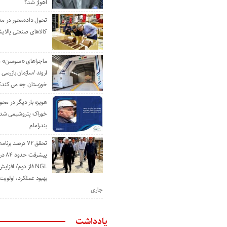
اهواز شد؟
تحول داده‌محور در م
کالاهای صنعتی پالایش
ماجراهای «سوسن» من
اروند /سازمان بازرسی 
خوزستان چه می کند؟
هویزه بار دیگر در محور
خوراک پتروشیمی شد؛ ا
بندرامام
تحقق ۷۲ درصد برنا
پیشرف
NGL فاز دوم/ افزا
بهبود عملکرد، اولوی
جاری
یادداشت