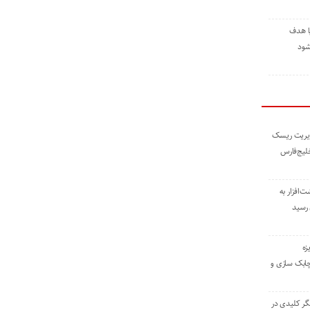
ا هدف
شود
مدیریت ریسک
خلیج‌فارس
ته نوشت‌افزار به
 رسید
زه
چابک سازی و
یگر کلیدی در