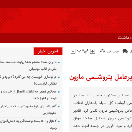
ادداشت
آخرین اخبار
چاپ خبر
«ایران منم» منتشر شد؛ روایت حماسه، مقا
ملی در قالب موسیقی
دیرعامل پتروشیمی مارون
در نوسازی خوزستان چه می گذرد ؟/ ورودی ف
نظارتی الزامیست!
محکوم قطعی به شلاق ، انفصال از خدمت و 
ه نخستین جشنواره جام رسانه امید در
فرماندار اهواز شد؟
ی فرمانده کل سپاه پاسداران انقلاب
گام بلند برای بلوغ مدیریت ریسک در پالایش 
عامل پتروشیمی مارون تقدیر کرد. تقدیر
خلیج‌فارس
پتروشیمی مارون به دلیل عملکرد موفق
۲ هزار و ۵۰۰ بسته نوشت‌افزار به دانش‌آمو
د و امید آفرینی در جامعه انجام شده
رسید