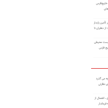
خلیج‌فارس
های
 تأمین پایدار
ز دهلران تا
زیست ‌محیطی
یج ‌فارس
ه می گذرد
ی نظارتی
، انفصال از
فرماندار