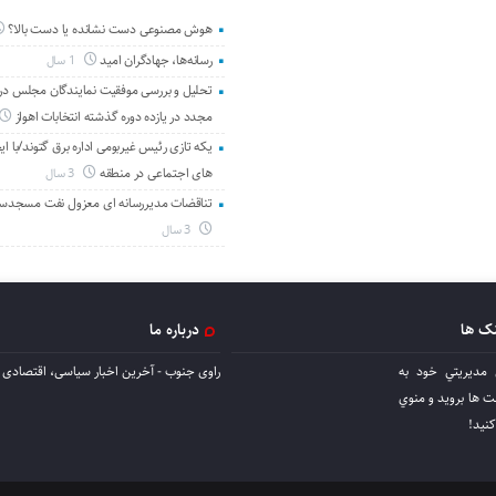
هوش مصنوعی دست نشانده یا دست بالا؟
رسانه‌ها، جهادگران امید
1 سال
تحلیل و بررسی موفقیت نمایندگان مجلس در 
مجدد در یازده دوره گذشته انتخابات اهواز
یکه تازی رئیس غیربومی اداره برق گتوند/با ای
های اجتماعی در منطقه
3 سال
تناقضات مدیررسانه ای معزول نفت مسجدس
3 سال
نک ها
درباره ما
 مديريتي خود به
راوی جنوب - آخرین اخبار سیاسی، اقتصادی ا
ها برويد و منوي
كنيد!