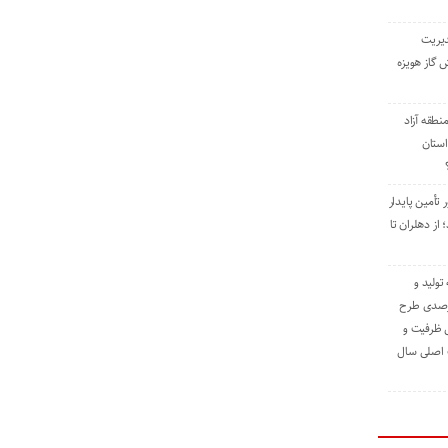
دیریت
 گاز هویزه
طقه آزاد
استان
 تأمین پایدار
ز دهلران تا
مه تولید و
ت حدود ۸۴ درصدی طرح
یش ظرفیت و
ت اصلی سال