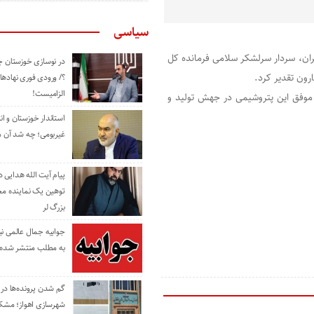
سیاسی
هران، سردار سرلشکر سلامی فرمانده کل
در نوسازی خوزستان چ
رون تقدیر کرد.
؟/ ورودی فوری نهادها
الزامیست!
د موفق این پتروشیمی در جهش تولید و
استاندار خوزستان و ا
غیربومی؛ چه شد آن م
پیام آیت الله هدایی
توهین یک نماینده م
بزرگ لر
جوابیه جمال عالمی ن
به مطلب منتشر شده 
گم شدن پرونده‌ها در اد
شهرسازی اهواز؛ مشکل