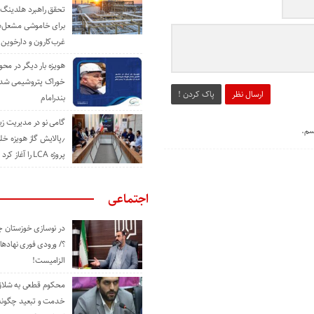
تحقق راهبرد هلدینگ 
برای خاموشی مشعل‌
غرب‌کارون و دارخوین
هویزه بار دیگر در محور
خوراک پتروشیمی شد؛ ا
ارسال نظر
پاک کردن !
بندرامام
گامی نو در مدیریت 
سم.
٫پالایش گاز هویزه خل
پروژه LCA را آغاز کرد
اجتماعی
در نوسازی خوزستان چ
؟/ ورودی فوری نهادها
الزامیست!
محکوم قطعی به شلاق 
خدمت و تبعید چگونه 