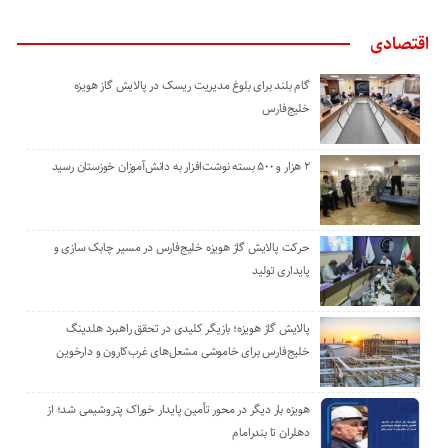
اقتصادی
گام بلند برای بلوغ مدیریت ریسک در پالایش گاز هویزه
خلیج‌فارس
۲ هزار و ۵۰۰ بسته نوشت‌افزار به دانش‌آموزان خوزستان رسید
حرکت پالایش گاز هویزه خلیج‌فارس در مسیر چابک سازی و
پایداری تولید
پالایش گاز هویزه؛ بازیگر کلیدی در تحقق راهبرد هلدینگ
خلیج‌فارس برای خاموشی مشعل‌های غرب‌کارون و دارخوین
هویزه بار دیگر در محور تأمین پایدار خوراک پتروشیمی شد؛ از
دهلران تا بندرامام