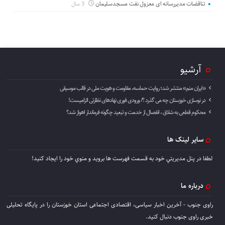
تناقضات مدیررسانه ای معزول نفت مسجدسلیمان
3 سال
آرشیو
«ایران منم» منتشر شد؛ روایت حماسه، مقاومت و هویت ملی در قالب موسیقی
در نوسازی خوزستان چه می گذرد ؟/ ورودی فوری نهادهای نظارتی الزامیست!
محکوم قطعی به شلاق ، انفصال از خدمت و تبعید چگونه فرماندار اهواز شد؟
سایر لینک ها
لطفا در پنل مديريتي خود به قسمت فهرست ها برويد و منوي خود را ايجاد كنيد!
درباره ما
راوی جنوب - آخرین اخبار سیاسی، اقتصادی اجتماعی استان خوزستان را در پایگاه تحلیلی
خبری راوی جنوب دنبال کنید.