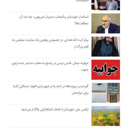
الزامیست!
استاندار خوزستان و انتصاب مدیران غیربومی؛ چه شد آن
مخالفت‌ها؟
پیام آیت الله هدایی در خصوص توهین یک نماینده مجلس به
قوم بزرگ لر
جوابیه جمال عالمی نیسی در پاسخ به مطلب منتشر شده راوی
جنوب
گم شدن پرونده‌ها در اداره راه و شهرسازی اهواز؛ مشکلی آشنا
برای مراجعان
اراضی ملی خوزستان با هدف اشتغالزایی واگذار می‌شود