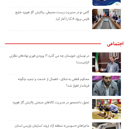
گامی نو در مدیریت زیست ‌محیطی ٫پالایش گاز هویزه خلیج
‌فارس پروژه LCA را آغاز کرد
اجتماعی
در نوسازی خوزستان چه می گذرد ؟/ ورودی فوری نهادهای نظارتی
الزامیست!
محکوم قطعی به شلاق ، انفصال از خدمت و تبعید چگونه
فرماندار اهواز شد؟
تحول داده‌محور در مدیریت کالاهای صنعتی پالایش گاز هویزه
ماجراهای «سوسن» منطقه آزاد اروند /سازمان بازرسی استان