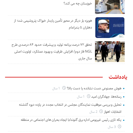
خوزستان چه می کند؟
هویزه بار دیگر در محور تأمین پایدار خوراک پتروشیمی شد؛ از
دهلران تا بندرامام
تحقق ۷۲ درصد برنامه تولید و پیشرفت حدود ۸۴ درصدی طرح
NGL فاز دوم/ افزایش ظرفیت و بهبود عملکرد، اولویت اصلی
سال جاری
یادداشت
هوش مصنوعی دست نشانده یا دست بالا؟
1 سال
رسانه‌ها، جهادگران امید
1 سال
تحلیل و بررسی موفقیت نمایندگان مجلس در انتخاب مجدد در یازده دوره گذشته
انتخابات اهواز
2 سال
یکه تازی رئیس غیربومی اداره برق گتوند/با ایجاد بحران های اجتماعی در منطقه
3 سال