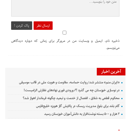
ارسال نظر
پاک کردن !
ذخیره نام، ایمیل و وبسایت من در مرورگر برای زمانی که دوباره دیدگاهی
می‌نویسم.
آخرین اخبار
«ایران منم» منتشر شد؛ روایت حماسه، مقاومت و هویت ملی در قالب موسیقی
در نوسازی خوزستان چه می گذرد ؟/ ورودی فوری نهادهای نظارتی الزامیست!
محکوم قطعی به شلاق ، انفصال از خدمت و تبعید چگونه فرماندار اهواز شد؟
گام بلند برای بلوغ مدیریت ریسک در پالایش گاز هویزه خلیج‌فارس
۲ هزار و ۵۰۰ بسته نوشت‌افزار به دانش‌آموزان خوزستان رسید