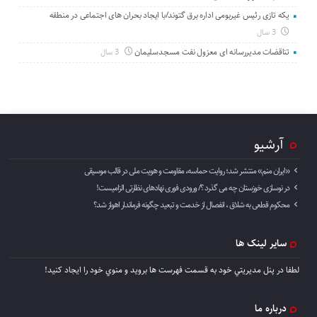
یکه تازی رئیس غیربومی اداره برق گتوند/با ایجاد بحران های اجتماعی در منطقه
3 سال
تناقضات مدیررسانه ای معزول نفت مسجدسلیمان
3 سال
آرشیو
«ایران منم» منتشر شد؛ روایت حماسه، مقاومت و هویت ملی در قالب موسیقی
در نوسازی خوزستان چه می گذرد ؟/ ورودی فوری نهادهای نظارتی الزامیست!
محکوم قطعی به شلاق ، انفصال از خدمت و تبعید چگونه فرماندار اهواز شد؟
سایر لینک ها
لطفا در پنل مديريتي خود به قسمت فهرست ها برويد و منوي خود را ايجاد كنيد!
درباره ما