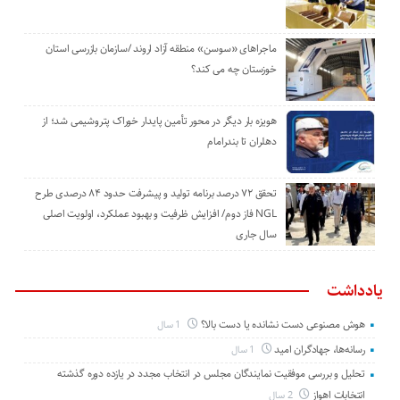
ماجراهای «سوسن» منطقه آزاد اروند /سازمان بازرسی استان
خوزستان چه می کند؟
هویزه بار دیگر در محور تأمین پایدار خوراک پتروشیمی شد؛ از
دهلران تا بندرامام
تحقق ۷۲ درصد برنامه تولید و پیشرفت حدود ۸۴ درصدی طرح
NGL فاز دوم/ افزایش ظرفیت و بهبود عملکرد، اولویت اصلی
سال جاری
یادداشت
هوش مصنوعی دست نشانده یا دست بالا؟
1 سال
رسانه‌ها، جهادگران امید
1 سال
تحلیل و بررسی موفقیت نمایندگان مجلس در انتخاب مجدد در یازده دوره گذشته
انتخابات اهواز
2 سال