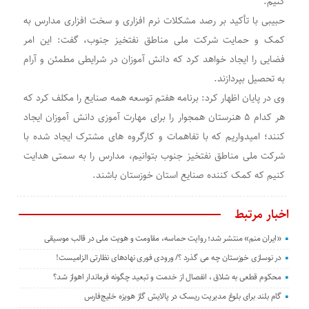
کنیم
.
حبیبی با تأکید بر رصد مشکلات نرم افزاری و سخت افزاری مدارس به
کمک و حمایت شرکت ملی مناطق نفتخیز جنوب، گفت: این امر
فضایی را ایجاد خواهد کرد که دانش آموزان در شرایطی مطمئن و آرام
به تحصیل بپردازند
.
وی در پایان اظهار کرد: برنامه هفتم توسعه همه صنایع را مکلف کرد که
هر کدام
۵
هنرستان همجوار را برای مهارت آموزی دانش آموزان ایجاد
کنند؛ امیدواریم که با تفاهمات و کارگروه های مشترک ایجاد شده با
شرکت ملی مناطق نفتخیز جنوب بتوانیم، مدارس را به سمتی هدایت
کنیم که کمک کننده صنایع استان خوزستان باشند
.
اخبار مرتبط
«ایران منم» منتشر شد؛ روایت حماسه، مقاومت و هویت ملی در قالب موسیقی
در نوسازی خوزستان چه می گذرد ؟/ ورودی فوری نهادهای نظارتی الزامیست!
محکوم قطعی به شلاق ، انفصال از خدمت و تبعید چگونه فرماندار اهواز شد؟
گام بلند برای بلوغ مدیریت ریسک در پالایش گاز هویزه خلیج‌فارس