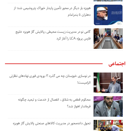
هویزه بار دیگر در محور تأمین پایدار خوراک پتروشیمی شد؛ از
دهلران تا بندرامام
گامی نو در مدیریت زیست ‌محیطی ٫پالایش گاز هویزه خلیج
‌فارس پروژه LCA را آغاز کرد
اجتماعی
در نوسازی خوزستان چه می گذرد ؟/ ورودی فوری نهادهای نظارتی
الزامیست!
محکوم قطعی به شلاق ، انفصال از خدمت و تبعید چگونه
فرماندار اهواز شد؟
تحول داده‌محور در مدیریت کالاهای صنعتی پالایش گاز هویزه