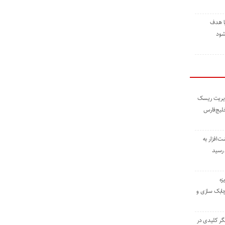
ا هدف
شود
مدیریت ریسک
خلیج‌فارس
ته نوشت‌افزار به
 رسید
زه
چابک سازی و
یگر کلیدی در