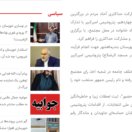
سیاسی
رکت حداکثری آحاد مردم در بزرگترین
اردهم، پتروشیمی امیرکبیر با تدارک
در نوسازی خوزستان چ
ه خانواده در محل مجتمع، با برگزاری
؟/ ورودی فوری نهادها
و مشارکت حداکثری را فراهم کرد.
الزامیست!
ابات ریاست جمهوری شهرستان بندرماهشهر جهت انجام فرآیند
استاندار خوزستان و ا
در مسجد الرضا(ع) پتروشیمی امیرکبیر
غیربومی؛ چه شد آن م
 مختلف جامعه در شعبه اخذ رای مجتمع
پیام آیت الله هدایی
فته و نام رئیس جمهور منتخب خود را
توهین یک نماینده م
بزرگ لر
ضور”، ثبت لحظات زیبا و خاطره‌‌انگیز
جوابیه جمال عالمی ن
ملی انتخابات، از اقدامات پتروشيمی
به مطلب منتشر شده 
ان حماسه‌ای جاویدان و ماندگار رقم
گم شدن پرونده‌ها در اد
شهرسازی اهواز؛ مشکل