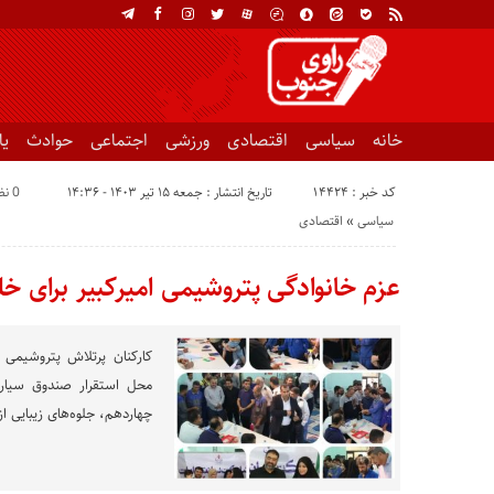
خانه
سیاسی
اقتصادی
ورزشی
اجتماعی
حوادث
ی
کد خبر : 14424
تاریخ انتشار : جمعه ۱۵ تیر ۱۴۰۳ - ۱۴:۳۶
0 نظر
سیاسی
«
اقتصادی
عزم خانوادگی پتروشیمی امیرکبیر برای 
کارکنان پرتلاش پتروشیمی ا
محل استقرار صندوق سیار 
چهاردهم، جلوه‌های زیبایی از