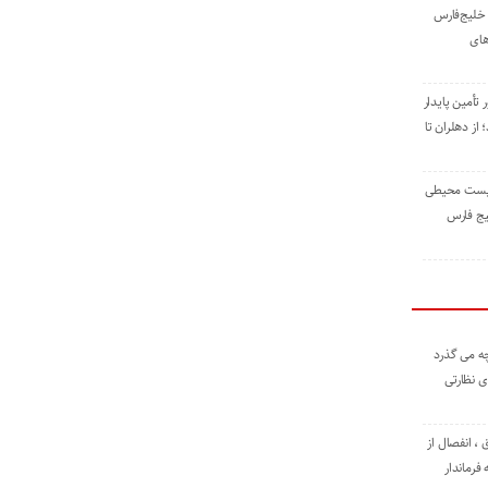
خلیج‌فارس
های
 تأمین پایدار
ز دهلران تا
زیست ‌محیطی
یج ‌فارس
ه می گذرد
ی نظارتی
، انفصال از
فرماندار