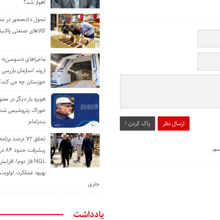
اهواز شد؟
تحول داده‌محور در م
کالاهای صنعتی پالایش
ماجراهای «سوسن» من
اروند /سازمان بازرسی 
خوزستان چه می کند؟
هویزه بار دیگر در محور
خوراک پتروشیمی شد؛ ا
بندرامام
ارسال نظر
پاک کردن !
تحقق ۷۲ درصد برنا
سم.
پیشرف
NGL فاز دوم/ افزا
بهبود عملکرد، اولوی
جاری
یادداشت