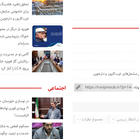
تحقق راهبرد هلدینگ 
برای خاموشی مشعل‌
غرب‌کارون و دارخوین
هویزه بار دیگر در محور
خوراک پتروشیمی شد؛ ا
بندرامام
گامی نو در مدیریت 
٫پالایش گاز هویزه خل
پروژه LCA را آغاز کرد
ی مشعل‌های غرب‌کارون و دارخوین
اجتماعی
تاه
در نوسازی خوزستان چ
؟/ ورودی فوری نهادها
الزامیست!
ر انتظار بررسی : 0
مجموع نظرات : 0
محکوم قطعی به شلاق 
د شد.
خدمت و تبعید چگونه 