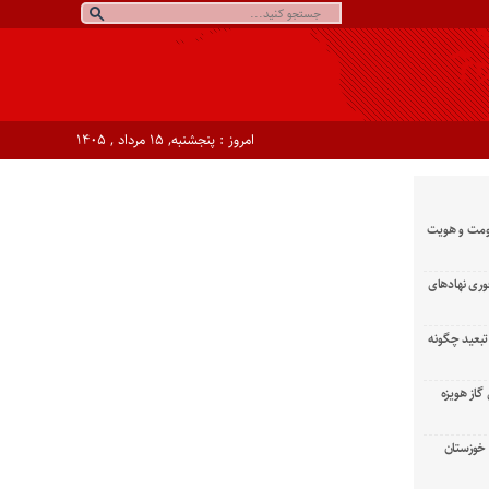
امروز : پنجشنبه, ۱۵ مرداد , ۱۴۰۵
ومت و هویت
وری نهادهای
تبعید چگونه
گاز هویزه
زان خوزستان