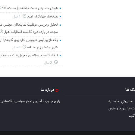
هوش مصنوعی دست نشانده یا دست بالا؟
رسانه‌ها، جهادگران امید
1 سال
تحلیل و بررسی موفقیت نمایندگان مجلس در 
مجدد در یازده دوره گذشته انتخابات اهواز
یکه تازی رئیس غیربومی اداره برق گتوند/با ای
های اجتماعی در منطقه
3 سال
تناقضات مدیررسانه ای معزول نفت مسجدس
3 سال
نک ها
درباره ما
 مديريتي خود به
راوی جنوب - آخرین اخبار سیاسی، اقتصادی ا
ها برويد و منوي
كنيد!