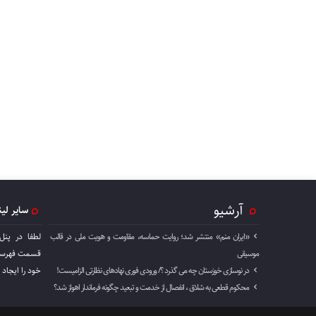
آرشیو
سایر لی
«ایران منم» منتشر شد؛ روایت حماسه، مقاومت و هویت ملی در قالب
لطفا در پنل
موسیقی
قسمت فهرست 
در نوسازی خوزستان چه می گذرد ؟/ ورودی فوری نهادهای نظارتی الزامیست!
خود را ايجاد 
محکوم قطعی به شلاق ، انفصال از خدمت و تبعید چگونه فرماندار اهواز شد؟