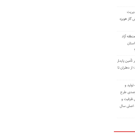
دیریت
 گاز هویزه
طقه آزاد
استان
 تأمین پایدار
ز دهلران تا
مه تولید و
ت حدود ۸۴ درصدی طرح
یش ظرفیت و
ت اصلی سال