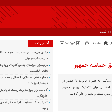
ادداشت
آخرین اخبار
چاپ خبر
«ایران منم» منتشر شد؛ روایت حماسه، مقا
ملی در قالب موسیقی
خلق حماسه جمهور
در نوسازی خوزستان چه می گذرد ؟/ ورودی ف
نظارتی الزامیست!
محکوم قطعی به شلاق ، انفصال از خدمت و 
میرکبیر به همراه خانواده با حضور در
فرماندار اهواز شد؟
اخذ رای برای انتخابات رییس جمهور
گام بلند برای بلوغ مدیریت ریسک در پالایش 
 شور، شعور و تعهد را خلق کردند.
خلیج‌فارس
۲ هزار و ۵۰۰ بسته نوشت‌افزار به دانش‌آمو
رسید