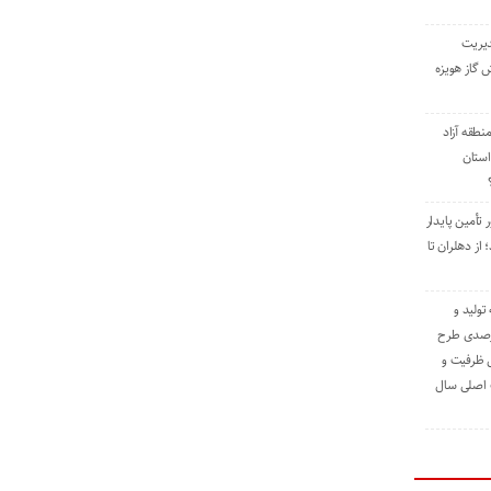
دیریت
 گاز هویزه
طقه آزاد
استان
 تأمین پایدار
ز دهلران تا
مه تولید و
ت حدود ۸۴ درصدی طرح
یش ظرفیت و
ت اصلی سال