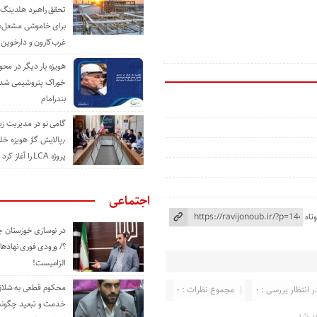
تحقق راهبرد هلدینگ 
برای خاموشی مشعل‌
غرب‌کارون و دارخوین
هویزه بار دیگر در محور
خوراک پتروشیمی شد؛ ا
بندرامام
گامی نو در مدیریت 
٫پالایش گاز هویزه خل
پروژه LCA را آغاز کرد
اجتماعی
تاه
در نوسازی خوزستان چ
؟/ ورودی فوری نهادها
الزامیست!
محکوم قطعی به شلاق 
ر انتظار بررسی : 0
مجموع نظرات : 0
خدمت و تبعید چگونه 
د شد.