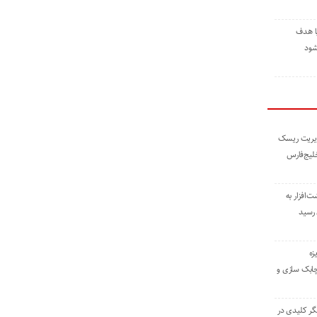
ا هدف
شود
مدیریت ریسک
خلیج‌فارس
ته نوشت‌افزار به
 رسید
زه
چابک سازی و
یگر کلیدی در