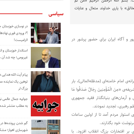
: بسم الله الرحمن الرحیم «مَن لَم
ِ الخالقَ» با یاری خداوند متعال و عنایات
سیاسی
در نوسازی خوزستان چ
؟/ ورودی فوری نهادها
 و آگاه ایران برای حضور پرشور در
الزامیست!
استاندار خوزستان و ا
غیربومی؛ چه شد آن م
پیام آیت الله هدایی
‌ی امام خامنه‌ای (مدظله‌العالی)، بار
توهین یک نماینده م
بزرگ لر
مِنَ الْمُؤْمِنِینَ رِجَالٌ صَدَقُوا مَا
لامی و آرمان‌های بنیانگذار فقید جمهوری
جوابیه جمال عالمی ن
م رهبری، تجدید نمودند.
به مطلب منتشر شده 
ستوار مردم آمد تا از اولین ساعات
گم شدن پرونده‌ها در اد
شهرسازی اهواز؛ مشکل
ر افتخارات بزرگ انقلاب افزود. با