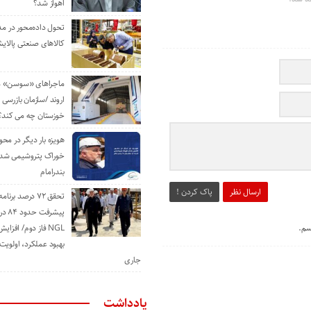
اهواز شد؟
تحول داده‌محور در م
کالاهای صنعتی پالایش
ماجراهای «سوسن» من
اروند /سازمان بازرسی 
خوزستان چه می کند؟
هویزه بار دیگر در محور
خوراک پتروشیمی شد؛ ا
بندرامام
ارسال نظر
پاک کردن !
تحقق ۷۲ درصد برنا
پیشرف
سم.
NGL فاز دوم/ افزا
بهبود عملکرد، اولوی
جاری
یادداشت