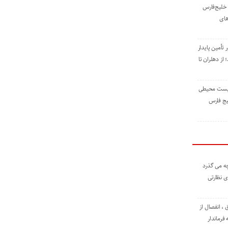
خلیج‌فارس
های
 تأمین پایدار
ز دهلران تا
زیست ‌محیطی
یج ‌فارس
ه می گذرد
ی نظارتی
، انفصال از
فرماندار