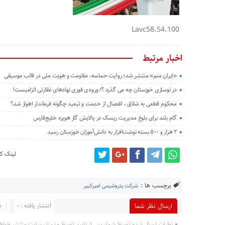
Lavc58.54.100
اخبار مرتبط
«ایران منم» منتشر شد؛ روایت حماسه، مقاومت و هویت ملی در قالب موسیقی
در نوسازی خوزستان چه می گذرد ؟/ ورودی فوری نهادهای نظارتی الزامیست!
محکوم قطعی به شلاق ، انفصال از خدمت و تبعید چگونه فرماندار اهواز شد؟
گام بلند برای بلوغ مدیریت ریسک در پالایش گاز هویزه خلیج‌فارس
۲ هزار و ۵۰۰ بسته نوشت‌افزار به دانش‌آموزان خوزستان رسید
لینک کو
برچسب ها :
شرکت پتروشیمی امیرکبیر
انتشار یافته : 0
د
ارسال نظر شما
نظرات ارسال شده توسط شما، پس از تایید توسط مدیران سایت منتشر خواه