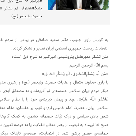
امیرکبیر به شرح ذیل است
یَشکُرِالمَخلوقَ، لَم یَشکُر
حضرت ولیعصر (عج)
به گزارش راوی جنوب، دکتر سعید صادقی در پیامی از مردم غیور
انتخابات ریاست جمهوری اسلامی ایران تقدیر و تشکر کردند.
متن تشکر مدیرعامل پتروشیمی امیرکبیر به شرح ذیل است:
بسم الله الرحمن الرحیم
«مَن لَم یَشکُرِالمَخلوقَ، لَم یَشکُرِ الخالقَ»
با یاری خداوند متعال و عنایات حضرت ولیعصر (عج) و رهبری مدبرانه
دیگر مردم ایران اسلامی حماسه‌ای نو آفریدند و به مصداق آیه‌ی شریفه‌ی «
عَاهَدُوا اللَّهَ عَلَیْهِ»، عهد و پیمان دیرینه‌ی خود را با نظام اس
اسلامی ایران، حضرت امام خمینی (ره) و نایب بر حقشان، مقام معظ
شعور بالای سیاسی و درک نیّات خصمانه دشمن به کمک گام‌های ا
صبح ۱۵ تیرماه به تبعیت از رهبر معظم انقلاب، پا به عرصه تعیین سرنوشت خود بگذارند.
حماسه‌ی حضور پرشور شما در انتخابات، صفحه‌ی تابناک دیگری ب