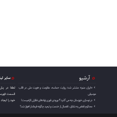
آرشیو
سایر لی
«ایران منم» منتشر شد؛ روایت حماسه، مقاومت و هویت ملی در قالب
لطفا در پنل
موسیقی
قسمت فهرست 
در نوسازی خوزستان چه می گذرد ؟/ ورودی فوری نهادهای نظارتی الزامیست!
خود را ايجاد 
محکوم قطعی به شلاق ، انفصال از خدمت و تبعید چگونه فرماندار اهواز شد؟