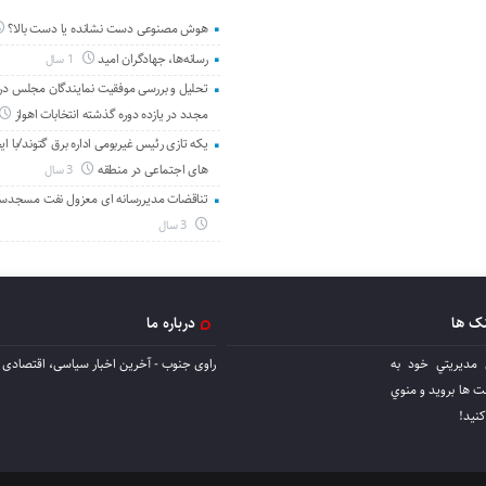
هوش مصنوعی دست نشانده یا دست بالا؟
رسانه‌ها، جهادگران امید
1 سال
تحلیل و بررسی موفقیت نمایندگان مجلس در 
مجدد در یازده دوره گذشته انتخابات اهواز
یکه تازی رئیس غیربومی اداره برق گتوند/با ای
های اجتماعی در منطقه
3 سال
تناقضات مدیررسانه ای معزول نفت مسجدس
3 سال
نک ها
درباره ما
 مديريتي خود به
راوی جنوب - آخرین اخبار سیاسی، اقتصادی ا
ها برويد و منوي
كنيد!