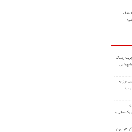
ا هدف
شود
مدیریت ریسک
خلیج‌فارس
ته نوشت‌افزار به
 رسید
زه
چابک سازی و
یگر کلیدی در