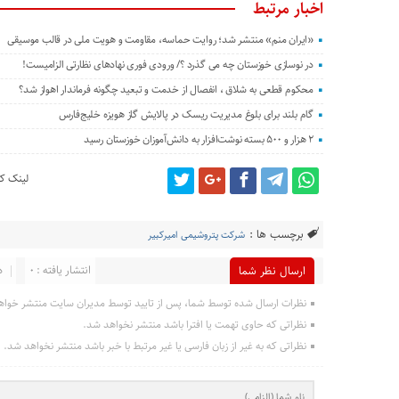
اخبار مرتبط
«ایران منم» منتشر شد؛ روایت حماسه، مقاومت و هویت ملی در قالب موسیقی
در نوسازی خوزستان چه می گذرد ؟/ ورودی فوری نهادهای نظارتی الزامیست!
محکوم قطعی به شلاق ، انفصال از خدمت و تبعید چگونه فرماندار اهواز شد؟
گام بلند برای بلوغ مدیریت ریسک در پالایش گاز هویزه خلیج‌فارس
۲ هزار و ۵۰۰ بسته نوشت‌افزار به دانش‌آموزان خوزستان رسید
لینک کو
برچسب ها :
شرکت پتروشیمی امیرکبیر
انتشار یافته : 0
د
ارسال نظر شما
نظرات ارسال شده توسط شما، پس از تایید توسط مدیران سایت منتشر خواه
نظراتی که حاوی تهمت یا افترا باشد منتشر نخواهد شد.
نظراتی که به غیر از زبان فارسی یا غیر مرتبط با خبر باشد منتشر نخواهد شد.