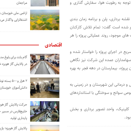
 توجه به رطوبت هوا، سفارش گذاری و
مراجعان
اراضی ملی خوزستان ب
 نقشه برداری، پلن و برنامه زمان بندی
اشتغالزایی واگذار می‌
ام شده است گفت: تمام تلاش کارکنان
های موجود، روند عملیاتی پروژه را هر
اقتصادی
یع در اجرای پروژه را خواستار شده و
گام بلند برای بلوغ 
 سهامداران عمده این شرکت نیز نگاهی
در پالایش گاز هویزه 
 پروژه، بیمارستان در دهه فجر به بهره
۲ هزار و ۵۰۰ بس
 درمانی این شهرستان و در زمینی به
دانش‌آموزان خوزستان
بع ساخته می‌شود که دارای ۳۲ تخت مخصوص سوانح و سوختگی با استانداردهای
حرکت پالایش گاز هوی
کلینیک، واحد تصویر برداری و بخش
خلیج‌فارس در مسیر 
ود.
پایداری تولید
پالایش گاز هویزه؛ باز