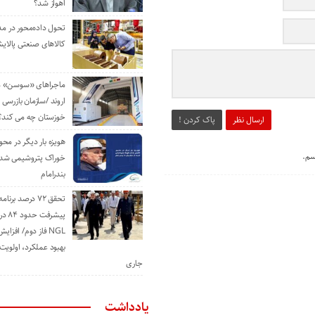
اهواز شد؟
تحول داده‌محور در م
کالاهای صنعتی پالایش
ماجراهای «سوسن» من
اروند /سازمان بازرسی 
خوزستان چه می کند؟
ارسال نظر
پاک کردن !
هویزه بار دیگر در محور
سم.
خوراک پتروشیمی شد؛ ا
بندرامام
تحقق ۷۲ درصد برنا
پیشرف
NGL فاز دوم/ افزا
بهبود عملکرد، اولوی
جاری
یادداشت