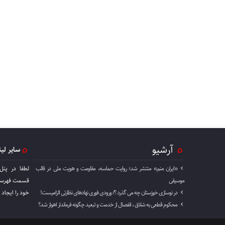
آرشیو
سایر لی
«ایران منم» منتشر شد؛ روایت حماسه، مقاومت و هویت ملی در قالب
لطفا در پنل
موسیقی
قسمت فهرست 
در نوسازی خوزستان چه می گذرد ؟/ ورودی فوری نهادهای نظارتی الزامیست!
خود را ايجاد 
محکوم قطعی به شلاق ، انفصال از خدمت و تبعید چگونه فرماندار اهواز شد؟