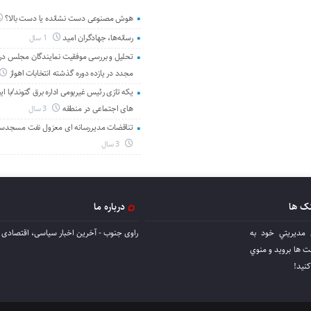
هوش مصنوعی دست نشانده یا دست بالا؟
رسانه‌ها، جهادگران امید
1 سال
تحلیل و بررسی موفقیت نمایندگان مجلس در 
مجدد در یازده دوره گذشته انتخابات اهواز
یکه تازی رئیس غیربومی اداره برق گتوند/با ای
های اجتماعی در منطقه
3 سال
تناقضات مدیررسانه ای معزول نفت مسجدس
3 سال
نک ها
درباره ما
 مديريتي خود به
راوی جنوب - آخرین اخبار سیاسی، اقتصادی ا
ها برويد و منوي
كنيد!