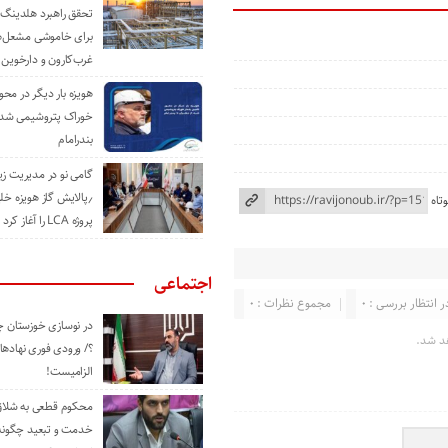
تحقق راهبرد هلدینگ 
برای خاموشی مشعل‌
غرب‌کارون و دارخوین
هویزه بار دیگر در محور
خوراک پتروشیمی شد؛ ا
بندرامام
گامی نو در مدیریت 
٫پالایش گاز هویزه خل
تاه
پروژه LCA را آغاز کرد
اجتماعی
ر انتظار بررسی : 0
مجموع نظرات : 0
در نوسازی خوزستان چ
د شد.
؟/ ورودی فوری نهادها
الزامیست!
محکوم قطعی به شلاق 
خدمت و تبعید چگونه 