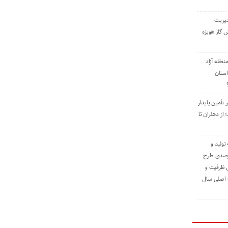
دیریت
 گاز هویزه
طقه آزاد
استان
 تأمین پایدار
ز دهلران تا
مه تولید و
ت حدود ۸۴ درصدی طرح
یش ظرفیت و
ت اصلی سال