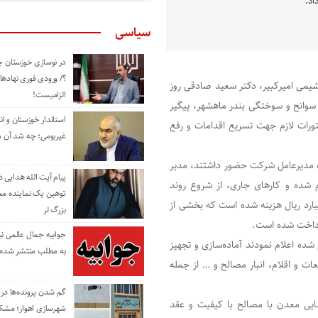
اد.
سیاسی
در نوسازی خوزستان چ
؟/ ورودی فوری نهادها
وشیمی امیرکبیر، دکتر سعید صادقی روز
الزامیست!
سوانح و سوختگی بندر ماهشهر، پیگیر
استاندار خوزستان و ا
ورات لازم جهت تسریع اقدامات و رفع
غیربومی؛ چه شد آن م
راه مدیرعامل شرکت حضور داشتند، مدیر
پیام آیت الله هدایی
 شده و کارهای جاری، از شروع روند
توهین یک نماینده م
ز خبر داد و گفت: تاکنون برای این پروژه حدود ۱۵۰ میلیارد ریال هزینه شده است که بخشی از
بزرگ لر
رداخت شده است.
جوابیه جمال عالمی ن
 شده اعلام نمودند آماده‌سازی و تجهیز
به مطلب منتشر شده 
ات و اقلام، انبار مصالح و … از جمله
گم شدن پرونده‌ها در اد
ایی معدن با مصالح با کیفیت و عقد
شهرسازی اهواز؛ مشکل