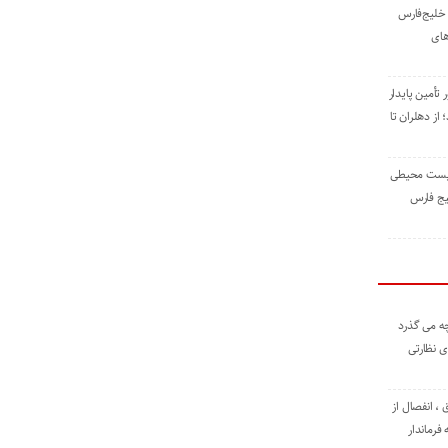
خلیج‌فارس
های
 تأمین پایدار
ز دهلران تا
زیست ‌محیطی
یج ‌فارس
ه می گذرد
ی نظارتی
، انفصال از
فرماندار