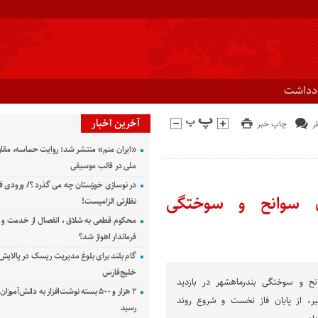
ادداشت
آخرین اخبار
چاپ خبر
«ایران منم» منتشر شد؛ روایت حماسه، مقا
ملی در قالب موسیقی
در نوسازی خوزستان چه می گذرد ؟/ ورودی ف
ان سوانح و سوختگی
نظارتی الزامیست!
محکوم قطعی به شلاق ، انفصال از خدمت و 
فرماندار اهواز شد؟
گام بلند برای بلوغ مدیریت ریسک در پالایش 
خلیج‌فارس
نح و سوختگی بندر‌ماهشهر در بازدید
۲ هزار و ۵۰۰ بسته نوشت‌افزار به دانش‌آمو
یر، از پایان فاز نخست و شروع روند
رسید