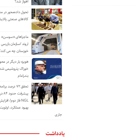
اهواز شد؟
تحول داده‌محور در م
کالاهای صنعتی پالایش
ماجراهای «سوسن» من
اروند /سازمان بازرسی 
خوزستان چه می کند؟
هویزه بار دیگر در محور
خوراک پتروشیمی شد؛ ا
بندرامام
تحقق ۷۲ درصد برنا
پیشرف
NGL فاز دوم/ افزا
بهبود عملکرد، اولوی
جاری
یادداشت