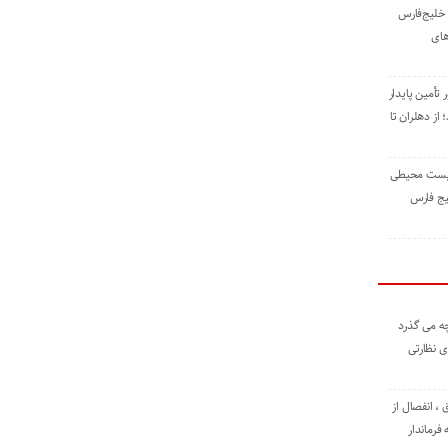
خلیج‌فارس
های
 تأمین پایدار
ز دهلران تا
زیست ‌محیطی
یج ‌فارس
ه می گذرد
ی نظارتی
، انفصال از
فرماندار