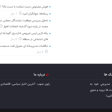
هوش مصنوعی دست نشانده یا دست بالا؟
رسانه‌ها، جهادگران امید
1 سال
تحلیل و بررسی موفقیت نمایندگان مجلس در 
مجدد در یازده دوره گذشته انتخابات اهواز
یکه تازی رئیس غیربومی اداره برق گتوند/با ای
های اجتماعی در منطقه
3 سال
تناقضات مدیررسانه ای معزول نفت مسجدس
3 سال
نک ها
درباره ما
 مديريتي خود به
راوی جنوب - آخرین اخبار سیاسی، اقتصادی ا
ها برويد و منوي
كنيد!