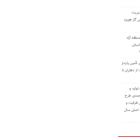
دیریت
 گاز هویزه
طقه آزاد
استان
 تأمین پایدار
ز دهلران تا
مه تولید و
ت حدود ۸۴ درصدی طرح
یش ظرفیت و
ت اصلی سال