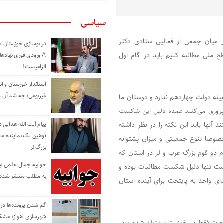
سیاسی
 میان جمعی از فعالین ستادی دکتر
در نوسازی خوزستان چ
ح ملی مطالبه کنیم باید در گام اول
؟/ ورودی فوری نهادها
الزامیست!
استاندار خوزستان و ا
غیربومی؛ چه شد آن م
ینه دولت چهاردهم ندارد و دوستان ما
یا پروری می‌کنند عمده دلیل این شکست
 آنها باید این نکته را در نظر داشته
پیام آیت الله هدایی
توهین یک نماینده م
صوصا تنوع جمعیتی و میزان پشتوانه
بزرگ لر
دو قوم بزرگ عرب و لر در استان که
جوابیه جمال عالمی ن
است تنها دلیل شکست مطالبات بوده و
به مطلب منتشر شده 
دای واحد به پایتخت برای آینده استان
گم شدن پرونده‌ها در اد
شهرسازی اهواز؛ مشکل
احات فقط در خوزستان متولد شده و در