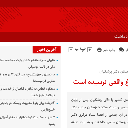
ادداشت
آخرین اخبار
چاپ خبر
«ایران منم» منتشر شد؛ روایت حماسه، مقا
ملی در قالب موسیقی
ستان دکتر پزشکیان:
در نوسازی خوزستان چه می گذرد ؟/ ورودی ف
غ واقعی نرسیده است
نظارتی الزامیست!
محکوم قطعی به شلاق ، انفصال از خدمت و 
فرماندار اهواز شد؟
دی کشور با آقای پزشکیان پس از پایان
گام بلند برای بلوغ مدیریت ریسک در پالایش 
حضور ریاست ستاد خوزستان جناب دکتر
خلیج‌فارس
در آن جمعی از اعضا ستاد مرکزی دکتر
۲ هزار و ۵۰۰ بسته نوشت‌افزار به دانش‌آمو
وزستان حضور داشتند و به ارائه نقطه
رسید