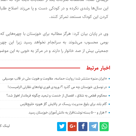
این سال‌ها رشدی نکرده و در کودکی دست و پا می‌زند اصلاح طلبان
کردن این کودک مستعد تمرکز کنند.
وی در پایان بیان کرد: هرگز مطالبه برای خوزستان با چهره‌هایی 
بومی محسوب می‌شوند به سرانجام نخواهد رسید زیرا این چهره‌ه
جمعیتی بیش از صد خانوار را دارند و در مرکز به خوبی به این موضو
اخبار مرتبط
«ایران منم» منتشر شد؛ روایت حماسه، مقاومت و هویت ملی در قالب موسیقی
در نوسازی خوزستان چه می گذرد ؟/ ورودی فوری نهادهای نظارتی الزامیست!
محکوم قطعی به شلاق ، انفصال از خدمت و تبعید چگونه فرماندار اهواز شد؟
گام بلند برای بلوغ مدیریت ریسک در پالایش گاز هویزه خلیج‌فارس
۲ هزار و ۵۰۰ بسته نوشت‌افزار به دانش‌آموزان خوزستان رسید
لینک کو