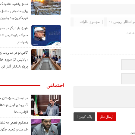
تحقق راهبرد هلدینگ 
برای خاموشی مشعل‌
غرب‌کارون و دارخوین
ر انتظار بررسی : 0
مجموع نظرات : 0
هویزه بار دیگر در محور
د شد.
خوراک پتروشیمی شد؛ ا
بندرامام
گامی نو در مدیریت 
٫پالایش گاز هویزه خل
پروژه LCA را آغاز کرد
اجتماعی
در نوسازی خوزستان چ
؟/ ورودی فوری نهادها
الزامیست!
ارسال نظر
پاک کردن !
محکوم قطعی به شلاق 
خدمت و تبعید چگونه 
سم.