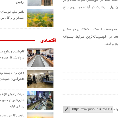
مراجعان
 برای موفقیت در آینده باید روی بالغ
اراضی ملی خوزستان ب
اشتغالزایی واگذار می‌
که به واسطه قدمت سکونتشان در استان
ا در خوشبینانه‌ترین شرایط پشتوانه
اقتصادی
ع واقفند.
گام بلند برای بلوغ 
در پالایش گاز هویزه 
۲ هزار و ۵۰۰ بس
دانش‌آموزان خوزستان
حرکت پالایش گاز هوی
خلیج‌فارس در مسیر 
پایداری تولید
تاه
پالایش گاز هویزه؛ باز