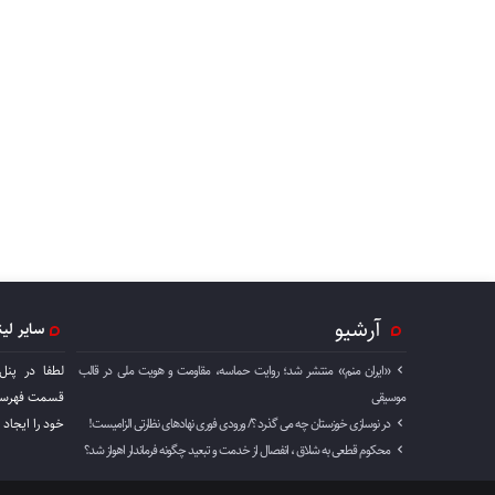
آرشیو
سایر لی
«ایران منم» منتشر شد؛ روایت حماسه، مقاومت و هویت ملی در قالب
لطفا در پنل
موسیقی
قسمت فهرست 
در نوسازی خوزستان چه می گذرد ؟/ ورودی فوری نهادهای نظارتی الزامیست!
خود را ايجاد 
محکوم قطعی به شلاق ، انفصال از خدمت و تبعید چگونه فرماندار اهواز شد؟