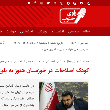
خانه
سیاسی
اقتصادی
ورزشی
اجتماعی
حوادث
ی
کد خبر : 15091
تاریخ انتشار : یکشنبه ۷ مرداد ۱۴۰۳ - ۲۲:۲۵
0 نظر
سیاسی
«
پیشنهاد سردبیر
«
اخرین خبر ها
محمد نریمانی فعال سیاسی اجتماعی در میان جمعی از فعالین ستادی خوز
کودک اصلاحات در خوزستان هنوز به بلو
در حاشیه دیدار فعالین ستا
مراسم در تهران نشستی با 
صفایی مقدم برگزار شد که 
پزشکیان از سراسر استان خ