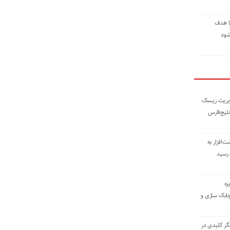
ا هدف
شود
مدیریت ریسک
خلیج‌فارس
ته نوشت‌افزار به
 رسید
زه
چابک سازی و
یگر کلیدی در