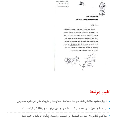
اخبار مرتبط
«ایران منم» منتشر شد؛ روایت حماسه، مقاومت و هویت ملی در قالب موسیقی
در نوسازی خوزستان چه می گذرد ؟/ ورودی فوری نهادهای نظارتی الزامیست!
محکوم قطعی به شلاق ، انفصال از خدمت و تبعید چگونه فرماندار اهواز شد؟