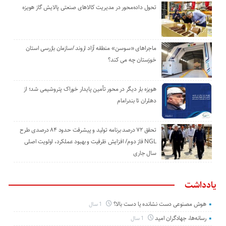
تحول داده‌محور در مدیریت کالاهای صنعتی پالایش گاز هویزه
ماجراهای «سوسن» منطقه آزاد اروند /سازمان بازرسی استان
خوزستان چه می کند؟
هویزه بار دیگر در محور تأمین پایدار خوراک پتروشیمی شد؛ از
دهلران تا بندرامام
تحقق ۷۲ درصد برنامه تولید و پیشرفت حدود ۸۴ درصدی طرح
NGL فاز دوم/ افزایش ظرفیت و بهبود عملکرد، اولویت اصلی
سال جاری
یادداشت
هوش مصنوعی دست نشانده یا دست بالا؟
1 سال
رسانه‌ها، جهادگران امید
1 سال