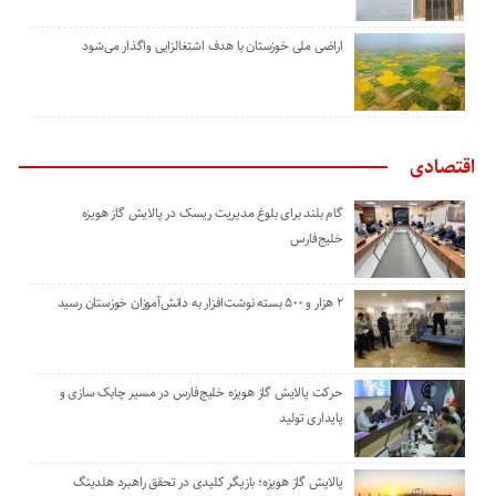
اراضی ملی خوزستان با هدف اشتغالزایی واگذار می‌شود
اقتصادی
گام بلند برای بلوغ مدیریت ریسک در پالایش گاز هویزه
خلیج‌فارس
۲ هزار و ۵۰۰ بسته نوشت‌افزار به دانش‌آموزان خوزستان رسید
حرکت پالایش گاز هویزه خلیج‌فارس در مسیر چابک سازی و
پایداری تولید
پالایش گاز هویزه؛ بازیگر کلیدی در تحقق راهبرد هلدینگ