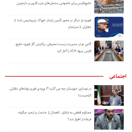
خلیج‌فارس برای خاموشی مشعل‌های غرب‌کارون و دارخوین
هویزه بار دیگر در محور تأمین پایدار خوراک پتروشیمی شد؛ از
دهلران تا بندرامام
گامی نو در مدیریت زیست ‌محیطی ٫پالایش گاز هویزه خلیج
‌فارس پروژه LCA را آغاز کرد
اجتماعی
در نوسازی خوزستان چه می گذرد ؟/ ورودی فوری نهادهای نظارتی
الزامیست!
محکوم قطعی به شلاق ، انفصال از خدمت و تبعید چگونه
فرماندار اهواز شد؟