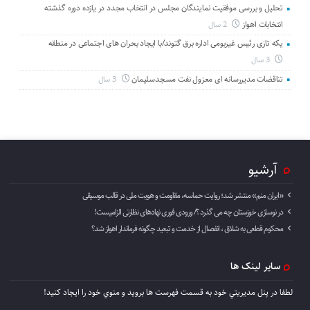
تحلیل و بررسی موفقیت نمایندگان مجلس در انتخاب مجدد در یازده دوره گذشته
انتخابات اهواز
2 سال
یکه تازی رئیس غیربومی اداره برق گتوند/با ایجاد بحران های اجتماعی در منطقه
3 سال
تناقضات مدیررسانه ای معزول نفت مسجدسلیمان
3 سال
آرشیو
«ایران منم» منتشر شد؛ روایت حماسه، مقاومت و هویت ملی در قالب موسیقی
در نوسازی خوزستان چه می گذرد ؟/ ورودی فوری نهادهای نظارتی الزامیست!
محکوم قطعی به شلاق ، انفصال از خدمت و تبعید چگونه فرماندار اهواز شد؟
سایر لینک ها
لطفا در پنل مديريتي خود به قسمت فهرست ها برويد و منوي خود را ايجاد كنيد!