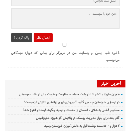
ارسال نظر
پاک کردن !
ذخیره نام، ایمیل و وبسایت من در مرورگر برای زمانی که دوباره دیدگاهی
می‌نویسم.
آخرین اخبار
«ایران منم» منتشر شد؛ روایت حماسه، مقاومت و هویت ملی در قالب موسیقی
در نوسازی خوزستان چه می گذرد ؟/ ورودی فوری نهادهای نظارتی الزامیست!
محکوم قطعی به شلاق ، انفصال از خدمت و تبعید چگونه فرماندار اهواز شد؟
گام بلند برای بلوغ مدیریت ریسک در پالایش گاز هویزه خلیج‌فارس
۲ هزار و ۵۰۰ بسته نوشت‌افزار به دانش‌آموزان خوزستان رسید