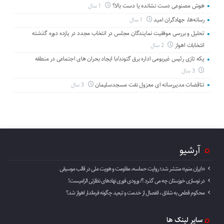
هوش مصنوعی دست نشانده یا دست بالا؟
1 سال
رسانه‌ها، جهادگران امید
1 سال
تحلیل و بررسی موفقیت نمایندگان مجلس در انتخاب مجدد در یازده دوره گذشته
انتخابات اهواز
2 سال
یکه تازی رئیس غیربومی اداره برق گتوند/با ایجاد بحران های اجتماعی در منطقه
3 سال
تناقضات مدیررسانه ای معزول نفت مسجدسلیمان
3 سال
آرشیو
«ایران منم» منتشر شد؛ روایت حماسه، مقاومت و هویت ملی در قالب موسیقی
در نوسازی خوزستان چه می گذرد ؟/ ورودی فوری نهادهای نظارتی الزامیست!
محکوم قطعی به شلاق ، انفصال از خدمت و تبعید چگونه فرماندار اهواز شد؟
سایر لینک ها