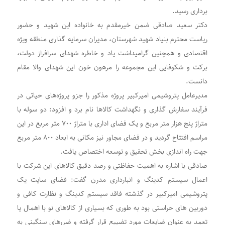
برداری رسید.
دکتر سعید صادقی ضمن خیرمقدم به خانواده این شهید و حضور
ریاست محترم بنیاد شهید شهرستان، مدیران سرمایه گذاری منطقه ویژه
اقتصادی و همچنین گرامیداشت یاد و خاطره شهدای سرافراز دولت،
برکت و شکوفایی این مجموعه را مرهون خون این شهدای والا مقام
دانست.
مدیرعامل پتروشیمی امیرکبیر پروژه مذکور را جزو پروژه‌های حیاتی در
فرآیند سفارش گذاری و نگهداشت کالاها نام برد و افزود: دو سوله با
متراژ پنج هزار متر مربع و یک فضای اداری با متراژ ۷۰۰ متر مربع در این
مراسم افتتاح گردید و در فضای مجاور نیز مکانی به ابعاد ۸۰۰ متر مربع
جهت راه اندازی بخش تحقیق و توسعه اختصاص یافت.
صادقی با اشاره به اهمیت حفاظتی و رصد دقیق کالاهای این شرکت با
اعمال سیستم کدینگ و انبارداری مدرن گفت: فضای سایت یک
پتروشیمی امیرکبیر در گذشته فاقد سیستم کدینگ و نظارت کافی و
دوربین های حراستی بود به طوری که بسیاری از کالاهای نو با اهمال یا
تعمد به عنوان ضایعات مورد تضییع قرار گرفته و ضررهای سنگینی به