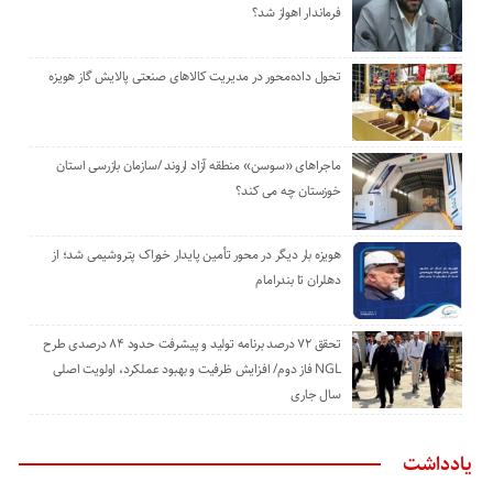
فرماندار اهواز شد؟
تحول داده‌محور در مدیریت کالاهای صنعتی پالایش گاز هویزه
ماجراهای «سوسن» منطقه آزاد اروند /سازمان بازرسی استان
خوزستان چه می کند؟
هویزه بار دیگر در محور تأمین پایدار خوراک پتروشیمی شد؛ از
دهلران تا بندرامام
تحقق ۷۲ درصد برنامه تولید و پیشرفت حدود ۸۴ درصدی طرح
NGL فاز دوم/ افزایش ظرفیت و بهبود عملکرد، اولویت اصلی
سال جاری
یادداشت