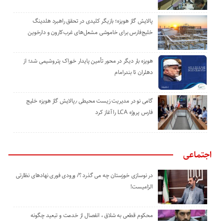
پالایش گاز هویزه؛ بازیگر کلیدی در تحقق راهبرد هلدینگ
خلیج‌فارس برای خاموشی مشعل‌های غرب‌کارون و دارخوین
هویزه بار دیگر در محور تأمین پایدار خوراک پتروشیمی شد؛ از
دهلران تا بندرامام
گامی نو در مدیریت زیست ‌محیطی ٫پالایش گاز هویزه خلیج
‌فارس پروژه LCA را آغاز کرد
اجتماعی
در نوسازی خوزستان چه می گذرد ؟/ ورودی فوری نهادهای نظارتی
الزامیست!
محکوم قطعی به شلاق ، انفصال از خدمت و تبعید چگونه