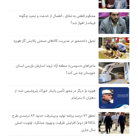
محکوم قطعی به شلاق ، انفصال از خدمت و تبعید چگونه
فرماندار اهواز شد؟
تحول داده‌محور در مدیریت کالاهای صنعتی پالایش گاز هویزه
ماجراهای «سوسن» منطقه آزاد اروند /سازمان بازرسی استان
خوزستان چه می کند؟
هویزه بار دیگر در محور تأمین پایدار خوراک پتروشیمی شد؛ از
دهلران تا بندرامام
تحقق ۷۲ درصد برنامه تولید و پیشرفت حدود ۸۴ درصدی طرح
NGL فاز دوم/ افزایش ظرفیت و بهبود عملکرد، اولویت اصلی
سال جاری