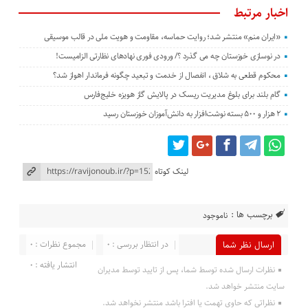
اخبار مرتبط
«ایران منم» منتشر شد؛ روایت حماسه، مقاومت و هویت ملی در قالب موسیقی
در نوسازی خوزستان چه می گذرد ؟/ ورودی فوری نهادهای نظارتی الزامیست!
محکوم قطعی به شلاق ، انفصال از خدمت و تبعید چگونه فرماندار اهواز شد؟
گام بلند برای بلوغ مدیریت ریسک در پالایش گاز هویزه خلیج‌فارس
۲ هزار و ۵۰۰ بسته نوشت‌افزار به دانش‌آموزان خوزستان رسید
لینک کوتاه
برچسب ها :
ناموجود
در انتظار بررسی : 0
مجموع نظرات : 0
ارسال نظر شما
انتشار یافته : 0
نظرات ارسال شده توسط شما، پس از تایید توسط مدیران
سایت منتشر خواهد شد.
نظراتی که حاوی تهمت یا افترا باشد منتشر نخواهد شد.