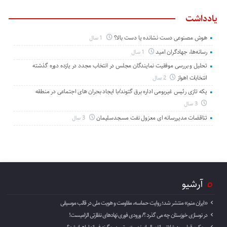
یادداشت
هوش مصنوعی دست نشانده یا دست بالا؟
1 سال
رسانه‌ها، جهادگران امید
1 سال
تحلیل و بررسی موفقیت نمایندگان مجلس در انتخاب مجدد در یازده دوره گذشته
انتخابات اهواز
2 سال
یکه تازی رئیس غیربومی اداره برق گتوند/با ایجاد بحران های اجتماعی در منطقه
3 سال
تناقضات مدیررسانه ای معزول نفت مسجدسلیمان
3 سال
آرشیو
«ایران منم» منتشر شد؛ روایت حماسه، مقاومت و هویت ملی در قالب موسیقی
در نوسازی خوزستان چه می گذرد ؟/ ورودی فوری نهادهای نظارتی الزامیست!