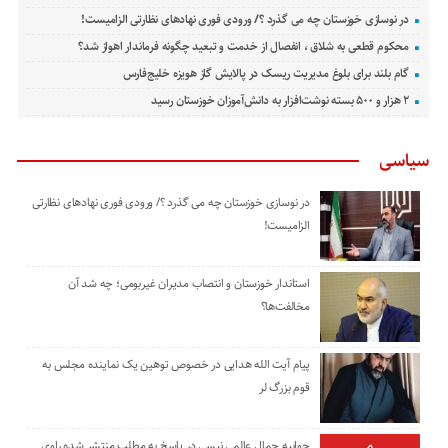
در نوسازی خوزستان چه می گذرد ؟/ ورودی فوری نهادهای نظارتی الزامیست!
محکوم قطعی به شلاق ، انفصال از خدمت و تبعید چگونه فرماندار اهواز شد؟
گام بلند برای بلوغ مدیریت ریسک در پالایش گاز هویزه خلیج‌فارس
۲ هزار و ۵۰۰ بسته نوشت‌افزار به دانش‌آموزان خوزستان رسید
سیاسی
در نوسازی خوزستان چه می گذرد ؟/ ورودی فوری نهادهای نظارتی
الزامیست!
استاندار خوزستان و انتصاب مدیران غیربومی؛ چه شد آن
مخالفت‌ها؟
پیام آیت الله هدایی در خصوص توهین یک نماینده مجلس به
قوم بزرگ لر
جوابیه جمال عالمی نیسی در پاسخ به مطلب منتشر شده راوی