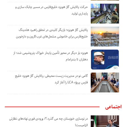
حرکت پالایش گاز هویزه خلیج‌فارس در مسیر چابک سازی و
پایداری تولید
پالایش گاز هویزه؛ بازیگر کلیدی در تحقق راهبرد هلدینگ
خلیج‌فارس برای خاموشی مشعل‌های غرب‌کارون و دارخوین
هویزه بار دیگر در محور تأمین پایدار خوراک پتروشیمی شد؛ از
دهلران تا بندرامام
گامی نو در مدیریت زیست ‌محیطی ٫پالایش گاز هویزه خلیج
‌فارس پروژه LCA را آغاز کرد
اجتماعی
در نوسازی خوزستان چه می گذرد ؟/ ورودی فوری نهادهای نظارتی
الزامیست!