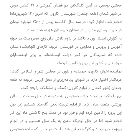
مجتبی یوسفی در آیین کلنگ‌زنی دو فضای آموزشی با ۲۱ کلاس درس
در شهر کنعان (قلعه چنعان) شهرستان کارون که امروز (۱۳ شهریورماه)
انجام شد، اظهار کرد: در سه سال گذشته بیش از ۲۵۰۰ میلیارد تومان
در حوزه نوسازی مدارس در استان خوزستان هزینه شده است.
به گزارش ایسنا، وی با تاکید بر لزوم تلاش برای رفع محرومیت در حوزه
آموزش و پرورش و مدارس در خوزستان افزود: کارهای انجام‌شده نشان
داده که نمایندگان در کنار دولت ایستاده‌اند و برای آینده‌سازان
خوزستان و کشور این پول را تامین کرده‌اند.
نماینده اهواز، کارون، حمیدیه و باوی در مجلس شورای اسلامی گفت:
فرماندار اختیار دارد در شورای برنامه‌ریزی از محل ارزش افزوده به قلعه
چنعان (شهر کنعان از توابع کارون) کمک و مشکلات را رفع کند.
وی با تاکید بر ایجاد جاده دسترسی به مدرسه در حال ساخت و سالن
ورزشی منطقه بیان کرد: از اداره تربیت بدنی گله‌مند هستیم زیرا پول
این پروژه را تامین کرده ایم و قرار بود در مدت پنج تا شش ماه این کار
انجام شود اما در حال نزدیک شدن به یک سال هستیم و در انجام
پروژه تاخیر ایجاد و کارگاه تعطیل شده است در حالی که جاده دسترسی