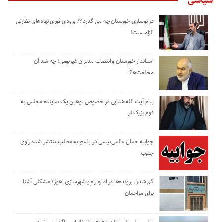
سیاسی
در نوسازی خوزستان چه می گذرد ؟/ ورودی فوری نهادهای نظارتی
الزامیست!
استاندار خوزستان و انتصاب مدیران غیربومی؛ چه شد آن
مخالفت‌ها؟
پیام آیت الله هدایی در خصوص توهین یک نماینده مجلس به
قوم بزرگ لر
جوابیه جمال عالمی نیسی در پاسخ به مطلب منتشر شده راوی
جنوب
گم شدن پرونده‌ها در اداره راه و شهرسازی اهواز؛ مشکلی آشنا
برای مراجعان
اراضی ملی خوزستان با هدف اشتغالزایی واگذار می‌شود