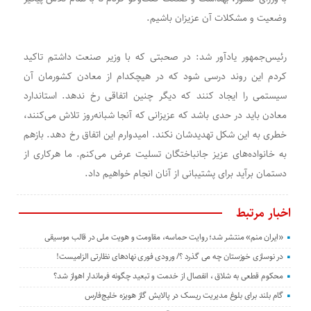
وضعیت و مشکلات آن عزیزان باشیم.
رئیس‌جمهور یادآور شد: در صحبتی که با وزیر صنعت داشتم تاکید
کردم این روند درسی شود که در هیچکدام از معادن کشورمان آن
سیستمی را ایجاد کنند که دیگر چنین اتفاقی رخ ندهد. استاندارد
معادن باید در حدی باشد که عزیزانی که آنجا شبانه‌روز تلاش می‌کنند،
خطری به این شکل تهدیدشان نکند. امیدوارم این اتفاق رخ دهد. بازهم
به خانواده‌های عزیز جانباختگان تسلیت عرض می‌کنم. ما هرکاری از
دستمان برآید برای پشتیبانی از آنان انجام خواهیم داد.
اخبار مرتبط
«ایران منم» منتشر شد؛ روایت حماسه، مقاومت و هویت ملی در قالب موسیقی
در نوسازی خوزستان چه می گذرد ؟/ ورودی فوری نهادهای نظارتی الزامیست!
محکوم قطعی به شلاق ، انفصال از خدمت و تبعید چگونه فرماندار اهواز شد؟
گام بلند برای بلوغ مدیریت ریسک در پالایش گاز هویزه خلیج‌فارس