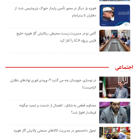
هویزه بار دیگر در محور تأمین پایدار خوراک پتروشیمی شد؛ از
دهلران تا بندرامام
گامی نو در مدیریت زیست ‌محیطی ٫پالایش گاز هویزه خلیج
‌فارس پروژه LCA را آغاز کرد
اجتماعی
در نوسازی خوزستان چه می گذرد ؟/ ورودی فوری نهادهای نظارتی
الزامیست!
محکوم قطعی به شلاق ، انفصال از خدمت و تبعید چگونه
فرماندار اهواز شد؟
تحول داده‌محور در مدیریت کالاهای صنعتی پالایش گاز هویزه