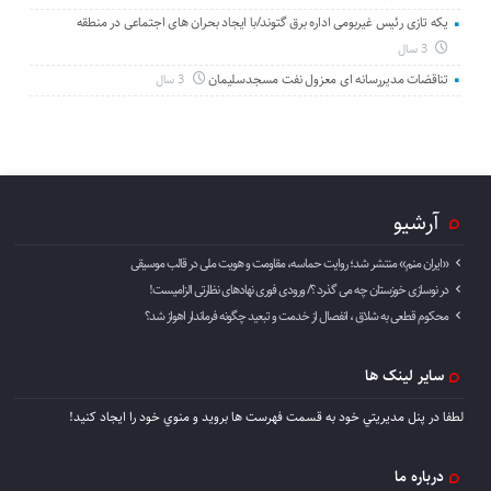
یکه تازی رئیس غیربومی اداره برق گتوند/با ایجاد بحران های اجتماعی در منطقه
3 سال
تناقضات مدیررسانه ای معزول نفت مسجدسلیمان
3 سال
آرشیو
«ایران منم» منتشر شد؛ روایت حماسه، مقاومت و هویت ملی در قالب موسیقی
در نوسازی خوزستان چه می گذرد ؟/ ورودی فوری نهادهای نظارتی الزامیست!
محکوم قطعی به شلاق ، انفصال از خدمت و تبعید چگونه فرماندار اهواز شد؟
سایر لینک ها
لطفا در پنل مديريتي خود به قسمت فهرست ها برويد و منوي خود را ايجاد كنيد!
درباره ما