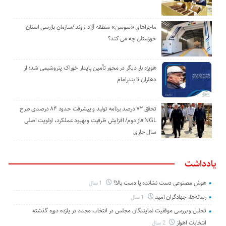
ماجراهای «سوسن» منطقه آزاد اروند /سازمان بازرسی استان
خوزستان چه می کند؟
هویزه بار دیگر در محور تأمین پایدار خوراک پتروشیمی شد؛ از
دهلران تا بندرامام
تحقق ۷۲ درصد برنامه تولید و پیشرفت حدود ۸۴ درصدی طرح
NGL فاز دوم/ افزایش ظرفیت و بهبود عملکرد، اولویت اصلی
سال جاری
یادداشت
هوش مصنوعی دست نشانده یا دست بالا؟
1 سال
رسانه‌ها، جهادگران امید
1 سال
تحلیل و بررسی موفقیت نمایندگان مجلس در انتخاب مجدد در یازده دوره گذشته
انتخابات اهواز
2 سال