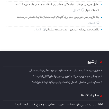
تحلیل و بررسی موفقیت نمایندگان مجلس در انتخاب مجدد در یازده دوره گذشته
انتخابات اهواز
2 سال
یکه تازی رئیس غیربومی اداره برق گتوند/با ایجاد بحران های اجتماعی در منطقه
3 سال
تناقضات مدیررسانه ای معزول نفت مسجدسلیمان
3 سال
آرشیو
«ایران منم» منتشر شد؛ روایت حماسه، مقاومت و هویت ملی در قالب موسیقی
در نوسازی خوزستان چه می گذرد ؟/ ورودی فوری نهادهای نظارتی الزامیست!
محکوم قطعی به شلاق ، انفصال از خدمت و تبعید چگونه فرماندار اهواز شد؟
سایر لینک ها
لطفا در پنل مديريتي خود به قسمت فهرست ها برويد و منوي خود را ايجاد كنيد!