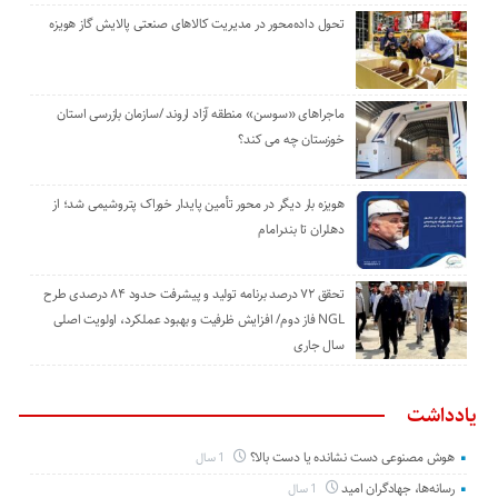
تحول داده‌محور در مدیریت کالاهای صنعتی پالایش گاز هویزه
ماجراهای «سوسن» منطقه آزاد اروند /سازمان بازرسی استان
خوزستان چه می کند؟
هویزه بار دیگر در محور تأمین پایدار خوراک پتروشیمی شد؛ از
دهلران تا بندرامام
تحقق ۷۲ درصد برنامه تولید و پیشرفت حدود ۸۴ درصدی طرح
NGL فاز دوم/ افزایش ظرفیت و بهبود عملکرد، اولویت اصلی
سال جاری
یادداشت
هوش مصنوعی دست نشانده یا دست بالا؟
1 سال
رسانه‌ها، جهادگران امید
1 سال