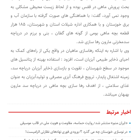
بحث پرورش ماهی در قفس بوده و از لحاظ زیست محیطی مشکلی به
وجود نمی آورد، گفت: با هماهنگی های صورت گرفته با سازمان آب و
برق خوزستان و با همکاری اداره شیلات استان و شهرستان، ۱۸۵ هزار
قطعه بچه ماهی بومی از گونه های گطان ، بنی و برزم در دریاچه
سدمخزنی مارون رها سازی شد.
وی با اشاره به اینکه رهاسازی ماهیان در واقع یکی از راه‌های کمک به
احیای ذخایر طبیعی آبزیان است، افزود : استفاده بهینه از پتانسیل های
موجود در سطح شهرستان ، تقویت و بازسازی ذخایر آبزیان دریاچه سد،
زمینه اشتغال پایدار، ترویج فرهنگ آبزی مصرفی و تولیدآبزیان به عنوان
غذای سلامتی ، از اهدف رها سازی بچه ماهی در دریاچه سد مارون
بهبهان میباشد.
اخبار مرتبط
«ایران منم» منتشر شد؛ روایت حماسه، مقاومت و هویت ملی در قالب موسیقی
در نوسازی خوزستان چه می گذرد ؟/ ورودی فوری نهادهای نظارتی الزامیست!