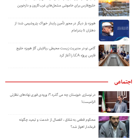
خلیج‌فارس برای خاموشی مشعل‌های غرب‌کارون و دارخوین
هویزه بار دیگر در محور تأمین پایدار خوراک پتروشیمی شد؛ از
دهلران تا بندرامام
گامی نو در مدیریت زیست ‌محیطی ٫پالایش گاز هویزه خلیج
‌فارس پروژه LCA را آغاز کرد
اجتماعی
در نوسازی خوزستان چه می گذرد ؟/ ورودی فوری نهادهای نظارتی
الزامیست!
محکوم قطعی به شلاق ، انفصال از خدمت و تبعید چگونه
فرماندار اهواز شد؟