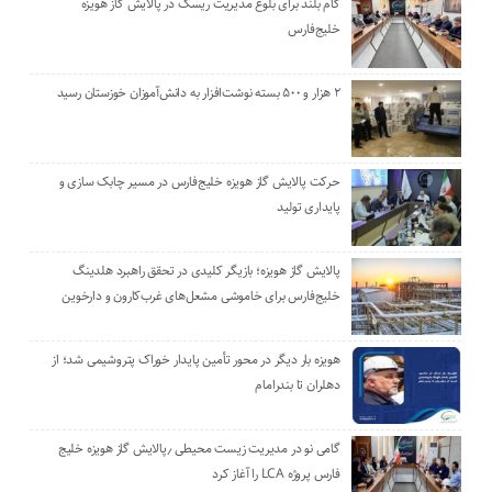
گام بلند برای بلوغ مدیریت ریسک در پالایش گاز هویزه
خلیج‌فارس
۲ هزار و ۵۰۰ بسته نوشت‌افزار به دانش‌آموزان خوزستان رسید
حرکت پالایش گاز هویزه خلیج‌فارس در مسیر چابک سازی و
پایداری تولید
پالایش گاز هویزه؛ بازیگر کلیدی در تحقق راهبرد هلدینگ
خلیج‌فارس برای خاموشی مشعل‌های غرب‌کارون و دارخوین
هویزه بار دیگر در محور تأمین پایدار خوراک پتروشیمی شد؛ از
دهلران تا بندرامام
گامی نو در مدیریت زیست ‌محیطی ٫پالایش گاز هویزه خلیج
‌فارس پروژه LCA را آغاز کرد