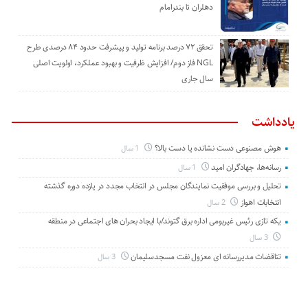
دهلران تا بندرامام
تحقق ۷۲ درصد برنامه تولید و پیشرفت حدود ۸۴ درصدی طرح
NGL فاز دوم/ افزایش ظرفیت و بهبود عملکرد، اولویت اصلی
سال جاری
یادداشت
هوش مصنوعی دست نشانده یا دست بالا؟
1 سال
رسانه‌ها، جهادگران امید
1 سال
تحلیل و بررسی موفقیت نمایندگان مجلس در انتخاب مجدد در یازده دوره گذشته
انتخابات اهواز
2 سال
یکه تازی رئیس غیربومی اداره برق گتوند/با ایجاد بحران های اجتماعی در منطقه
3 سال
تناقضات مدیررسانه ای معزول نفت مسجدسلیمان
3 سال