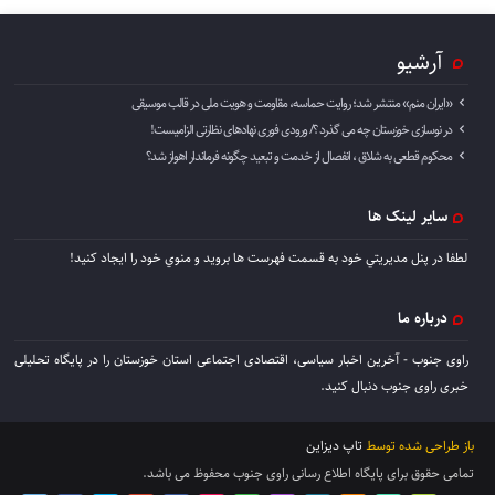
آرشیو
«ایران منم» منتشر شد؛ روایت حماسه، مقاومت و هویت ملی در قالب موسیقی
در نوسازی خوزستان چه می گذرد ؟/ ورودی فوری نهادهای نظارتی الزامیست!
محکوم قطعی به شلاق ، انفصال از خدمت و تبعید چگونه فرماندار اهواز شد؟
سایر لینک ها
لطفا در پنل مديريتي خود به قسمت فهرست ها برويد و منوي خود را ايجاد كنيد!
درباره ما
راوی جنوب - آخرین اخبار سیاسی، اقتصادی اجتماعی استان خوزستان را در پایگاه تحلیلی
خبری راوی جنوب دنبال کنید.
باز طراحی شده توسط
تاپ دیزاین
تمامی حقوق برای پایگاه اطلاع رسانی راوی جنوب محفوظ می باشد.