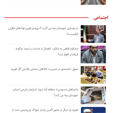
اجتماعی
در نوسازی خوزستان چه می گذرد ؟/ ورودی فوری نهادهای نظارتی
الزامیست!
محکوم قطعی به شلاق ، انفصال از خدمت و تبعید چگونه
فرماندار اهواز شد؟
تحول داده‌محور در مدیریت کالاهای صنعتی پالایش گاز هویزه
ماجراهای «سوسن» منطقه آزاد اروند /سازمان بازرسی استان
خوزستان چه می کند؟
هویزه بار دیگر در محور تأمین پایدار خوراک پتروشیمی شد؛ از