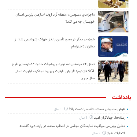
ماجراهای «سوسن» منطقه آزاد اروند /سازمان بازرسی استان
خوزستان چه می کند؟
هویزه بار دیگر در محور تأمین پایدار خوراک پتروشیمی شد؛ از
دهلران تا بندرامام
تحقق ۷۲ درصد برنامه تولید و پیشرفت حدود ۸۴ درصدی طرح
NGL فاز دوم/ افزایش ظرفیت و بهبود عملکرد، اولویت اصلی
سال جاری
یادداشت
هوش مصنوعی دست نشانده یا دست بالا؟
1 سال
رسانه‌ها، جهادگران امید
1 سال
تحلیل و بررسی موفقیت نمایندگان مجلس در انتخاب مجدد در یازده دوره گذشته
انتخابات اهواز
2 سال