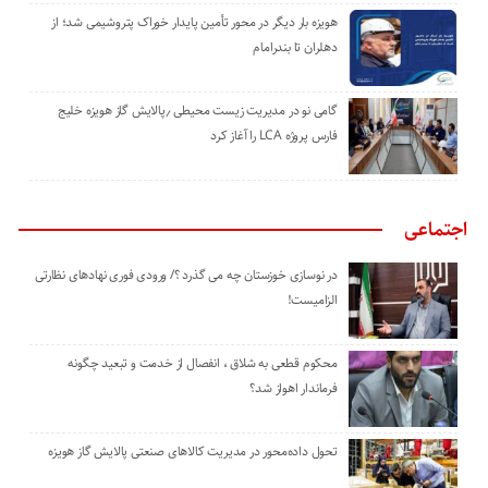
هویزه بار دیگر در محور تأمین پایدار خوراک پتروشیمی شد؛ از
دهلران تا بندرامام
گامی نو در مدیریت زیست ‌محیطی ٫پالایش گاز هویزه خلیج
‌فارس پروژه LCA را آغاز کرد
اجتماعی
در نوسازی خوزستان چه می گذرد ؟/ ورودی فوری نهادهای نظارتی
الزامیست!
محکوم قطعی به شلاق ، انفصال از خدمت و تبعید چگونه
فرماندار اهواز شد؟
تحول داده‌محور در مدیریت کالاهای صنعتی پالایش گاز هویزه