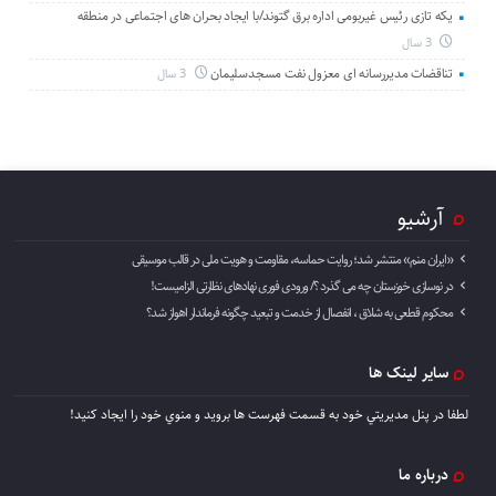
یکه تازی رئیس غیربومی اداره برق گتوند/با ایجاد بحران های اجتماعی در منطقه
3 سال
تناقضات مدیررسانه ای معزول نفت مسجدسلیمان
3 سال
آرشیو
«ایران منم» منتشر شد؛ روایت حماسه، مقاومت و هویت ملی در قالب موسیقی
در نوسازی خوزستان چه می گذرد ؟/ ورودی فوری نهادهای نظارتی الزامیست!
محکوم قطعی به شلاق ، انفصال از خدمت و تبعید چگونه فرماندار اهواز شد؟
سایر لینک ها
لطفا در پنل مديريتي خود به قسمت فهرست ها برويد و منوي خود را ايجاد كنيد!
درباره ما