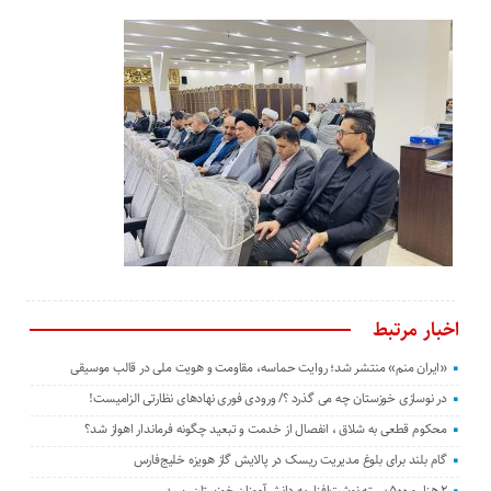
اخبار مرتبط
«ایران منم» منتشر شد؛ روایت حماسه، مقاومت و هویت ملی در قالب موسیقی
در نوسازی خوزستان چه می گذرد ؟/ ورودی فوری نهادهای نظارتی الزامیست!
محکوم قطعی به شلاق ، انفصال از خدمت و تبعید چگونه فرماندار اهواز شد؟
گام بلند برای بلوغ مدیریت ریسک در پالایش گاز هویزه خلیج‌فارس
۲ هزار و ۵۰۰ بسته نوشت‌افزار به دانش‌آموزان خوزستان رسید