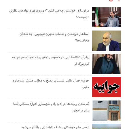
در نوسازی خوزستان چه می گذرد ؟/ ورودی فوری نهادهای نظارتی
الزامیست!
استاندار خوزستان و انتصاب مدیران غیربومی؛ چه شد آن
مخالفت‌ها؟
پیام آیت الله هدایی در خصوص توهین یک نماینده مجلس به
قوم بزرگ لر
جوابیه جمال عالمی نیسی در پاسخ به مطلب منتشر شده راوی
جنوب
گم شدن پرونده‌ها در اداره راه و شهرسازی اهواز؛ مشکلی آشنا
برای مراجعان
اراضی ملی خوزستان با هدف اشتغالزایی واگذار می‌شود