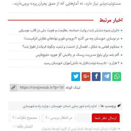
مسئولیت‌پذیر نیاز دارد، نه آمارهایی که از عمق بحران پرده برمی‌دارند.
اخبار مرتبط
«ایران منم» منتشر شد؛ روایت حماسه، مقاومت و هویت ملی در قالب موسیقی
در نوسازی خوزستان چه می گذرد ؟/ ورودی فوری نهادهای نظارتی الزامیست!
محکوم قطعی به شلاق ، انفصال از خدمت و تبعید چگونه فرماندار اهواز شد؟
گام بلند برای بلوغ مدیریت ریسک در پالایش گاز هویزه خلیج‌فارس
۲ هزار و ۵۰۰ بسته نوشت‌افزار به دانش‌آموزان خوزستان رسید
لینک کوتاه
برچسب ها :
اداره راه و شهر سازی استان خوزستان
،
وزارت راه و شهرسازی
در انتظار بررسی : 2
مجموع نظرات : 2
ارسال نظر شما
انتشار یافته : 0
نظرات ارسال شده توسط شما، پس از تایید توسط مدیران