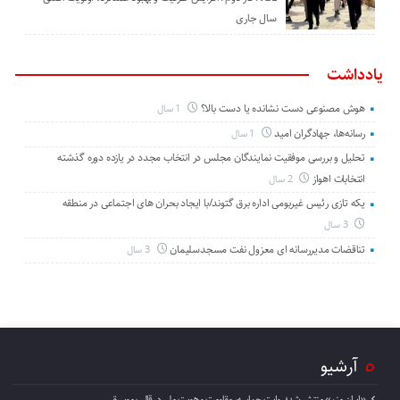
سال جاری
یادداشت
هوش مصنوعی دست نشانده یا دست بالا؟
1 سال
رسانه‌ها، جهادگران امید
1 سال
تحلیل و بررسی موفقیت نمایندگان مجلس در انتخاب مجدد در یازده دوره گذشته
انتخابات اهواز
2 سال
یکه تازی رئیس غیربومی اداره برق گتوند/با ایجاد بحران های اجتماعی در منطقه
3 سال
تناقضات مدیررسانه ای معزول نفت مسجدسلیمان
3 سال
آرشیو
«ایران منم» منتشر شد؛ روایت حماسه، مقاومت و هویت ملی در قالب موسیقی