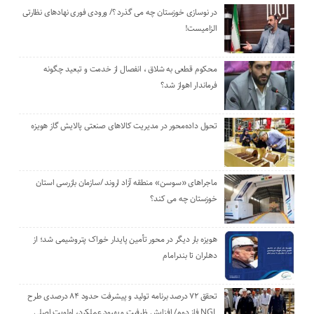
در نوسازی خوزستان چه می گذرد ؟/ ورودی فوری نهادهای نظارتی
الزامیست!
محکوم قطعی به شلاق ، انفصال از خدمت و تبعید چگونه
فرماندار اهواز شد؟
تحول داده‌محور در مدیریت کالاهای صنعتی پالایش گاز هویزه
ماجراهای «سوسن» منطقه آزاد اروند /سازمان بازرسی استان
خوزستان چه می کند؟
هویزه بار دیگر در محور تأمین پایدار خوراک پتروشیمی شد؛ از
دهلران تا بندرامام
تحقق ۷۲ درصد برنامه تولید و پیشرفت حدود ۸۴ درصدی طرح
NGL فاز دوم/ افزایش ظرفیت و بهبود عملکرد، اولویت اصلی