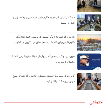
حرکت پالایش گاز هویزه خلیج‌فارس در مسیر چابک سازی و
پایداری تولید
پالایش گاز هویزه؛ بازیگر کلیدی در تحقق راهبرد هلدینگ
خلیج‌فارس برای خاموشی مشعل‌های غرب‌کارون و دارخوین
هویزه بار دیگر در محور تأمین پایدار خوراک پتروشیمی شد؛ از
دهلران تا بندرامام
گامی نو در مدیریت زیست ‌محیطی ٫پالایش گاز هویزه خلیج
‌فارس پروژه LCA را آغاز کرد
اجتماعی