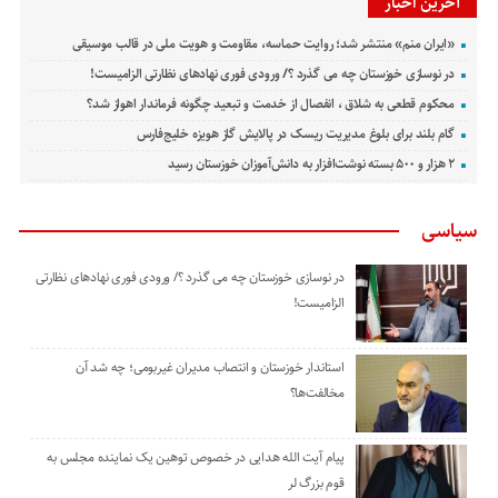
آخرین اخبار
«ایران منم» منتشر شد؛ روایت حماسه، مقاومت و هویت ملی در قالب موسیقی
در نوسازی خوزستان چه می گذرد ؟/ ورودی فوری نهادهای نظارتی الزامیست!
محکوم قطعی به شلاق ، انفصال از خدمت و تبعید چگونه فرماندار اهواز شد؟
گام بلند برای بلوغ مدیریت ریسک در پالایش گاز هویزه خلیج‌فارس
۲ هزار و ۵۰۰ بسته نوشت‌افزار به دانش‌آموزان خوزستان رسید
سیاسی
در نوسازی خوزستان چه می گذرد ؟/ ورودی فوری نهادهای نظارتی
الزامیست!
استاندار خوزستان و انتصاب مدیران غیربومی؛ چه شد آن
مخالفت‌ها؟
پیام آیت الله هدایی در خصوص توهین یک نماینده مجلس به
قوم بزرگ لر