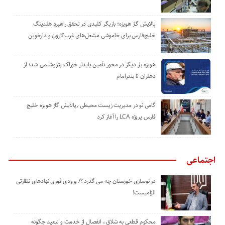
پالایش گاز هویزه؛ بازیگر کلیدی در تحقق راهبرد هلدینگ
خلیج‌فارس برای خاموشی مشعل‌های غرب‌کارون و دارخوین
هویزه بار دیگر در محور تأمین پایدار خوراک پتروشیمی شد؛ از
دهلران تا بندرامام
گامی نو در مدیریت زیست ‌محیطی ٫پالایش گاز هویزه خلیج
‌فارس پروژه LCA را آغاز کرد
اجتماعی
در نوسازی خوزستان چه می گذرد ؟/ ورودی فوری نهادهای نظارتی
الزامیست!
محکوم قطعی به شلاق ، انفصال از خدمت و تبعید چگونه