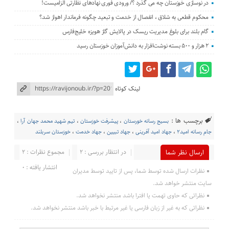
در نوسازی خوزستان چه می گذرد ؟/ ورودی فوری نهادهای نظارتی الزامیست!
محکوم قطعی به شلاق ، انفصال از خدمت و تبعید چگونه فرماندار اهواز شد؟
گام بلند برای بلوغ مدیریت ریسک در پالایش گاز هویزه خلیج‌فارس
۲ هزار و ۵۰۰ بسته نوشت‌افزار به دانش‌آموزان خوزستان رسید
لینک کوتاه
برچسب ها :
بسیج رسانه خورستان
،
پیشرفت‌ خوزستان
،
تیم شهید محمد جهان آرا
،
جام رسانه امید۲
،
جهاد امید آفرینی
،
جهاد تبیین
،
جهاد خدمت
،
خوزستان سربلند
در انتظار بررسی : 2
مجموع نظرات : 2
ارسال نظر شما
انتشار یافته : 0
نظرات ارسال شده توسط شما، پس از تایید توسط مدیران
سایت منتشر خواهد شد.
نظراتی که حاوی تهمت یا افترا باشد منتشر نخواهد شد.
نظراتی که به غیر از زبان فارسی یا غیر مرتبط با خبر باشد منتشر نخواهد شد.