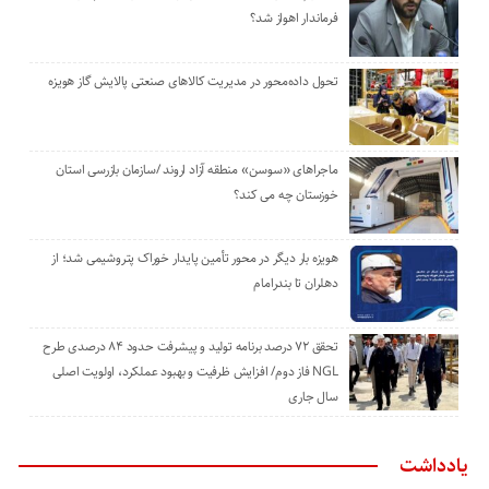
فرماندار اهواز شد؟
تحول داده‌محور در مدیریت کالاهای صنعتی پالایش گاز هویزه
ماجراهای «سوسن» منطقه آزاد اروند /سازمان بازرسی استان
خوزستان چه می کند؟
هویزه بار دیگر در محور تأمین پایدار خوراک پتروشیمی شد؛ از
دهلران تا بندرامام
تحقق ۷۲ درصد برنامه تولید و پیشرفت حدود ۸۴ درصدی طرح
NGL فاز دوم/ افزایش ظرفیت و بهبود عملکرد، اولویت اصلی
سال جاری
یادداشت