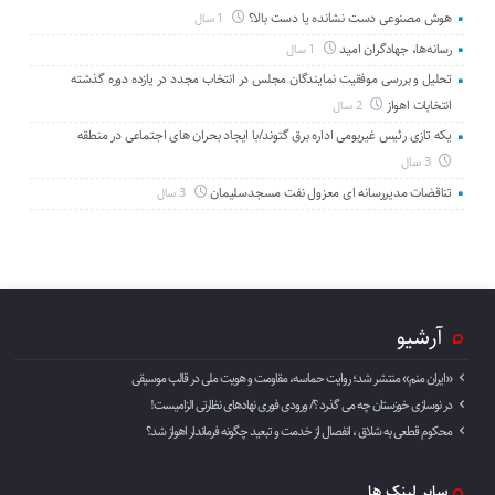
هوش مصنوعی دست نشانده یا دست بالا؟
1 سال
رسانه‌ها، جهادگران امید
1 سال
تحلیل و بررسی موفقیت نمایندگان مجلس در انتخاب مجدد در یازده دوره گذشته
انتخابات اهواز
2 سال
یکه تازی رئیس غیربومی اداره برق گتوند/با ایجاد بحران های اجتماعی در منطقه
3 سال
تناقضات مدیررسانه ای معزول نفت مسجدسلیمان
3 سال
آرشیو
«ایران منم» منتشر شد؛ روایت حماسه، مقاومت و هویت ملی در قالب موسیقی
در نوسازی خوزستان چه می گذرد ؟/ ورودی فوری نهادهای نظارتی الزامیست!
محکوم قطعی به شلاق ، انفصال از خدمت و تبعید چگونه فرماندار اهواز شد؟
سایر لینک ها