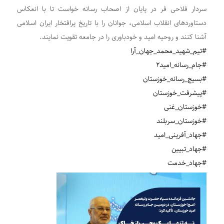
سردار فلاحی فر در پایان از اصحاب رسانه خواست تا با انعکاس
دستاوردهای انقلاب اسلامی، جوانان را با تاریخ پرافتخار ایران اسلامی
آشنا کنند و روحیه امید و خودباوری را در جامعه تقویت نمایند.
#تیم_شهید_محمد_جهان_آرا
#جام_رسانه_امید۲
#بسیج_رسانه_خوزستان
#پیشرفت‌_خوزستان
#خوزستان_غنی
#خوزستان_سربلند
#جهاد_آفرینی_امید
#جهاد_تبیین
#جهاد_خدمت