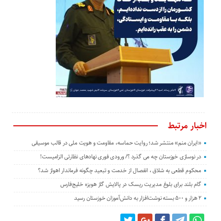
اخبار مرتبط
«ایران منم» منتشر شد؛ روایت حماسه، مقاومت و هویت ملی در قالب موسیقی
در نوسازی خوزستان چه می گذرد ؟/ ورودی فوری نهادهای نظارتی الزامیست!
محکوم قطعی به شلاق ، انفصال از خدمت و تبعید چگونه فرماندار اهواز شد؟
گام بلند برای بلوغ مدیریت ریسک در پالایش گاز هویزه خلیج‌فارس
۲ هزار و ۵۰۰ بسته نوشت‌افزار به دانش‌آموزان خوزستان رسید