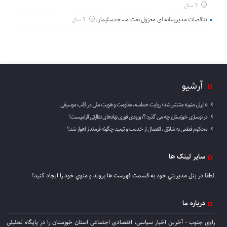
3 سال
تناقضات مدیررسانه ای معزول نفت مسجدسلیمان
3 سال
آرشیو
«ایران منم» منتشر شد؛ روایت حماسه، مقاومت و هویت ملی در قالب موسیقی
در نوسازی خوزستان چه می گذرد ؟/ ورودی فوری نهادهای نظارتی الزامیست!
محکوم قطعی به شلاق ، انفصال از خدمت و تبعید چگونه فرماندار اهواز شد؟
سایر لینک ها
لطفا در پنل مديريتي خود به قسمت فهرست ها برويد و منوي خود را ايجاد كنيد!
درباره ما
راوی جنوب - آخرین اخبار سیاسی، اقتصادی اجتماعی استان خوزستان را در پایگاه تحلیلی