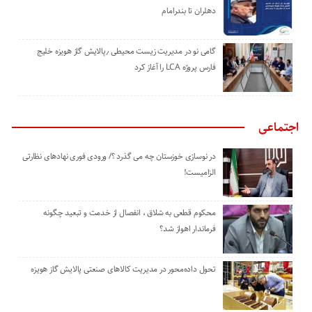
دهلران تا بندرامام
گامی نو در مدیریت زیست ‌محیطی ٫پالایش گاز هویزه خلیج
‌فارس پروژه LCA را آغاز کرد
اجتماعی
در نوسازی خوزستان چه می گذرد ؟/ ورودی فوری نهادهای نظارتی
الزامیست!
محکوم قطعی به شلاق ، انفصال از خدمت و تبعید چگونه
فرماندار اهواز شد؟
تحول داده‌محور در مدیریت کالاهای صنعتی پالایش گاز هویزه