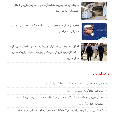
ماجراهای «سوسن» منطقه آزاد اروند /سازمان بازرسی استان
خوزستان چه می کند؟
هویزه بار دیگر در محور تأمین پایدار خوراک پتروشیمی شد؛ از
دهلران تا بندرامام
تحقق ۷۲ درصد برنامه تولید و پیشرفت حدود ۸۴ درصدی طرح
NGL فاز دوم/ افزایش ظرفیت و بهبود عملکرد، اولویت اصلی
سال جاری
یادداشت
هوش مصنوعی دست نشانده یا دست بالا؟
1 سال
رسانه‌ها، جهادگران امید
1 سال
تحلیل و بررسی موفقیت نمایندگان مجلس در انتخاب مجدد در یازده دوره گذشته
انتخابات اهواز
2 سال
یکه تازی رئیس غیربومی اداره برق گتوند/با ایجاد بحران های اجتماعی در منطقه