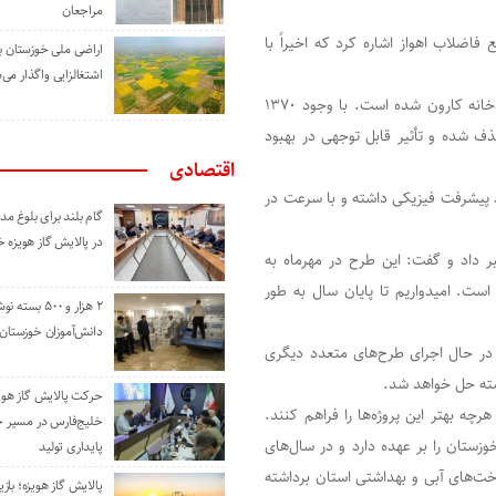
مراجعان
فاضلاب اهواز اشاره کرد که اخیراً با
اراضی ملی خوزستان ب
اشتغالزایی واگذار می‌
وی گفت: این طرح باعث انسداد ۴ نقطه خروجی فاضلاب به رودخانه کارون شده است. با وجود ۱۳۷۰
 به کارون، این اولین بار است که ۴ نقطه حذف شده و تأثیر قابل توجهی در بهبود
اقتصادی
: این تصفیه‌خانه در یک سال اخیر بیش از ۳۵ درصد پیشرفت فیزیکی داشته و با سرعت در
گام بلند برای بلوغ 
در پالایش گاز هویزه 
آبرسانی به شهرستان دزفول پس از ۷ سال خبر داد و گفت: این طرح در مهرماه به
ست. امیدواریم تا پایان سال به طور
۲ هزار و ۵۰۰ بس
دانش‌آموزان خوزستان
 در حال اجرای طرح‌های متعدد دیگری
شته حل خواهد شد.
حرکت پالایش گاز هوی
چه بهتر این پروژه‌ها را فراهم کنند.
خلیج‌فارس در مسیر 
ستان را بر عهده دارد و در سال‌های
پایداری تولید
اخت‌های آبی و بهداشتی استان برداشته
پالایش گاز هویزه؛ باز