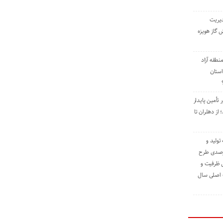
دیریت
 گاز هویزه
طقه آزاد
استان
 تأمین پایدار
ز دهلران تا
مه تولید و
ت حدود ۸۴ درصدی طرح
یش ظرفیت و
ت اصلی سال