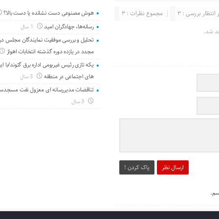
 انتظار بررسی : 3
مجموع نظرات : 3
هوش مصنوعی دست نشانده یا دست بالا؟
رسانه‌ها، جهادگران امید
1 سال
د شد.
تحلیل و بررسی موفقیت نمایندگان مجلس در 
مجدد در یازده دوره گذشته انتخابات اهواز
یکه تازی رئیس غیربومی اداره برق گتوند/با ای
های اجتماعی در منطقه
3 سال
تناقضات مدیررسانه ای معزول نفت مسجدس
3 سال
ارسال نظر
پاک کردن !
سم.