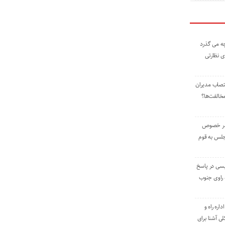
ه می گذرد
ی نظارتی
نتصاب مدیران
خالفت‌ها؟
 در خصوص
جلس به قوم
یسی در پاسخ
راوی جنوب
اره راه و
ی آشنا برای