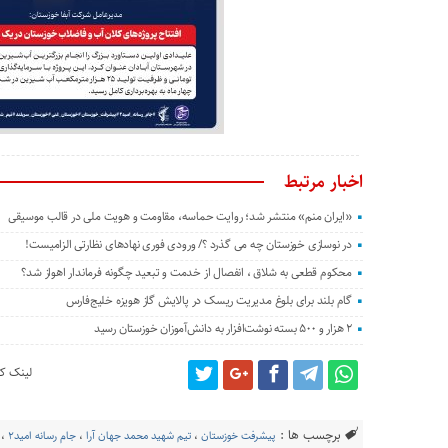
اخبار مرتبط
«ایران منم» منتشر شد؛ روایت حماسه، مقاومت و هویت ملی در قالب موسیقی
در نوسازی خوزستان چه می گذرد ؟/ ورودی فوری نهادهای نظارتی الزامیست!
محکوم قطعی به شلاق ، انفصال از خدمت و تبعید چگونه فرماندار اهواز شد؟
گام بلند برای بلوغ مدیریت ریسک در پالایش گاز هویزه خلیج‌فارس
۲ هزار و ۵۰۰ بسته نوشت‌افزار به دانش‌آموزان خوزستان رسید
لینک کو
برچسب ها :
پیشرفت‌ خوزستان
،
تیم شهید محمد جهان آرا
،
جام رسانه امید۲
،