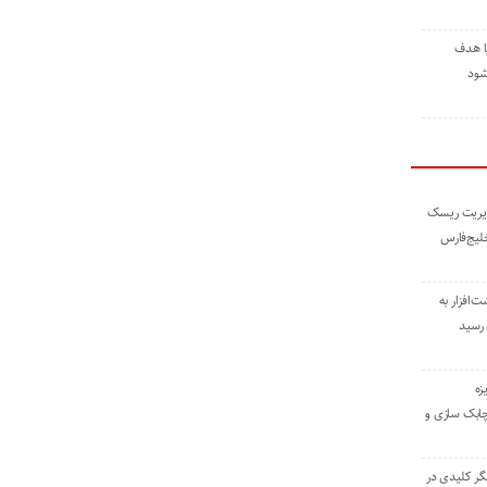
ا هدف
شود
مدیریت ریسک
خلیج‌فارس
ته نوشت‌افزار به
 رسید
زه
چابک سازی و
یگر کلیدی در