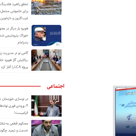
تحقق راهبرد هلدینگ 
برای خاموشی مشعل‌
غرب‌کارون و دارخوین
هویزه بار دیگر در محور
خوراک پتروشیمی شد؛ ا
بندرامام
گامی نو در مدیریت 
٫پالایش گاز هویزه خل
پروژه LCA را آغاز کرد
اجتماعی
در نوسازی خوزستان چ
؟/ ورودی فوری نهادها
الزامیست!
محکوم قطعی به شلاق 
خدمت و تبعید چگونه 