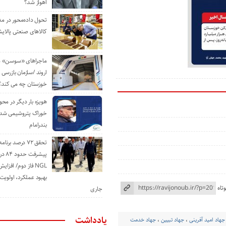
اهواز شد؟
تحول داده‌محور در م
کالاهای صنعتی پالایش
ماجراهای «سوسن» من
اروند /سازمان بازرسی 
خوزستان چه می کند؟
هویزه بار دیگر در محور
خوراک پتروشیمی شد؛ ا
بندرامام
تحقق ۷۲ درصد برنا
پیشرف
NGL فاز دوم/ افزا
بهبود عملکرد، اولوی
تاه
جاری
یادداشت
جهاد امید آفرینی
،
جهاد تبیین
،
جهاد خدمت