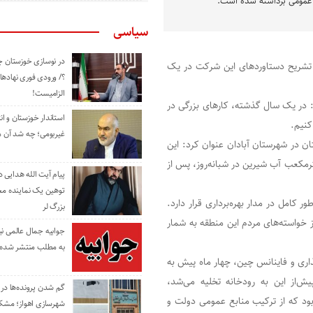
ت عمومی برداشته شده است.
سیاسی
در نوسازی خوزستان چ
 تشریح دستاوردهای این شرکت در یک
؟/ ورودی فوری نهادها
الزامیست!
ت: در یک سال گذشته، کارهای بزرگی در
استاندار خوزستان و ا
کنیم.
غیربومی؛ چه شد آن م
ان در شهرستان آبادان عنوان کرد: این
گذاری هزار میلیارد تومانی و ظرفیت تولید ۲۵ هزار مترمکعب آب شیرین در شبانه‌روز، پس از
پیام آیت الله هدایی
توهین یک نماینده م
 کامل در مدار بهره‌برداری قرار دارد.
بزرگ لر
ز خواسته‌های مردم این منطقه به شمار
جوابیه جمال عالمی ن
به مطلب منتشر شده 
گذاری و فاینانس چین، چهار ماه پیش به
فاضلاب را که پیش‌از این به رودخانه تخلیه می‌شد،
گم شدن پرونده‌ها در اد
یک به ۳/۵ هزار میلیارد تومان بود که از ترکیب منابع عمومی دولت و
شهرسازی اهواز؛ مشکل