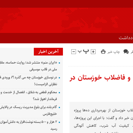
ادداشت
آخرین اخبار
چاپ خبر
«ایران منم» منتشر شد؛ روایت حماسه، مقا
ملی در قالب موسیقی
ب و فاضلاب خوزستان در
در نوسازی خوزستان چه می گذرد ؟/ ورودی ف
نظارتی الزامیست!
محکوم قطعی به شلاق ، انفصال از خدمت و 
فرماندار اهواز شد؟
گام بلند برای بلوغ مدیریت ریسک در پالایش 
 خوزستان از بهره‌برداری ده‌ها پروژه
خلیج‌فارس
خبر داد و گفت: با اجرای این پروژه‌ها،
۲ هزار و ۵۰۰ بسته نوشت‌افزار به دانش‌آمو
بود کیفیت آب شرب، کاهش آلودگی
رسید