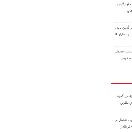
خلیج‌فارس
های
 تأمین پایدار
ز دهلران تا
زیست ‌محیطی
یج ‌فارس
ه می گذرد
ی نظارتی
، انفصال از
فرماندار