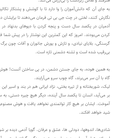
هنرمند و نقاش زبردست را بی‌ارزش می‌کند.
به جای آن که دانش‌آموزان را وا دارد تا با کوشش و پشتکار تکالیف
نگارش کنند، لختی در چت جی بی تی فرمان می‌دهند تا برایشان دی
آدمیان در یکصد سال دست و پنجه کردن با دیوهای بدنهاد در 
کردن می‌بودند. امروز که این کمترین این نوشتار را در پیش شما
گرسنگی، بلایای نیادی، و تازش و یورش جانوران و آفات چون برگ خزا
بی‌رقیب شده است و تشنه دشمنی تازه است.
به همین هوده، به جای جستن دشمن، در پی ساختن آنست! هوش
گاه با آن سر می‌برند، گاه چوب سرو می‌آرایند.
لیک، شوربختانه و از تیره بختی، نژاد ایرانی هم در بند و اسیر این
بر می‌آید، انسان تا یکصد سال آینده، دیگر هیچ چیره دستی، به 
آموخت. ایشان بر هیچ کار توانمندی نخواهد یافت و هوش مصنوعی 
شید خواهد افکند.
شادی‌ها، اندوهها، دودلی ها، عشق و عرفان. گویا آدمی دیده بر شور