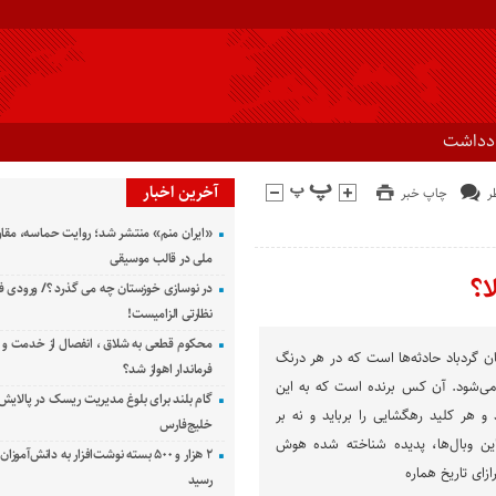
ادداشت
آخرین اخبار
چاپ خبر
«ایران منم» منتشر شد؛ روایت حماسه، مقا
ملی در قالب موسیقی
؟
در نوسازی خوزستان چه می گذرد ؟/ ورودی ف
نظارتی الزامیست!
محکوم قطعی به شلاق ، انفصال از خدمت و 
 گردباد حادثه‌ها است که در هر درنگ
فرماندار اهواز شد؟
ی‌شود. آن کس برنده است که به این
گام بلند برای بلوغ مدیریت ریسک در پالایش 
 و هر کلید رهگشایی را برباید و نه بر
خلیج‌فارس
این وبال‌ها، پدیده شناخته شده هوش
۲ هزار و ۵۰۰ بسته نوشت‌افزار به دانش‌آمو
زای تاریخ هماره
رسید