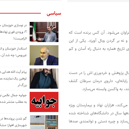
سیاسی
در نوسازی خوزستان چ
؟/ ورودی فوری نهادها
راوان می‌شود. آن کس برنده است که
الزامیست!
و نه بر گردن وبال آویزد. یکی از این
تاریخ هماره به دنبال راه آسان و کم
استاندار خوزستان و ا
غیربومی؛ چه شد آن م
پیام آیت الله هدایی
سال پژوهش و خردورزی اش را در دست
توهین یک نماینده م
رایانه‌ای، داروی درمان سرطان کشف
بزرگ لر
نند، به واکسن وابسته می‌سازد.
جوابیه جمال عالمی ن
به مطلب منتشر شده 
ی‌کند، هزاران نهاد و بیمارستان ویژه
هها سال در دانشگاه‌های شناخته شده
گم شدن پرونده‌ها در اد
ی‌سازد و چیره دستی و توانمندی صدها
شهرسازی اهواز؛ مشکل