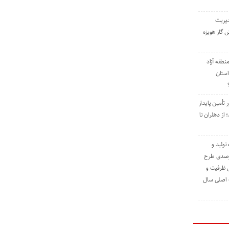
دیریت
 گاز هویزه
طقه آزاد
استان
 تأمین پایدار
ز دهلران تا
مه تولید و
ت حدود ۸۴ درصدی طرح
یش ظرفیت و
ت اصلی سال