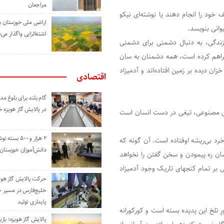
مراجعان
 خود را انجام دهند یا نوشته‌ای نیکو
اراضی ملی خوزستان ب
وانی بنویسد.
اشتغالزایی واگذار می‌
زندگی، به دنبال دشمنی برای دشمنی
 فراهم کرده است، همه دشمنان به سان
ن دیده بر زمین افتاده‌اند و آدمیزاد
اقتصادی
گام بلند برای بلوغ 
در پالایش گاز هویزه 
 مصنوعی، تیغی در دست انسان است
۲ هزار و ۵۰۰ بس
 خرد بی‌ریشه اوفتاده است. آن گونه که
دانش‌آموزان خوزستان
سان ره پیمودن و سخن گفتن را نخواهد
بر تمام کنجهای تاریک وجود آدمیزاد
حرکت پالایش گاز هوی
خلیج‌فارس در مسیر 
پایداری تولید
ِ تلخ این پدیده بسته است و کورکورانه
پالایش گاز هویزه؛ باز