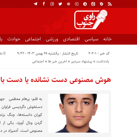
خانه
سیاسی
اقتصادی
ورزشی
اجتماعی
حوادث
ی
کد خبر : 20201
تاریخ انتشار : یکشنبه ۲۸ بهمن ۱۴۰۳ - ۹:۴۲
0 نظر
یادداشت
«
پیشنهاد سردبیر
«
اخرین خبر ها
«
اجتماعی
هوش مصنوعی دست نشانده یا دست بالا
به قلم: پرهام معظمی جهان
دستخوش دگردیسی فراوان م
کوران دانسته‌ها، چنگ بزند
گردن وبال آویزد. یکی از 
مصنوعی است. آدمیزاد در درا