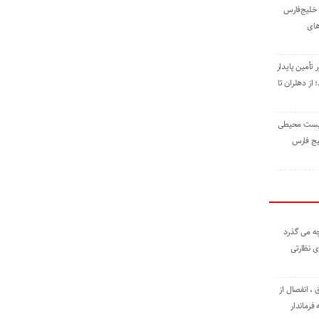
خلیج‌فارس
های
 تأمین پایدار
ز دهلران تا
زیست ‌محیطی
یج ‌فارس
ه می گذرد
ی نظارتی
، انفصال از
فرماندار