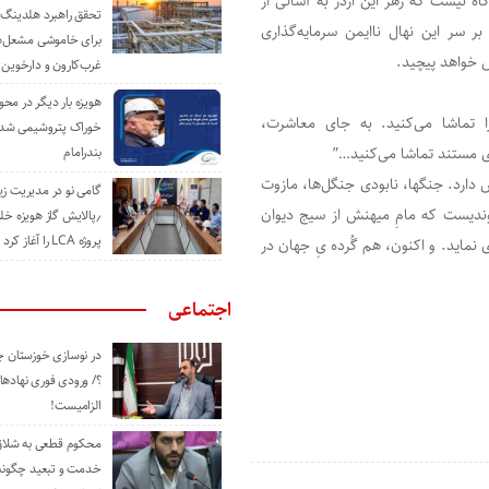
ه نیست که زهر این اژدر به آسانی از
تحقق راهبرد هلدینگ 
بر سر این نهال ناایمن سرمایه‌گذاری
برای خاموشی مشعل‌
ش خواهد پیچید.
غرب‌کارون و دارخوین
هویزه بار دیگر در محور
 تماشا می‌کنید. به جای معاشرت،
خوراک پتروشیمی شد؛ ا
ای مستند تماشا می‌کنید…”
بندرامام
دارد. جنگها، نابودی جنگل‌ها، مازوت
گامی نو در مدیریت 
ندیست که مامِ میهنش از سیج دیوان
٫پالایش گاز هویزه خل
پروژه LCA را آغاز کرد
نماید. و اکنون، هم گُرده یِ جهان در
اجتماعی
در نوسازی خوزستان چ
؟/ ورودی فوری نهادها
الزامیست!
محکوم قطعی به شلاق 
خدمت و تبعید چگونه 