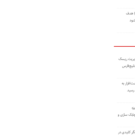
ا هدف
شود
مدیریت ریسک
خلیج‌فارس
ته نوشت‌افزار به
 رسید
زه
چابک سازی و
یگر کلیدی در