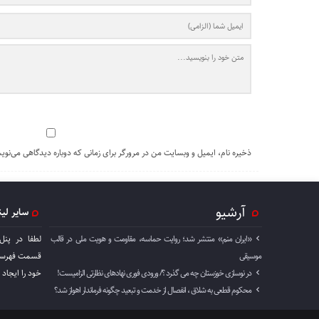
ذخیره نام، ایمیل و وبسایت من در مرورگر برای زمانی که دوباره دیدگاهی می‌نوی
آرشیو
سایر لی
«ایران منم» منتشر شد؛ روایت حماسه، مقاومت و هویت ملی در قالب
لطفا در پنل
موسیقی
قسمت فهرست 
در نوسازی خوزستان چه می گذرد ؟/ ورودی فوری نهادهای نظارتی الزامیست!
خود را ايجاد 
محکوم قطعی به شلاق ، انفصال از خدمت و تبعید چگونه فرماندار اهواز شد؟