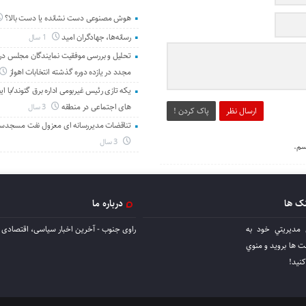
هوش مصنوعی دست نشانده یا دست بالا؟
رسانه‌ها، جهادگران امید
1 سال
تحلیل و بررسی موفقیت نمایندگان مجلس در 
مجدد در یازده دوره گذشته انتخابات اهواز
یکه تازی رئیس غیربومی اداره برق گتوند/با ای
های اجتماعی در منطقه
3 سال
ارسال نظر
پاک کردن !
تناقضات مدیررسانه ای معزول نفت مسجدس
3 سال
سم.
نک ها
درباره ما
 مديريتي خود به
راوی جنوب - آخرین اخبار سیاسی، اقتصادی ا
ها برويد و منوي
كنيد!