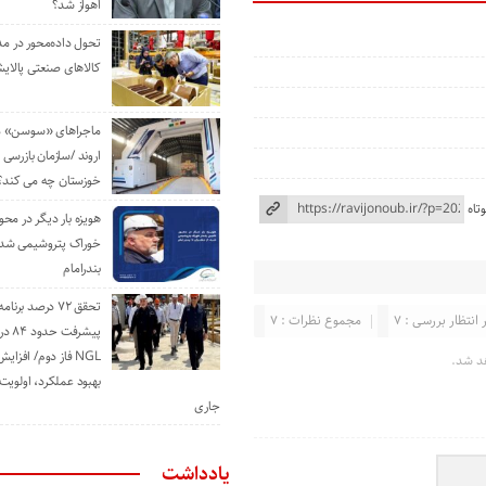
اهواز شد؟
تحول داده‌محور در م
کالاهای صنعتی پالایش
ماجراهای «سوسن» من
اروند /سازمان بازرسی 
خوزستان چه می کند؟
تاه
هویزه بار دیگر در محور
خوراک پتروشیمی شد؛ ا
بندرامام
تحقق ۷۲ درصد برنا
 انتظار بررسی : 7
مجموع نظرات : 7
پیشرف
NGL فاز دوم/ افزا
د شد.
بهبود عملکرد، اولوی
جاری
یادداشت