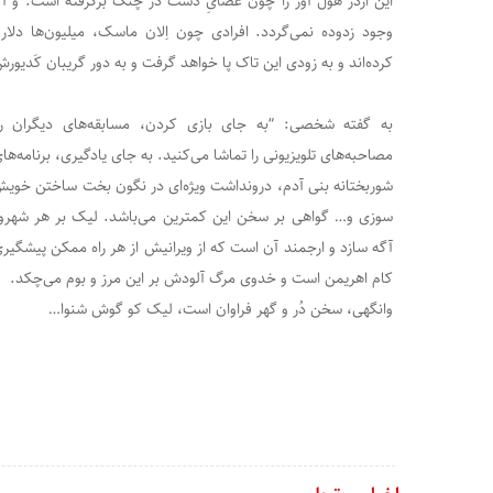
این اژدر هول آور را چون عصایِ دست در چنگ برگرفته است. و آگا
وجود زدوده نمی‌گردد. افرادی چون اِلان ماسک، میلیون‌ها دلار 
کرده‌اند و به زودی این تاک پا خواهد گرفت و به دور گریبان کَدیور
به گفته شخصی: “به جای بازی کردن، مسابقه‌های دیگران را
مصاحبه‌های تلویزیونی را تماشا می‌کنید. به جای یادگیری، برنامه‌ه
شوربختانه بنی آدم، درونداشت ویژه‌ای در نگون بخت ساختن خویش 
سوزی و… گواهی بر سخن این کمترین می‌باشد. لیک بر هر شهرو
آگه سازد و ارجمند آن است که از ویرانیش از هر راه ممکن پیشگیری 
کام اهریمن است و خدوی مرگ آلودش بر این مرز و بوم می‌چکد.
وانگهی، سخن دُر و گهر فراوان است، لیک کو گوش شنوا…