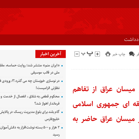
ادداشت
آخرین اخبار
چاپ خبر
«ایران منم» منتشر شد؛ روایت حماسه، مقا
ملی در قالب موسیقی
در نوسازی خوزستان چه می گذرد ؟/ ورودی ف
 میسان عراق از تفاهم
نظارتی الزامیست!
محکوم قطعی به شلاق ، انفصال از خدمت و 
طقه ای جمهوری اسلامی
فرماندار اهواز شد؟
گام بلند برای بلوغ مدیریت ریسک در پالایش 
ر میسان عراق حاضر به
خلیج‌فارس
۲ هزار و ۵۰۰ بسته نوشت‌افزار به دانش‌آمو
رسید