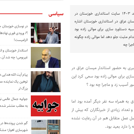
سیاسی
راوی جنوب| امروز ۴ اسفند ۱۴۰۳ سایت استانداری خوزستان در
ان عراق در استانداری خوزستان اشاره
در نوسازی خوزستان چ
یه دستاورد سازی برای موالی زاده بود
؟/ ورودی فوری نهادها
دام مثبت جلو دهد اما موالی زاده چگونه
الزامیست!
اجرا چه
استاندار خوزستان و ا
غیربومی؛ چه شد آن م
ری خوزستان در خبری به حضور استاندار میسان عراق در
پیام آیت الله هدایی
ازی برای موالی زاده بود سعی کرد این
توهین یک نماینده م
ور آسیب زد ‌و ماجرا چه بود ؟
بزرگ لر
جوابیه جمال عالمی ن
به همراه سه نفر دیگر آمده بود اما
به مطلب منتشر شده 
و تعداد زیادی از خبرنگاران که بیش از
د.جلسه ای که اصل عمل متقابل هم در آن رعایت نشده
گم شدن پرونده‌ها در اد
ا دارد بعید بود.
شهرسازی اهواز؛ مشکل