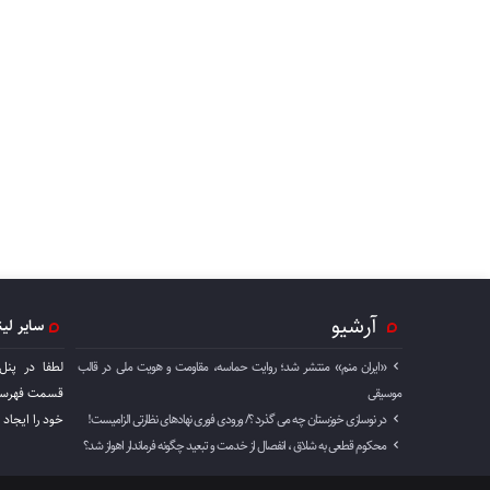
آرشیو
سایر لی
«ایران منم» منتشر شد؛ روایت حماسه، مقاومت و هویت ملی در قالب
لطفا در پنل
موسیقی
قسمت فهرست 
در نوسازی خوزستان چه می گذرد ؟/ ورودی فوری نهادهای نظارتی الزامیست!
خود را ايجاد 
محکوم قطعی به شلاق ، انفصال از خدمت و تبعید چگونه فرماندار اهواز شد؟