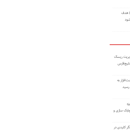
ا هدف
شود
مدیریت ریسک
خلیج‌فارس
ته نوشت‌افزار به
 رسید
زه
چابک سازی و
یگر کلیدی در