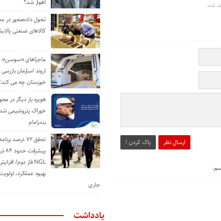
اهواز شد؟
د شد.
تحول داده‌محور در م
کالاهای صنعتی پالایش
ماجراهای «سوسن» من
اروند /سازمان بازرسی 
خوزستان چه می کند؟
هویزه بار دیگر در محور
خوراک پتروشیمی شد؛ ا
بندرامام
تحقق ۷۲ درصد برنا
ارسال نظر
پاک کردن !
پیشرف
NGL فاز دوم/ افزا
سم.
بهبود عملکرد، اولوی
جاری
یادداشت