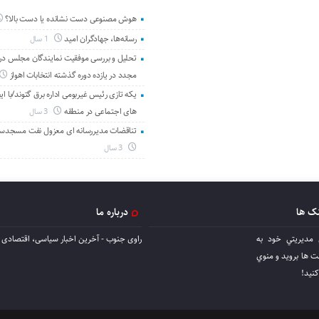
هوش مصنوعی دست نشانده یا دست بالا؟
رسانه‌ها، جهادگران امید
1 سال
تحلیل و بررسی موفقیت نمایندگان مجلس در 
مجدد در یازده دوره گذشته انتخابات اهواز
یکه تازی رئیس غیربومی اداره برق گتوند/با ای
های اجتماعی در منطقه
3 سال
تناقضات مدیررسانه ای معزول نفت مسجدس
3 سال
نک ها
درباره ما
 مديريتي خود به
راوی جنوب - آخرین اخبار سیاسی، اقتصادی ا
ها برويد و منوي
كنيد!