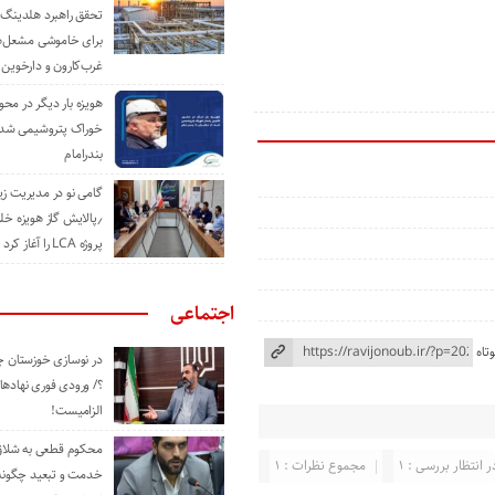
تحقق راهبرد هلدینگ 
برای خاموشی مشعل‌
غرب‌کارون و دارخوین
هویزه بار دیگر در محور
خوراک پتروشیمی شد؛ ا
بندرامام
گامی نو در مدیریت 
٫پالایش گاز هویزه خل
پروژه LCA را آغاز کرد
اجتماعی
تاه
در نوسازی خوزستان چ
؟/ ورودی فوری نهادها
الزامیست!
محکوم قطعی به شلاق 
ر انتظار بررسی : 1
مجموع نظرات : 1
خدمت و تبعید چگونه 