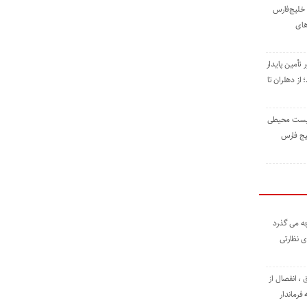
خلیج‌فارس
های
 تأمین پایدار
ز دهلران تا
زیست ‌محیطی
یج ‌فارس
ه می گذرد
ی نظارتی
، انفصال از
فرماندار