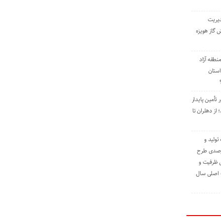
دیریت
 گاز هویزه
طقه آزاد
استان
 تأمین پایدار
ز دهلران تا
مه تولید و
ت حدود ۸۴ درصدی طرح
یش ظرفیت و
ت اصلی سال