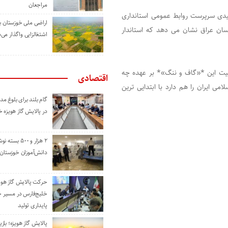
مراجعان
یدی سرپرست روابط عمومی استانداری
اراضی ملی خوزستان ب
یسان عراق نشان می دهد که استاندار
اشتغالزایی واگذار می‌
ولیت این *«گاف و ننگ»* بر عهده چه
اقتصادی
 ایران را هم دارد با ابتدایی ترین
گام بلند برای بلوغ 
در پالایش گاز هویزه 
۲ هزار و ۵۰۰ بس
دانش‌آموزان خوزستان
حرکت پالایش گاز هوی
خلیج‌فارس در مسیر 
پایداری تولید
پالایش گاز هویزه؛ باز