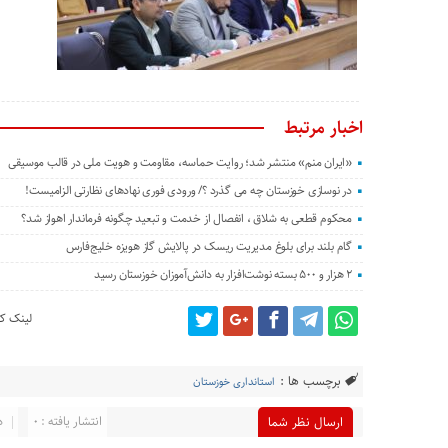
اخبار مرتبط
«ایران منم» منتشر شد؛ روایت حماسه، مقاومت و هویت ملی در قالب موسیقی
در نوسازی خوزستان چه می گذرد ؟/ ورودی فوری نهادهای نظارتی الزامیست!
محکوم قطعی به شلاق ، انفصال از خدمت و تبعید چگونه فرماندار اهواز شد؟
گام بلند برای بلوغ مدیریت ریسک در پالایش گاز هویزه خلیج‌فارس
۲ هزار و ۵۰۰ بسته نوشت‌افزار به دانش‌آموزان خوزستان رسید
لینک کو
برچسب ها :
استانداری خوزستان
انتشار یافته : 0
د
ارسال نظر شما