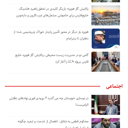
پالایش گاز هویزه؛ بازیگر کلیدی در تحقق راهبرد هلدینگ
خلیج‌فارس برای خاموشی مشعل‌های غرب‌کارون و دارخوین
هویزه بار دیگر در محور تأمین پایدار خوراک پتروشیمی شد؛ از
دهلران تا بندرامام
گامی نو در مدیریت زیست ‌محیطی ٫پالایش گاز هویزه خلیج
‌فارس پروژه LCA را آغاز کرد
اجتماعی
در نوسازی خوزستان چه می گذرد ؟/ ورودی فوری نهادهای نظارتی
الزامیست!
محکوم قطعی به شلاق ، انفصال از خدمت و تبعید چگونه
فرماندار اهواز شد؟