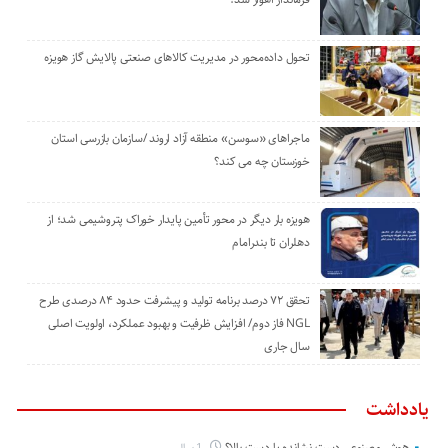
تحول داده‌محور در مدیریت کالاهای صنعتی پالایش گاز هویزه
ماجراهای «سوسن» منطقه آزاد اروند /سازمان بازرسی استان
خوزستان چه می کند؟
هویزه بار دیگر در محور تأمین پایدار خوراک پتروشیمی شد؛ از
دهلران تا بندرامام
تحقق ۷۲ درصد برنامه تولید و پیشرفت حدود ۸۴ درصدی طرح
NGL فاز دوم/ افزایش ظرفیت و بهبود عملکرد، اولویت اصلی
سال جاری
یادداشت
هوش مصنوعی دست نشانده یا دست بالا؟
1 سال