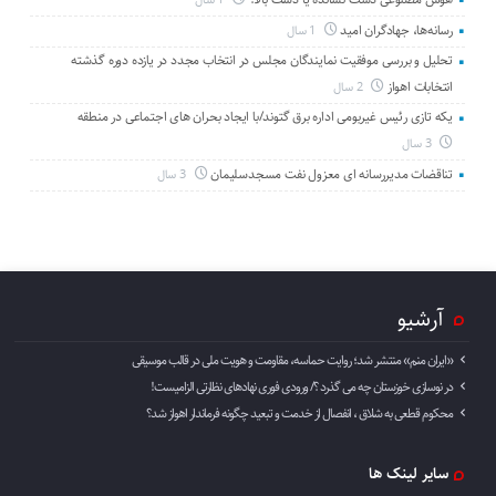
رسانه‌ها، جهادگران امید
1 سال
تحلیل و بررسی موفقیت نمایندگان مجلس در انتخاب مجدد در یازده دوره گذشته
انتخابات اهواز
2 سال
یکه تازی رئیس غیربومی اداره برق گتوند/با ایجاد بحران های اجتماعی در منطقه
3 سال
تناقضات مدیررسانه ای معزول نفت مسجدسلیمان
3 سال
آرشیو
«ایران منم» منتشر شد؛ روایت حماسه، مقاومت و هویت ملی در قالب موسیقی
در نوسازی خوزستان چه می گذرد ؟/ ورودی فوری نهادهای نظارتی الزامیست!
محکوم قطعی به شلاق ، انفصال از خدمت و تبعید چگونه فرماندار اهواز شد؟
سایر لینک ها