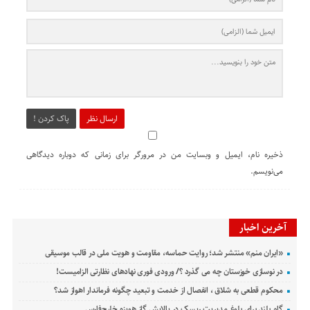
ارسال نظر
پاک کردن !
ذخیره نام، ایمیل و وبسایت من در مرورگر برای زمانی که دوباره دیدگاهی
می‌نویسم.
آخرین اخبار
«ایران منم» منتشر شد؛ روایت حماسه، مقاومت و هویت ملی در قالب موسیقی
در نوسازی خوزستان چه می گذرد ؟/ ورودی فوری نهادهای نظارتی الزامیست!
محکوم قطعی به شلاق ، انفصال از خدمت و تبعید چگونه فرماندار اهواز شد؟
گام بلند برای بلوغ مدیریت ریسک در پالایش گاز هویزه خلیج‌فارس