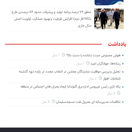
تحقق ۷۲ درصد برنامه تولید و پیشرفت حدود ۸۴ درصدی طرح
NGL فاز دوم/ افزایش ظرفیت و بهبود عملکرد، اولویت اصلی
سال جاری
یادداشت
هوش مصنوعی دست نشانده یا دست بالا؟
1 سال
رسانه‌ها، جهادگران امید
1 سال
تحلیل و بررسی موفقیت نمایندگان مجلس در انتخاب مجدد در یازده دوره گذشته
انتخابات اهواز
2 سال
یکه تازی رئیس غیربومی اداره برق گتوند/با ایجاد بحران های اجتماعی در منطقه
3 سال
تناقضات مدیررسانه ای معزول نفت مسجدسلیمان
3 سال