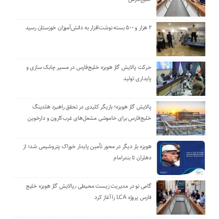
۲ هزار و ۵۰۰ بسته نوشت‌افزار به دانش‌آموزان خوزستان رسید
حرکت پالایش گاز هویزه خلیج‌فارس در مسیر چابک سازی و
پایداری تولید
پالایش گاز هویزه؛ بازیگر کلیدی در تحقق راهبرد هلدینگ
خلیج‌فارس برای خاموشی مشعل‌های غرب‌کارون و دارخوین
هویزه بار دیگر در محور تأمین پایدار خوراک پتروشیمی شد؛ از
دهلران تا بندرامام
گامی نو در مدیریت زیست ‌محیطی ٫پالایش گاز هویزه خلیج
‌فارس پروژه LCA را آغاز کرد