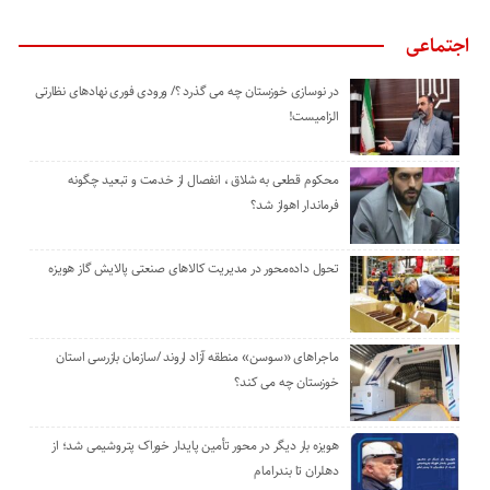
اجتماعی
در نوسازی خوزستان چه می گذرد ؟/ ورودی فوری نهادهای نظارتی
الزامیست!
محکوم قطعی به شلاق ، انفصال از خدمت و تبعید چگونه
فرماندار اهواز شد؟
تحول داده‌محور در مدیریت کالاهای صنعتی پالایش گاز هویزه
ماجراهای «سوسن» منطقه آزاد اروند /سازمان بازرسی استان
خوزستان چه می کند؟
هویزه بار دیگر در محور تأمین پایدار خوراک پتروشیمی شد؛ از
دهلران تا بندرامام