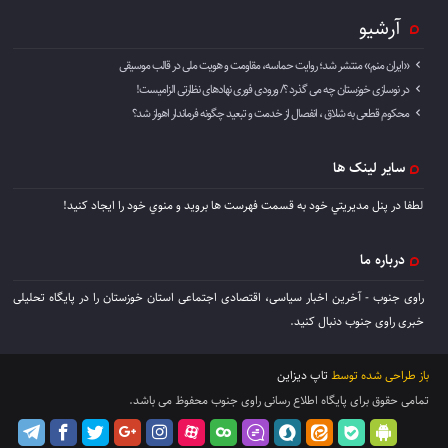
آرشیو
«ایران منم» منتشر شد؛ روایت حماسه، مقاومت و هویت ملی در قالب موسیقی
در نوسازی خوزستان چه می گذرد ؟/ ورودی فوری نهادهای نظارتی الزامیست!
محکوم قطعی به شلاق ، انفصال از خدمت و تبعید چگونه فرماندار اهواز شد؟
سایر لینک ها
لطفا در پنل مديريتي خود به قسمت فهرست ها برويد و منوي خود را ايجاد كنيد!
درباره ما
راوی جنوب - آخرین اخبار سیاسی، اقتصادی اجتماعی استان خوزستان را در پایگاه تحلیلی
خبری راوی جنوب دنبال کنید.
باز طراحی شده توسط
تاپ دیزاین
تمامی حقوق برای پایگاه اطلاع رسانی راوی جنوب محفوظ می باشد.