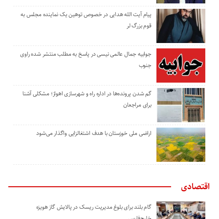
پیام آیت الله هدایی در خصوص توهین یک نماینده مجلس به
قوم بزرگ لر
جوابیه جمال عالمی نیسی در پاسخ به مطلب منتشر شده راوی
جنوب
گم شدن پرونده‌ها در اداره راه و شهرسازی اهواز؛ مشکلی آشنا
برای مراجعان
اراضی ملی خوزستان با هدف اشتغالزایی واگذار می‌شود
اقتصادی
گام بلند برای بلوغ مدیریت ریسک در پالایش گاز هویزه
خلیج‌فارس