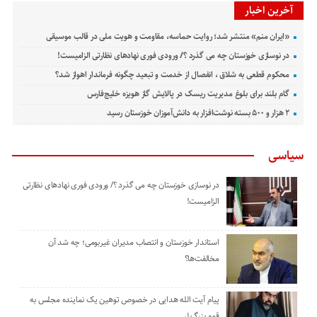
آخرین اخبار
«ایران منم» منتشر شد؛ روایت حماسه، مقاومت و هویت ملی در قالب موسیقی
در نوسازی خوزستان چه می گذرد ؟/ ورودی فوری نهادهای نظارتی الزامیست!
محکوم قطعی به شلاق ، انفصال از خدمت و تبعید چگونه فرماندار اهواز شد؟
گام بلند برای بلوغ مدیریت ریسک در پالایش گاز هویزه خلیج‌فارس
۲ هزار و ۵۰۰ بسته نوشت‌افزار به دانش‌آموزان خوزستان رسید
سیاسی
در نوسازی خوزستان چه می گذرد ؟/ ورودی فوری نهادهای نظارتی
الزامیست!
استاندار خوزستان و انتصاب مدیران غیربومی؛ چه شد آن
مخالفت‌ها؟
پیام آیت الله هدایی در خصوص توهین یک نماینده مجلس به
قوم بزرگ لر