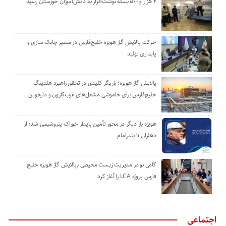
۲ هزار و ۵۰۰ بسته نوشت‌افزار به دانش‌آموزان خوزستان رسید
حرکت پالایش گاز هویزه خلیج‌فارس در مسیر چابک سازی و
پایداری تولید
پالایش گاز هویزه؛ بازیگر کلیدی در تحقق راهبرد هلدینگ
خلیج‌فارس برای خاموشی مشعل‌های غرب‌کارون و دارخوین
هویزه بار دیگر در محور تأمین پایدار خوراک پتروشیمی شد؛ از
دهلران تا بندرامام
گامی نو در مدیریت زیست ‌محیطی ٫پالایش گاز هویزه خلیج
‌فارس پروژه LCA را آغاز کرد
اجتماعی