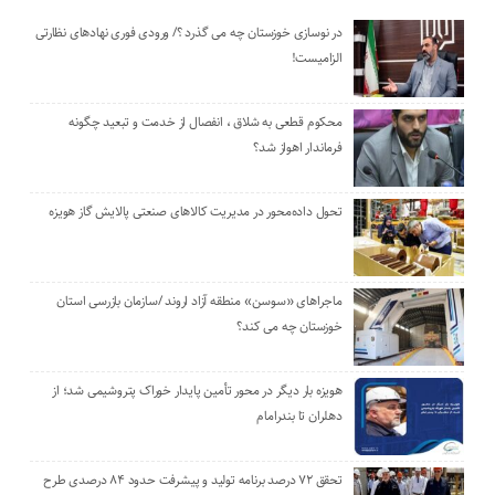
در نوسازی خوزستان چه می گذرد ؟/ ورودی فوری نهادهای نظارتی
الزامیست!
محکوم قطعی به شلاق ، انفصال از خدمت و تبعید چگونه
فرماندار اهواز شد؟
تحول داده‌محور در مدیریت کالاهای صنعتی پالایش گاز هویزه
ماجراهای «سوسن» منطقه آزاد اروند /سازمان بازرسی استان
خوزستان چه می کند؟
هویزه بار دیگر در محور تأمین پایدار خوراک پتروشیمی شد؛ از
دهلران تا بندرامام
تحقق ۷۲ درصد برنامه تولید و پیشرفت حدود ۸۴ درصدی طرح