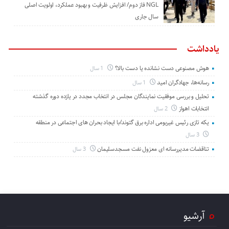
NGL فاز دوم/ افزایش ظرفیت و بهبود عملکرد، اولویت اصلی
سال جاری
یادداشت
هوش مصنوعی دست نشانده یا دست بالا؟
1 سال
رسانه‌ها، جهادگران امید
1 سال
تحلیل و بررسی موفقیت نمایندگان مجلس در انتخاب مجدد در یازده دوره گذشته
انتخابات اهواز
2 سال
یکه تازی رئیس غیربومی اداره برق گتوند/با ایجاد بحران های اجتماعی در منطقه
3 سال
تناقضات مدیررسانه ای معزول نفت مسجدسلیمان
3 سال
آرشیو