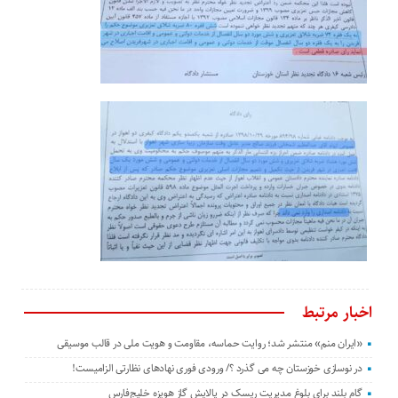
اخبار مرتبط
«ایران منم» منتشر شد؛ روایت حماسه، مقاومت و هویت ملی در قالب موسیقی
در نوسازی خوزستان چه می گذرد ؟/ ورودی فوری نهادهای نظارتی الزامیست!
گام بلند برای بلوغ مدیریت ریسک در پالایش گاز هویزه خلیج‌فارس