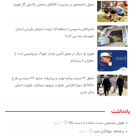
تحول داده‌محور در مدیریت کالاهای صنعتی پالایش گاز هویزه
ماجراهای «سوسن» منطقه آزاد اروند /سازمان بازرسی استان
خوزستان چه می کند؟
هویزه بار دیگر در محور تأمین پایدار خوراک پتروشیمی شد؛ از
دهلران تا بندرامام
تحقق ۷۲ درصد برنامه تولید و پیشرفت حدود ۸۴ درصدی طرح
NGL فاز دوم/ افزایش ظرفیت و بهبود عملکرد، اولویت اصلی
سال جاری
یادداشت
هوش مصنوعی دست نشانده یا دست بالا؟
1 سال
رسانه‌ها، جهادگران امید
1 سال