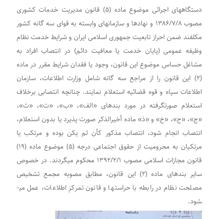
دستگاههای اجرائی موضوع ماده (۵) قانون مدیریت خدمات کشوری
مصوب ۱۳۸۶/۷/۸ و نهادها و سازمان­های وابسته به قوای سه­ گانه کشور
مکلفند ضمن احراز تابعیت جمهوری اسلامی ایران و شرایط خدمت نظام
وظیفه عمومی (پایان خدمت یا معافیت دائم) در انتصاب افراد به
مشاغل حساس موضوع این قانون، وجود یا فقدان شرایط مقرر در ماده
(۲) این قانون را از مراجع سه­ گانه شامل وزارت اطلاعات، سازمان
اطلاعات سپاه و قوه قضائیه استعلام نمایند. چنانچه انتصابی برخلاف
استعلام صورت­گرفته در مورد بندهای «الف»، «ب»، «ت»، «ث»،
«ج»، «ح»، «خ» و «ذ» ماده أخیرالذکر صورت پذیرد یا بدون استعلام،
انتصاب انجام شود، انتصاب مذکور کأن­ لم­ یکن بوده و مرتکب یا
مرتکبان به محرومیت از حقوق اجتماعی درجه (۵) موضوع ماده (۱۹)
قانون مجازات اسلامی مصوب ۱۳۹۲/۲/۱ محکوم می­گردند. در خصوص
سایر بندهای ماده (۲) این قانون، مطابق مصوبه مجمع تشخیص
مصلحت نظام در رابطه با حراست­ها و قانون تمرکزِ اطلاعات، عمل می­
شود.