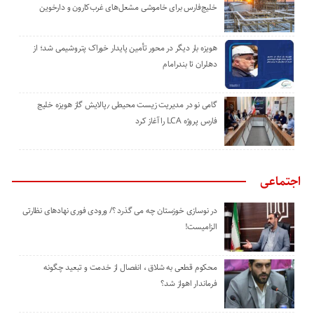
خلیج‌فارس برای خاموشی مشعل‌های غرب‌کارون و دارخوین
هویزه بار دیگر در محور تأمین پایدار خوراک پتروشیمی شد؛ از
دهلران تا بندرامام
گامی نو در مدیریت زیست ‌محیطی ٫پالایش گاز هویزه خلیج
‌فارس پروژه LCA را آغاز کرد
اجتماعی
در نوسازی خوزستان چه می گذرد ؟/ ورودی فوری نهادهای نظارتی
الزامیست!
محکوم قطعی به شلاق ، انفصال از خدمت و تبعید چگونه
فرماندار اهواز شد؟