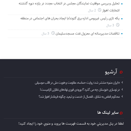
تحلیل و بررسی موفقیت نمایندگان مجلس در انتخاب مجدد در یازده دوره گذشته
انتخابات اهواز
2 سال
یکه تازی رئیس غیربومی اداره برق گتوند/با ایجاد بحران های اجتماعی در منطقه
3 سال
تناقضات مدیررسانه ای معزول نفت مسجدسلیمان
3 سال
آرشیو
«ایران منم» منتشر شد؛ روایت حماسه، مقاومت و هویت ملی در قالب موسیقی
در نوسازی خوزستان چه می گذرد ؟/ ورودی فوری نهادهای نظارتی الزامیست!
محکوم قطعی به شلاق ، انفصال از خدمت و تبعید چگونه فرماندار اهواز شد؟
سایر لینک ها
لطفا در پنل مديريتي خود به قسمت فهرست ها برويد و منوي خود را ايجاد كنيد!