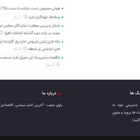
هوش مصنوعی دست نشانده یا دست بالا؟
رسانه‌ها، جهادگران امید
1 سال
تحلیل و بررسی موفقیت نمایندگان مجلس در 
مجدد در یازده دوره گذشته انتخابات اهواز
یکه تازی رئیس غیربومی اداره برق گتوند/با ای
های اجتماعی در منطقه
3 سال
تناقضات مدیررسانه ای معزول نفت مسجدس
3 سال
نک ها
درباره ما
 مديريتي خود به
راوی جنوب - آخرین اخبار سیاسی، اقتصادی ا
ها برويد و منوي
كنيد!