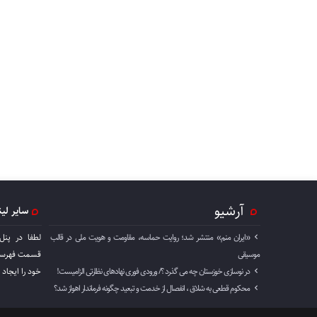
آرشیو
سایر لی
«ایران منم» منتشر شد؛ روایت حماسه، مقاومت و هویت ملی در قالب
لطفا در پنل
موسیقی
قسمت فهرست 
در نوسازی خوزستان چه می گذرد ؟/ ورودی فوری نهادهای نظارتی الزامیست!
خود را ايجاد 
محکوم قطعی به شلاق ، انفصال از خدمت و تبعید چگونه فرماندار اهواز شد؟