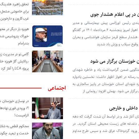
تحقق راهبرد هلدینگ 
برای خاموشی مشعل‌
غرب‌کارون و دارخوین
ندی رئیس اورژانس پیش بیمارستانی و مدیر
هویزه بار دیگر در محور
حوادث دانشگاه علوم پزشکی جندی شاپور اهواز امروز پنجشنبه ۶ مردادماه ۱۴۰۱ در گفتگو
خوراک پتروشیمی شد؛ ا
به هشدار سطح قرمز سازمان هواشناسی و بحران
بندرامام
ل وقوع سیلاب و وزش باد شدید
گامی نو در مدیریت 
ن خوزستان برگزار می شود
٫پالایش گاز هویزه خل
پروژه LCA را آغاز کرد
فتگویی ضمن گرامیداشت یاد و خاطره شهدای
 رسانه در اهواز اظهار داشت: نخستین یادواره
ه شهدای استان خوزستان در پاییز سالجاری به
اجتماعی
رگزار می شود. بهمئی افزود: رونمایی از
در نوسازی خوزستان چ
داخلی و خارجی
؟/ ورودی فوری نهادها
الزامیست!
از ابتدای دهه ۸۰ در خوزستان آغاز شد و در اواسط آن شدت گرفت که دهه
ترین دغدغه های زیست محیطی استان گردید. در
محکوم قطعی به شلاق 
از ورود گردوخاک عراق شد و سپس طرح مداوم
خدمت و تبعید چگونه 