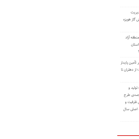
دیریت
 گاز هویزه
طقه آزاد
استان
 تأمین پایدار
ز دهلران تا
مه تولید و
ت حدود ۸۴ درصدی طرح
یش ظرفیت و
ت اصلی سال