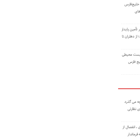
خلیج‌فارس
های
 تأمین پایدار
ز دهلران تا
زیست ‌محیطی
یج ‌فارس
ه می گذرد
ی نظارتی
، انفصال از
فرماندار