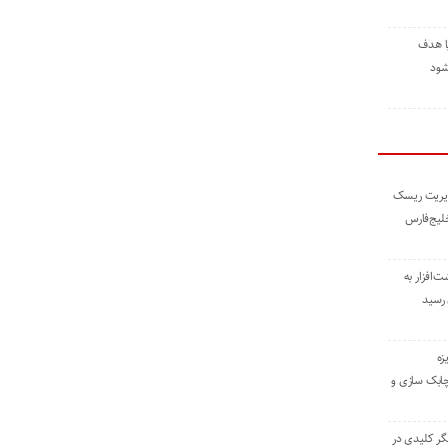
ا هدف
شود
مدیریت ریسک
خلیج‌فارس
ته نوشت‌افزار به
 رسید
زه
چابک سازی و
یگر کلیدی در