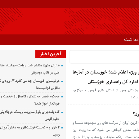
ادداشت
آخرین اخبار
«ایران منم» منتشر شد؛ روایت حماسه، مقا
یژه اعلام شد؛ خوزستان در آمارها
ملی در قالب موسیقی
داره کل راهداری خوزستان
در نوسازی خوزستان چه می گذرد ؟/ ورودی ف
نظارتی الزامیست!
خوزستان پس از استان های فارس و مرکزی،
محکوم قطعی به شلاق ، انفصال از خدمت و 
است.؛
فرماندار اهواز شد؟
گام بلند برای بلوغ مدیریت ریسک در پالایش 
د؟
خلیج‌فارس
کربن ایران از شرکت های زیر مجموعه شستا و
۲ هزار و ۵۰۰ بسته نوشت‌افزار به دانش‌آمو
باشد. مدتی کوتاهی می شود که مدیریت این
رسید
 است اینکه سابقه ، رزومه و ارتباط حمزه