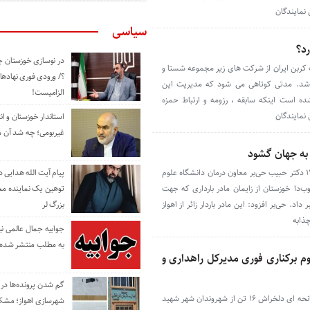
نمایندگان
سیاسی
د؟
در نوسازی خوزستان چ
کربن ایران از شرکت های زیر مجموعه شستا و
؟/ ورودی فوری نهادها
باشد. مدتی کوتاهی می شود که مدیریت این
الزامیست!
 است اینکه سابقه ، رزومه و ارتباط حمزه
نمایندگان
استاندار خوزستان و ا
غیربومی؛ چه شد آن م
به جهان گشود
راوی جنوب، امروز جمعه ۱۸ شهریورماه ۱۴۰۱ دکتر حبیب حی‌بر معاون درمان دانشگاه علوم
پیام آیت الله هدایی
ب‌دا خوزستان از زایمان مادر بارداری که جهت
توهین یک نماینده م
اد. حی‌بر افزود: این مادر باردار زائر از اهواز
بزرگ لر
ذابه
جوابیه جمال عالمی ن
به مطلب منتشر شده 
م برکناری فوری مدیرکل راهداری و
گم شدن پرونده‌ها در اد
راوی جنوب| هشتم شهریور ماه ۱۴۰۱ در سانحه ای دلخراش ۱۶ تن از شهروندان شهر شهید
شهرسازی اهواز؛ مشکل