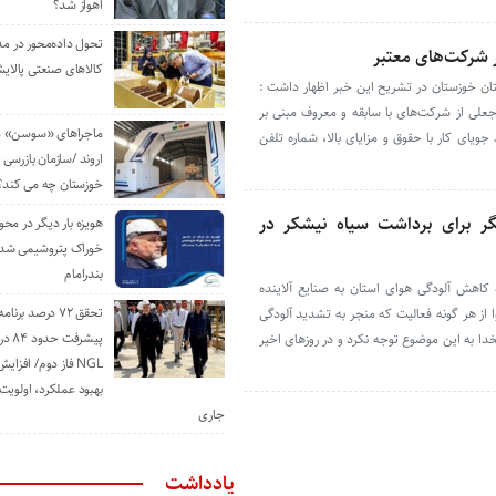
اهواز شد؟
تحول داده‌محور در م
ر شرکت‌های معتبر
کالاهای صنعتی پالایش
ان خوزستان در تشریح این خبر اظهار داشت :
 جعلی از شرکت‌های با سابقه و معروف مبنی بر
ماجراهای «سوسن» من
 جویای کار با حقوق و مزایای بالا، شماره تلفن
اروند /سازمان بازرسی 
خوزستان چه می کند؟
ر برای برداشت سیاه نیشکر در
هویزه بار دیگر در محور
خوراک پتروشیمی شد؛ ا
بندرامام
کاهش آلودگی هوای استان به صنایع آلاینده
تحقق ۷۲ درصد برنا
ا از هر گونه فعالیت که منجر به تشدید آلودگی
پیشرف
ا به این موضوع توجه نکرد و در روزهای اخیر
NGL فاز دوم/ افزا
بهبود عملکرد، اولوی
جاری
یادداشت