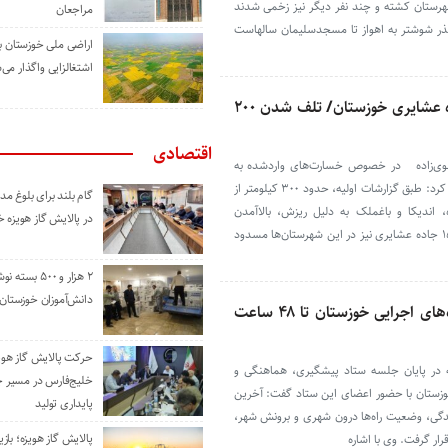
هرستان کشته و چند نفر دیگر نیز زخمی شدند
مراجعان
رگذر شوشتر به اهواز تا مسجدسلیمان سالهاست
اراضی ملی خوزستان ب
اشتغالزایی واگذار می‌
خسارت سیل به ۳۰۰ کیلومتر راه عشایری خوزستان/ تلف شدن ۲۰۰
اقتصادی
وی‌زاده در خصوص خسارت‌های واردشده به
عشایر استان در پی بارندگی‌های اخیر اظهار کرد: طبق گزارشات اولیه، حدود ۳۰۰ کیلومتر از
گام بلند برای بلوغ 
اندیکا و باغملک به دلیل ریزش، بالاآمدن
در پالایش گاز هویزه 
گل‌ولای و آبردگی دچار خسارت شده‌اند و ۱۵ جاده عشایری نیز در این شهرستان‌ها مسدود
۲ هزار و ۵۰۰ بس
دانش‌آموزان خوزستان
آماده باش فرمانداران و دستگاه‌های اجرایی خوزستان تا ۴۸ ساعت
حرکت پالایش گاز هوی
 در پایان جلسه ستاد پیشگیری، هماهنگی و
خلیج‌فارس در مسیر 
وزستان با حضور اعضای این ستاد گفت: آخرین
پایداری تولید
ندگی، وضعیت راه‌ها درون شهری و برونش شهر،
پالایش گاز هویزه؛ باز
قرار گرفت. وی با اشاره