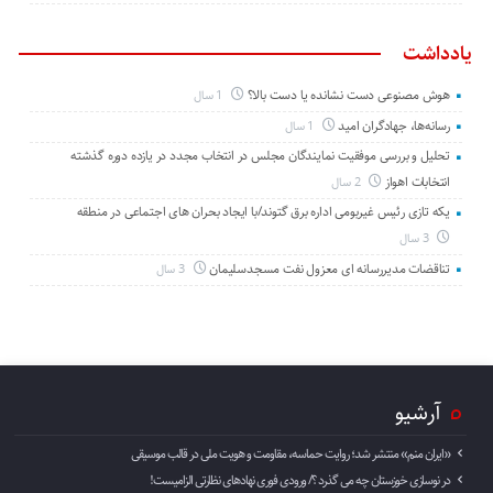
یادداشت
هوش مصنوعی دست نشانده یا دست بالا؟
1 سال
رسانه‌ها، جهادگران امید
1 سال
تحلیل و بررسی موفقیت نمایندگان مجلس در انتخاب مجدد در یازده دوره گذشته
انتخابات اهواز
2 سال
یکه تازی رئیس غیربومی اداره برق گتوند/با ایجاد بحران های اجتماعی در منطقه
3 سال
تناقضات مدیررسانه ای معزول نفت مسجدسلیمان
3 سال
آرشیو
«ایران منم» منتشر شد؛ روایت حماسه، مقاومت و هویت ملی در قالب موسیقی
در نوسازی خوزستان چه می گذرد ؟/ ورودی فوری نهادهای نظارتی الزامیست!