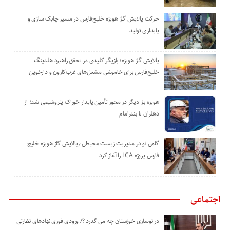
حرکت پالایش گاز هویزه خلیج‌فارس در مسیر چابک سازی و
پایداری تولید
پالایش گاز هویزه؛ بازیگر کلیدی در تحقق راهبرد هلدینگ
خلیج‌فارس برای خاموشی مشعل‌های غرب‌کارون و دارخوین
هویزه بار دیگر در محور تأمین پایدار خوراک پتروشیمی شد؛ از
دهلران تا بندرامام
گامی نو در مدیریت زیست ‌محیطی ٫پالایش گاز هویزه خلیج
‌فارس پروژه LCA را آغاز کرد
اجتماعی
در نوسازی خوزستان چه می گذرد ؟/ ورودی فوری نهادهای نظارتی