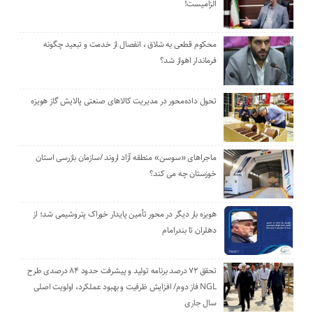
الزامیست!
محکوم قطعی به شلاق ، انفصال از خدمت و تبعید چگونه
فرماندار اهواز شد؟
تحول داده‌محور در مدیریت کالاهای صنعتی پالایش گاز هویزه
ماجراهای «سوسن» منطقه آزاد اروند /سازمان بازرسی استان
خوزستان چه می کند؟
هویزه بار دیگر در محور تأمین پایدار خوراک پتروشیمی شد؛ از
دهلران تا بندرامام
تحقق ۷۲ درصد برنامه تولید و پیشرفت حدود ۸۴ درصدی طرح
NGL فاز دوم/ افزایش ظرفیت و بهبود عملکرد، اولویت اصلی
سال جاری