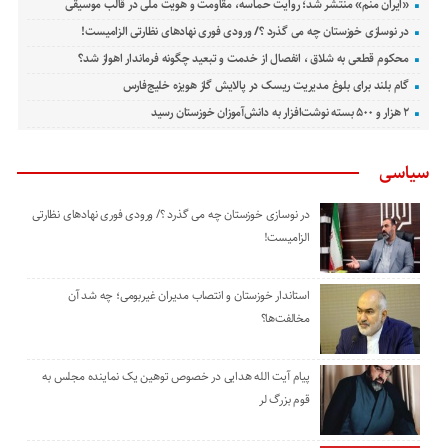
«ایران منم» منتشر شد؛ روایت حماسه، مقاومت و هویت ملی در قالب موسیقی
در نوسازی خوزستان چه می گذرد ؟/ ورودی فوری نهادهای نظارتی الزامیست!
محکوم قطعی به شلاق ، انفصال از خدمت و تبعید چگونه فرماندار اهواز شد؟
گام بلند برای بلوغ مدیریت ریسک در پالایش گاز هویزه خلیج‌فارس
۲ هزار و ۵۰۰ بسته نوشت‌افزار به دانش‌آموزان خوزستان رسید
سیاسی
در نوسازی خوزستان چه می گذرد ؟/ ورودی فوری نهادهای نظارتی
الزامیست!
استاندار خوزستان و انتصاب مدیران غیربومی؛ چه شد آن
مخالفت‌ها؟
پیام آیت الله هدایی در خصوص توهین یک نماینده مجلس به
قوم بزرگ لر