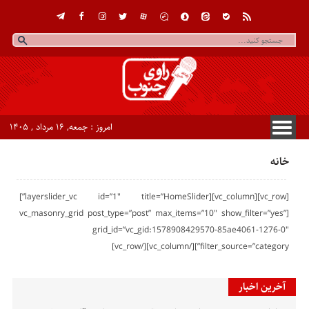
امروز : جمعه, ۱۶ مرداد , ۱۴۰۵
خانه
[vc_row][vc_column][layerslider_vc id=”1″ title=”HomeSlider”]
[vc_masonry_grid post_type=”post” max_items=”10″ show_filter=”yes”
grid_id=”vc_gid:1578908429570-85ae4061-1276-0″
filter_source=”category”][/vc_column][/vc_row]
آخرین اخبار