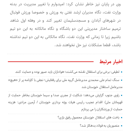
وی در پایان نیز خاطر نشان کرد: امیدوارم با تغییر مدیریت در بدنه
وزارت نفت، نگاه مدیران ارشد نفتی به ورزش و خصوصا ورزش فوتبال
در شهرهای آبادان و مسجدسلیمان تغییر کند و در وهله اول شاهد
ترمیم ساختار مدیریتی این دو باشگاه و نگاه مالکانه به این دو تیم
باشیم زیرا تا زمانی که وزارت نفت، نگاه مالکانی به این دو تیم نداشته
باشد، قطعا مشکلات نیز حل نخواهند شد.
اخبار مرتبط
لطیفی: برخی برای استقلال نقشه می‌کشند؛ هواداران باید صبور بوده و حمایت کنند
سنگ تمام علی محمدی مدیرعامل گروه ملی برای رفقایش؛ نجفی با کارنامه پر از «هیچ»
مدیرعامل استقلال خوزستان شد
راوی جنوب گزارش می‌دهد؛ شکایت از مجری صدا و سیما خوزستان بخاطر حمایت از
قهرمانان ملی/ اقدام عجیب رئیس هیات وزنه برداری خوزستان / آرمین مرادی: هزینه
حمایت از ورزشکاران را می پردازم
باخت های استقلال خوزستان محصول رفیق بازی؟
منصوریان به فولاد بدهکار شد؟