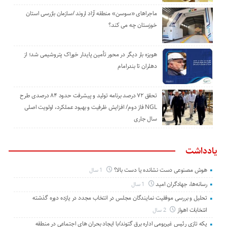
ماجراهای «سوسن» منطقه آزاد اروند /سازمان بازرسی استان
خوزستان چه می کند؟
هویزه بار دیگر در محور تأمین پایدار خوراک پتروشیمی شد؛ از
دهلران تا بندرامام
تحقق ۷۲ درصد برنامه تولید و پیشرفت حدود ۸۴ درصدی طرح
NGL فاز دوم/ افزایش ظرفیت و بهبود عملکرد، اولویت اصلی
سال جاری
یادداشت
هوش مصنوعی دست نشانده یا دست بالا؟
1 سال
رسانه‌ها، جهادگران امید
1 سال
تحلیل و بررسی موفقیت نمایندگان مجلس در انتخاب مجدد در یازده دوره گذشته
انتخابات اهواز
2 سال
یکه تازی رئیس غیربومی اداره برق گتوند/با ایجاد بحران های اجتماعی در منطقه