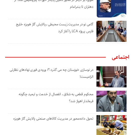
دهلران تا بندرامام
گامی نو در مدیریت زیست ‌محیطی ٫پالایش گاز هویزه خلیج
‌فارس پروژه LCA را آغاز کرد
اجتماعی
در نوسازی خوزستان چه می گذرد ؟/ ورودی فوری نهادهای نظارتی
الزامیست!
محکوم قطعی به شلاق ، انفصال از خدمت و تبعید چگونه
فرماندار اهواز شد؟
تحول داده‌محور در مدیریت کالاهای صنعتی پالایش گاز هویزه