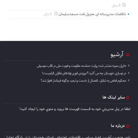
3 سال
تناقضات مدیررسانه ای معزول نفت مسجدسلیمان
3 سال
آرشیو
«ایران منم» منتشر شد؛ روایت حماسه، مقاومت و هویت ملی در قالب موسیقی
در نوسازی خوزستان چه می گذرد ؟/ ورودی فوری نهادهای نظارتی الزامیست!
محکوم قطعی به شلاق ، انفصال از خدمت و تبعید چگونه فرماندار اهواز شد؟
سایر لینک ها
لطفا در پنل مديريتي خود به قسمت فهرست ها برويد و منوي خود را ايجاد كنيد!
درباره ما
راوی جنوب - آخرین اخبار سیاسی، اقتصادی اجتماعی استان خوزستان را در پایگاه تحلیلی