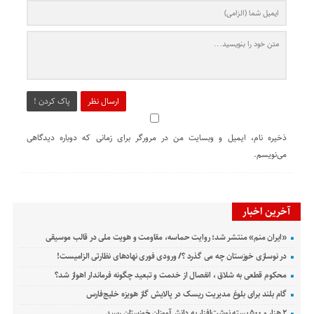
ارسال نظر
پاک کردن !
ذخیره نام، ایمیل و وبسایت من در مرورگر برای زمانی که دوباره دیدگاهی
می‌نویسم.
آخرین اخبار
«ایران منم» منتشر شد؛ روایت حماسه، مقاومت و هویت ملی در قالب موسیقی
در نوسازی خوزستان چه می گذرد ؟/ ورودی فوری نهادهای نظارتی الزامیست!
محکوم قطعی به شلاق ، انفصال از خدمت و تبعید چگونه فرماندار اهواز شد؟
گام بلند برای بلوغ مدیریت ریسک در پالایش گاز هویزه خلیج‌فارس
۲ هزار و ۵۰۰ بسته نوشت‌افزار به دانش‌آموزان خوزستان رسید