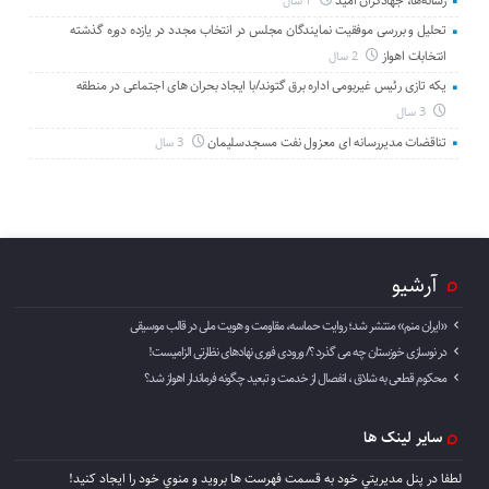
رسانه‌ها، جهادگران امید
1 سال
تحلیل و بررسی موفقیت نمایندگان مجلس در انتخاب مجدد در یازده دوره گذشته
انتخابات اهواز
2 سال
یکه تازی رئیس غیربومی اداره برق گتوند/با ایجاد بحران های اجتماعی در منطقه
3 سال
تناقضات مدیررسانه ای معزول نفت مسجدسلیمان
3 سال
آرشیو
«ایران منم» منتشر شد؛ روایت حماسه، مقاومت و هویت ملی در قالب موسیقی
در نوسازی خوزستان چه می گذرد ؟/ ورودی فوری نهادهای نظارتی الزامیست!
محکوم قطعی به شلاق ، انفصال از خدمت و تبعید چگونه فرماندار اهواز شد؟
سایر لینک ها
لطفا در پنل مديريتي خود به قسمت فهرست ها برويد و منوي خود را ايجاد كنيد!