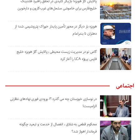
پالایش گاز هویزه؛ بازیگر کلیدی در تحقق راهبرد هلدینگ
خلیج‌فارس برای خاموشی مشعل‌های غرب‌کارون و دارخوین
هویزه بار دیگر در محور تأمین پایدار خوراک پتروشیمی شد؛ از
دهلران تا بندرامام
گامی نو در مدیریت زیست ‌محیطی ٫پالایش گاز هویزه خلیج
‌فارس پروژه LCA را آغاز کرد
اجتماعی
در نوسازی خوزستان چه می گذرد ؟/ ورودی فوری نهادهای نظارتی
الزامیست!
محکوم قطعی به شلاق ، انفصال از خدمت و تبعید چگونه
فرماندار اهواز شد؟