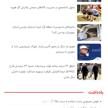
تحول داده‌محور در مدیریت کالاهای صنعتی پالایش گاز هویزه
ماجراهای «سوسن» منطقه آزاد اروند /سازمان بازرسی استان
خوزستان چه می کند؟
هویزه بار دیگر در محور تأمین پایدار خوراک پتروشیمی شد؛ از
دهلران تا بندرامام
تحقق ۷۲ درصد برنامه تولید و پیشرفت حدود ۸۴ درصدی طرح
NGL فاز دوم/ افزایش ظرفیت و بهبود عملکرد، اولویت اصلی
سال جاری
یادداشت
هوش مصنوعی دست نشانده یا دست بالا؟
1 سال