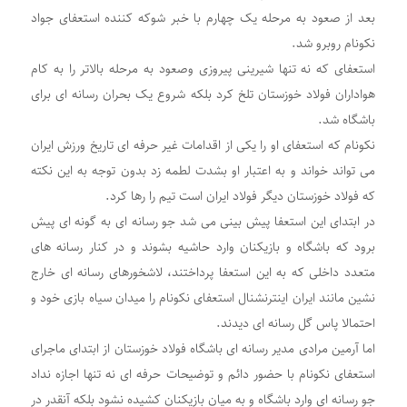
بعد از صعود به مرحله یک چهارم با خبر شوکه کننده استعفای جواد
نکونام روبرو شد.
استعفای که نه تنها شیرینی پیروزی وصعود به مرحله بالاتر را به کام
هواداران فولاد خوزستان تلخ کرد بلکه شروع یک بحران رسانه ای برای
باشگاه شد.
نکونام که استعفای او را یکی از اقدامات غیر حرفه ای تاریخ ورزش ایران
می تواند خواند و به اعتبار او بشدت لطمه زد بدون توجه به این نکته
که فولاد خوزستان دیگر فولاد ایران است تیم را رها کرد.
در ابتدای این استعفا پیش بینی می شد جو رسانه ای به گونه ای پیش
برود که باشگاه و بازیکنان وارد حاشیه بشوند و در کنار رسانه های
متعدد داخلی که به این استعفا پرداختند، لاشخورهای رسانه ای خارج
نشین مانند ایران اینترنشنال استعفای نکونام را میدان سیاه بازی خود و
احتمالا پاس گل رسانه ای دیدند.
اما آرمین مرادی مدیر رسانه ای باشگاه فولاد خوزستان از ابتدای ماجرای
استعفای نکونام با حضور دائم و توضیحات حرفه ای نه تنها اجازه نداد
جو رسانه ای وارد باشگاه و به میان بازیکنان کشیده نشود بلکه آنقدر در