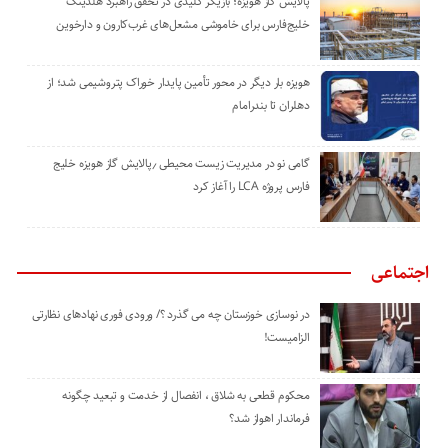
پالایش گاز هویزه؛ بازیگر کلیدی در تحقق راهبرد هلدینگ
خلیج‌فارس برای خاموشی مشعل‌های غرب‌کارون و دارخوین
هویزه بار دیگر در محور تأمین پایدار خوراک پتروشیمی شد؛ از
دهلران تا بندرامام
گامی نو در مدیریت زیست ‌محیطی ٫پالایش گاز هویزه خلیج
‌فارس پروژه LCA را آغاز کرد
اجتماعی
در نوسازی خوزستان چه می گذرد ؟/ ورودی فوری نهادهای نظارتی
الزامیست!
محکوم قطعی به شلاق ، انفصال از خدمت و تبعید چگونه
فرماندار اهواز شد؟