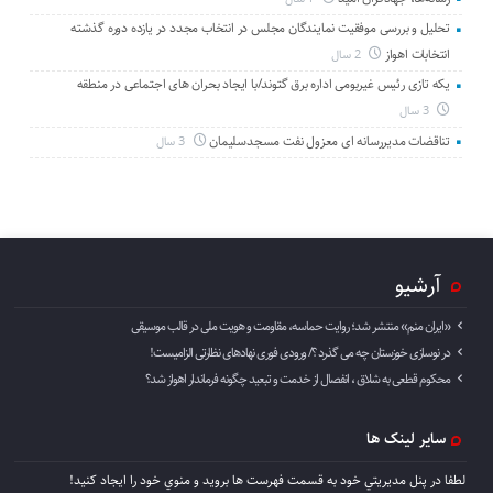
تحلیل و بررسی موفقیت نمایندگان مجلس در انتخاب مجدد در یازده دوره گذشته
انتخابات اهواز
2 سال
یکه تازی رئیس غیربومی اداره برق گتوند/با ایجاد بحران های اجتماعی در منطقه
3 سال
تناقضات مدیررسانه ای معزول نفت مسجدسلیمان
3 سال
آرشیو
«ایران منم» منتشر شد؛ روایت حماسه، مقاومت و هویت ملی در قالب موسیقی
در نوسازی خوزستان چه می گذرد ؟/ ورودی فوری نهادهای نظارتی الزامیست!
محکوم قطعی به شلاق ، انفصال از خدمت و تبعید چگونه فرماندار اهواز شد؟
سایر لینک ها
لطفا در پنل مديريتي خود به قسمت فهرست ها برويد و منوي خود را ايجاد كنيد!