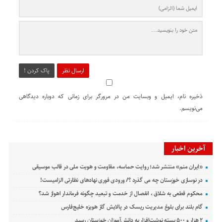
ارسال نظر
پاک کردن !
ذخیره نام، ایمیل و وبسایت من در مرورگر برای زمانی که دوباره دیدگاهی
می‌نویسم.
آخرین اخبار
«ایران منم» منتشر شد؛ روایت حماسه، مقاومت و هویت ملی در قالب موسیقی
در نوسازی خوزستان چه می گذرد ؟/ ورودی فوری نهادهای نظارتی الزامیست!
محکوم قطعی به شلاق ، انفصال از خدمت و تبعید چگونه فرماندار اهواز شد؟
گام بلند برای بلوغ مدیریت ریسک در پالایش گاز هویزه خلیج‌فارس
۲ هزار و ۵۰۰ بسته نوشت‌افزار به دانش‌آموزان خوزستان رسید