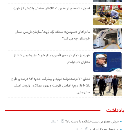
تحول داده‌محور در مدیریت کالاهای صنعتی پالایش گاز هویزه
ماجراهای «سوسن» منطقه آزاد اروند /سازمان بازرسی استان
خوزستان چه می کند؟
هویزه بار دیگر در محور تأمین پایدار خوراک پتروشیمی شد؛ از
دهلران تا بندرامام
تحقق ۷۲ درصد برنامه تولید و پیشرفت حدود ۸۴ درصدی طرح
NGL فاز دوم/ افزایش ظرفیت و بهبود عملکرد، اولویت اصلی
سال جاری
یادداشت
هوش مصنوعی دست نشانده یا دست بالا؟
1 سال
رسانه‌ها، جهادگران امید
1 سال