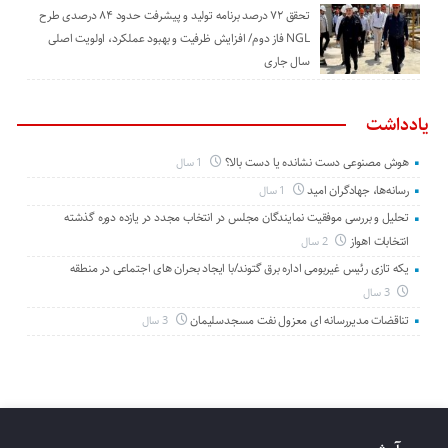
تحقق ۷۲ درصد برنامه تولید و پیشرفت حدود ۸۴ درصدی طرح
NGL فاز دوم/ افزایش ظرفیت و بهبود عملکرد، اولویت اصلی
سال جاری
یادداشت
هوش مصنوعی دست نشانده یا دست بالا؟
1 سال
رسانه‌ها، جهادگران امید
1 سال
تحلیل و بررسی موفقیت نمایندگان مجلس در انتخاب مجدد در یازده دوره گذشته
انتخابات اهواز
2 سال
یکه تازی رئیس غیربومی اداره برق گتوند/با ایجاد بحران های اجتماعی در منطقه
3 سال
تناقضات مدیررسانه ای معزول نفت مسجدسلیمان
3 سال