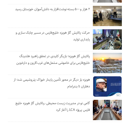
۲ هزار و ۵۰۰ بسته نوشت‌افزار به دانش‌آموزان خوزستان رسید
حرکت پالایش گاز هویزه خلیج‌فارس در مسیر چابک سازی و
پایداری تولید
پالایش گاز هویزه؛ بازیگر کلیدی در تحقق راهبرد هلدینگ
خلیج‌فارس برای خاموشی مشعل‌های غرب‌کارون و دارخوین
هویزه بار دیگر در محور تأمین پایدار خوراک پتروشیمی شد؛ از
دهلران تا بندرامام
گامی نو در مدیریت زیست ‌محیطی ٫پالایش گاز هویزه خلیج
‌فارس پروژه LCA را آغاز کرد