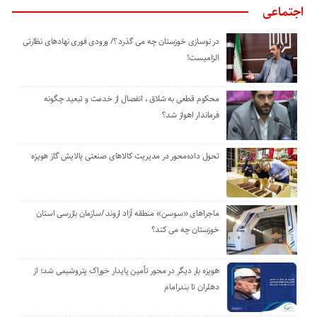
اجتماعی
در نوسازی خوزستان چه می گذرد ؟/ ورودی فوری نهادهای نظارتی
الزامیست!
محکوم قطعی به شلاق ، انفصال از خدمت و تبعید چگونه
فرماندار اهواز شد؟
تحول داده‌محور در مدیریت کالاهای صنعتی پالایش گاز هویزه
ماجراهای «سوسن» منطقه آزاد اروند /سازمان بازرسی استان
خوزستان چه می کند؟
هویزه بار دیگر در محور تأمین پایدار خوراک پتروشیمی شد؛ از
دهلران تا بندرامام