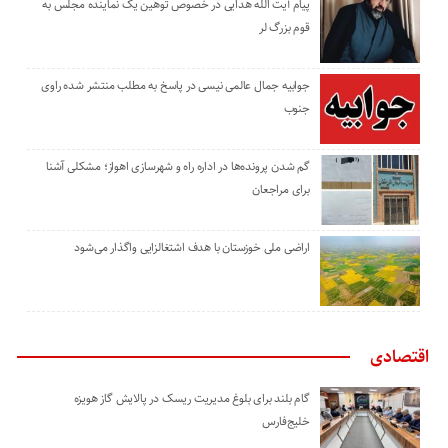
پیام آیت الله هدایی در خصوص توهین یک نماینده مجلس به
قوم بزرگ لر
جوابیه جمال عالمی نیسی در پاسخ به مطلب منتشر شده راوی
جنوب
گم شدن پرونده‌ها در اداره راه و شهرسازی اهواز؛ مشکلی آشنا
برای مراجعان
اراضی ملی خوزستان با هدف اشتغالزایی واگذار می‌شود
اقتصادی
گام بلند برای بلوغ مدیریت ریسک در پالایش گاز هویزه
خلیج‌فارس